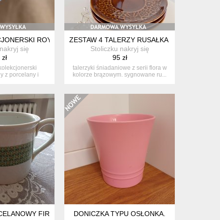
3SZT PRL
JONERSKI ROYAL DUX BOHEMIA
ZESTAW 4 TALERZY RUSAŁKA GDR
nakryj się
Stoliczku nakryj się
 zł
95 zł
kolekcjonerski
talerzyki śniadaniowe z serii flora w
 z porcelany i
kolorze brązowym. sygnowane ru...
y kalk...
CELANOWY FIRMY ALTROHLAU.
DONICZKA TYPU OSŁONKA.