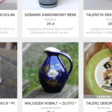
WŁOCŁAWEK RÓŻOWY MARMUREK PRL CARRY NEW LOOK 2/2
DZBANEK KAMIONKOWY BEMBEL MARZI & REMY WE
TALERZYK DEK
Antykoi
Ant
29 zł
20
at 60/70 xx
oryginalny dzbanek typu "bembel"
wyjątkowy taler
nalny...
(tradycyjne naczynie na win...
pochodzący z uzbe
tas
KCJI * PORCELANOWY KOLEKCJONERSKI * GOOSEY GANDER
MALUSZEK KOBALT + ZŁOTO * PORCELANOWY WAZ
TALERZ DEKOR
tweedehand
Stoliczku 