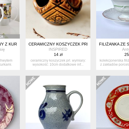
 Z KURKĄ (UBYTEK)
CERAMICZNY KOSZYCZEK PRL
FILIŻANKA ZE 
się
INSPIRED
Ant
14 zł
25
chwytem
ceramiczny koszyczek prl. wymiary:
kolekcjonerska fil
kurkami.
wysokość: 10cm dodatkowe inf...
z zakładów porcela