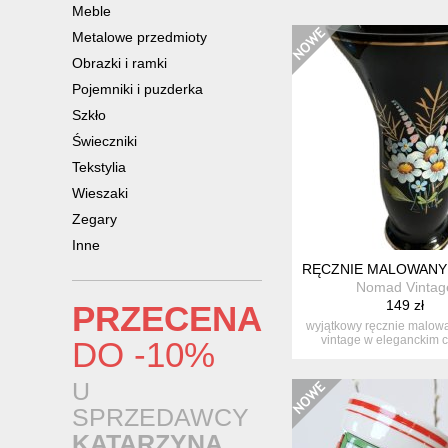
Meble
Metalowe przedmioty
Obrazki i ramki
Pojemniki i puzderka
Szkło
Świeczniki
Tekstylia
Wieszaki
Zegary
Inne
RĘCZNIE MALOWANY 
Nomad Vintag
149 zł
PRZECENA
wyjątkowy ręcznie malow
vintage w eleganckim 
DO -10%
kolorze....
U
SPRZEDAWCY
KATARZYNA