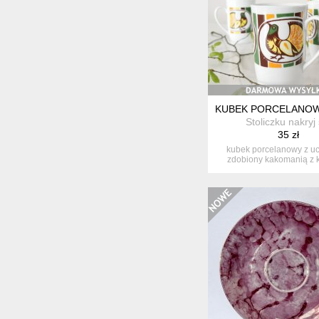
KUBEK PORCELANOWY
Stoliczku nakryj 
35 zł
kubek porcelanowy z u
zdobiony kakomanią z 
sygnowany...