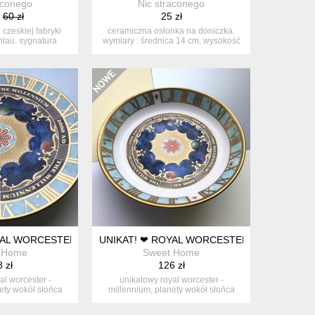
aconego
Nic straconego
60 zł
25 zł
czeskiej fabryki
ceramiczna osłonka na doniczka.
hlau. sygnatura
wymiary : średnica 14 cm, wysokość
zu...
14...
IUM - PLANETY ZŁOTEM OTOCZONE
YAL WORCESTER 1998R. - MILLENNIUM - PLANETY ZŁOTEM OTO
UNIKAT! ❤ ROYAL WORCESTER 1998R. - MI
 Home
Sweet Home
 zł
126 zł
al worcester -
unikatowy royal worcester -
ety wokół słońca
millennium, planety wokół słońca
 ot...
złotem ot...