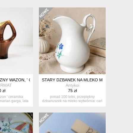
 COTTAGE
NY WAZON, ' CERAMIKA KRAKOWSKA " PROJ. M. GARGA, LATA 60
STARY DZBANEK NA MLEKO MLECZNIK C.T. 
ORMAT
Antykoi
 zł
75 zł
zon ' ceramika
ponad 100 letni, przepiękny
marian garga, lata
dzbanuszek na mleko wytwórnia: carl
.
tiels...