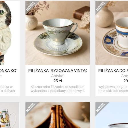
NKA KOT VINTAGE | RĘCZNIE MALOWANY KOTEK RETRO PRL
FILIŻANKA IRYZOWANA VINTAGE PERŁOWA ZŁOCE
FILIŻANKA DO 
e
Antykoi
Ant
25 zł
29
rbonka w
śliczna retro filiżanka ze spodkiem
wyjątkowa, bogato 
a o dużych
wykonana z porcelany o perłowym
do mokki lub espre
(i...