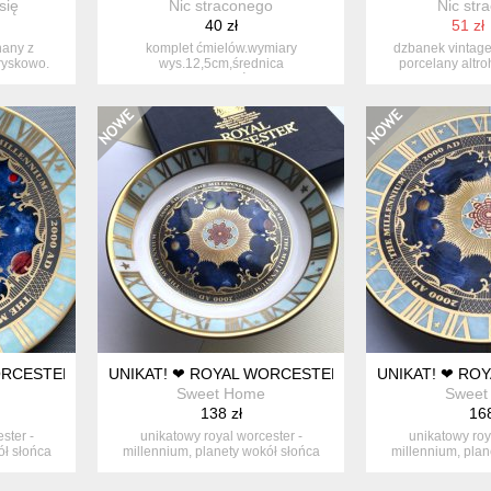
się
Nic straconego
Nic str
40 zł
51 zł
nany z
komplet ćmielów.wymiary
dzbanek vintage 
ryskowo.
wys.12,5cm,średnica
porcelany altro
5,5cm.niewielkie ślady uży...
wska
ORCESTER 1998R. - MILLENNIUM - PLANETY ZŁOTEM OTOCZONE
UNIKAT! ❤ ROYAL WORCESTER 1998R. - MILLENN
UNIKAT! ❤ RO
Sweet Home
Sweet
138 zł
168
ster -
unikatowy royal worcester -
unikatowy roy
ół słońca
millennium, planety wokół słońca
millennium, plan
złotem ot...
złotem