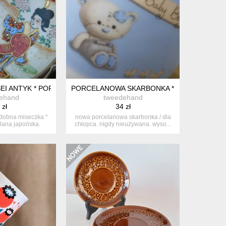
EI ANTYK * PORCELANA JAPOŃSKA * RZADKOŚĆ * GEJSZA 1900-1
PORCELANOWA SKARBONKA * MIŚ * DZIECIĘ
ehand
tweedehand
 zł
34 zł
zdobna miseczka *
nowa porcelanowa skarbonka / dla
lana japońska.
chłopca. nigdy nieużywana. wyso...
js...