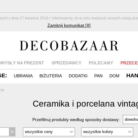
z dnia 27 kwietnia 2016 r. informujemy, że w celu realizacji naszych usług pr
Zamknij komunikat [X]
OMYSŁY NA PREZENT
SPRZEDAWCY
POLECAMY
PRZECE
GE:
HA
UBRANIA
BIŻUTERIA
DODATKI
PAN
DOM
na
Ceramika i porcelana vint
Przefiltruj produkty według sposoby dostawy: