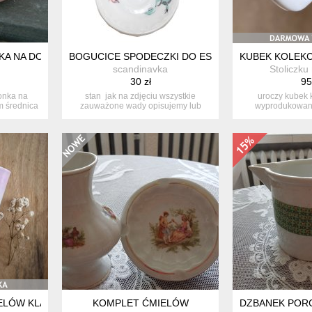
 NA DONICZKĘ * DONICZKA * GLINIANA * RUSTIC
BOGUCICE SPODECZKI DO ESPRESSO TALERZYKI 
KUBEK KOLEKC
scandinavka
Stoliczku 
30 zł
95
onka na
stan jak na zdjęciu wszystkie
uroczy kubek 
m średnica
zauważone wady opisujemy lub
wyprodukowany
fotogra...
ozdobion
ELÓW KLASYK PRL
KOMPLET ĆMIELÓW
DZBANEK POR