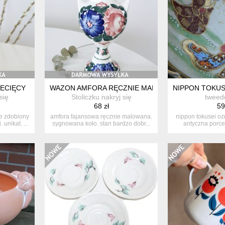
ECIĘCY
WAZON AMFORA RĘCZNIE MALOWANA, KOŁO, PRL
NIPPON TOKUS
się
Stoliczku nakryj się
tweed
68 zł
59
e zdobiony
amfora fajansowa ręcznie malowana.
nippon tokusei o
unikat. ...
sygnowana koło. stan bardzo dobr...
antyczna porce
mnie