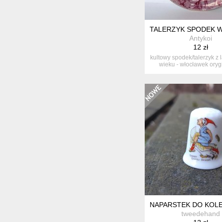
TALERZYK SPODEK 
Antykoi
12 zł
kultowy spodek/talerzyk z l
wieku - włocławek orygi
NAPARSTEK DO KOLE
tweedehand