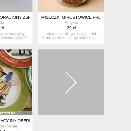
STERWALD NIEMCY VINTAGE LATA 50-60 XX WIEKU SYGNOWANY
ORACYJNY ZSRR UZBEKISTAN TASZKIENT RETRO VINTAGE SZT
MISECZKI MIROSTOWICE PRL BULIONÓWKI B
ykoi
Antykoi
 zł
39 zł
zyk dekoracyjny
klasyka polskiego designu z lat
kistanu z wytwórni
70./80. xx wieku. na sprzedaż kompl...
...
ONIK * MAŁY WAZON
ACYJNY OBEREK, Z SERII TAŃCE POLSKIE WG ILUSTRACJI STRYJ
nakryj się