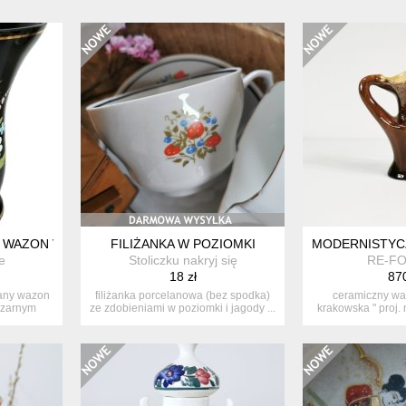
WAZON VINTAGE CZARNY ZE STOKROTKAMI 20 CM | RETRO PRL
FILIŻANKA W POZIOMKI
MODERNISTYCZ
e
Stoliczku nakryj się
RE-F
18 zł
870
any wazon
filiżanka porcelanowa (bez spodka)
ceramiczny wa
czarnym
ze zdobieniami w poziomki i jagody ...
krakowska " proj. 
..