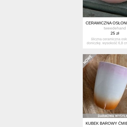
CERAMICZNA OSŁONKA
tweedehand
25 zł
śliczna ceramiczna osł
doniczkę. wysokość 6,8 c
p...
KUBEK BAROWY ĆMI