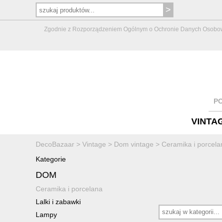
Zgodnie z Rozporządzeniem Ogólnym o Ochronie Danych Osobowych 
P
VINTA
DecoBazaar
>
Vintage
>
Dom vintage
>
Ceramika i porcela
Kategorie
DOM
Ceramika i porcelana
Lalki i zabawki
Lampy