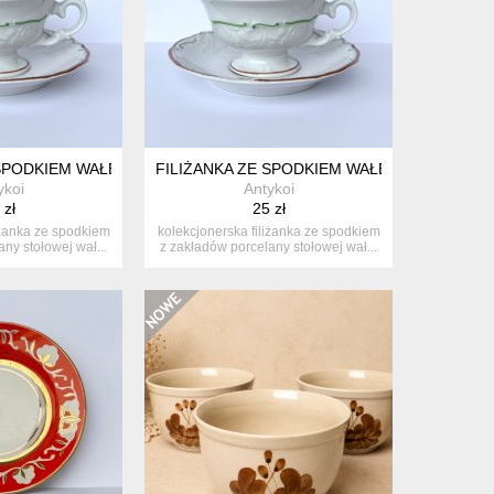
SPODKIEM WAŁBRZYCH RELIEFY RĘCZNIE MALOWANA PRL LATA 60/
FILIŻANKA ZE SPODKIEM WAŁBRZYCH RELIEF
ykoi
Antykoi
 zł
25 zł
iżanka ze spodkiem
kolekcjonerska filiżanka ze spodkiem
ny stołowej wał...
z zakładów porcelany stołowej wał...