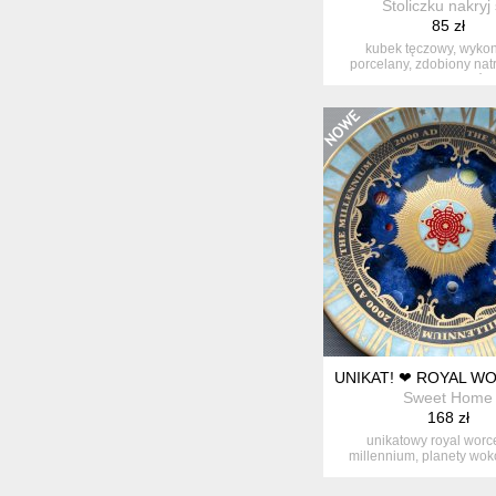
Stoliczku nakryj 
85 zł
kubek tęczowy, wyko
porcelany, zdobiony nat
sygnowany ć...
UNIKAT! ❤ ROYAL W
Sweet Home
168 zł
unikatowy royal worce
millennium, planety wok
złotem ot...