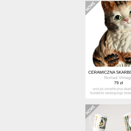
CERAMICZNA SKARBO
Nomad Vintag
79 zł
urocza ceramiczna ska
kształcie siedzącego kot
zielo...