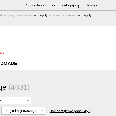
Sprzedawaj u nas
Zaloguj się
Koszyk
zetwarzamy Twoje dane (
szczegóły
) i używamy cookies (
szczegóły
).
NY
NDMADE
age
(4631)
Jak sortujemy produkty?