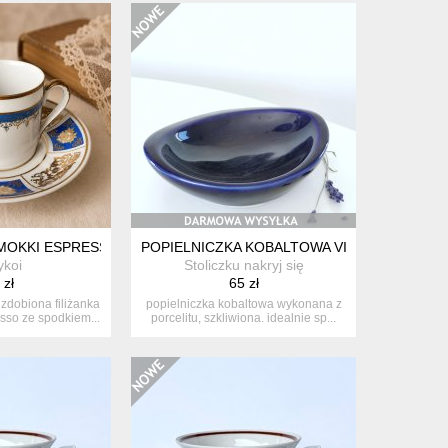
NIA CZECHOSŁOWACJA LATA 60
MOKKI ESPRESSO KOBALT I ZŁOCENIA PM MARTINRODA NRD / GDR
POPIELNICZKA KOBALTOWA VINTAGE, ZPS P
ykoi
Stoliczku nakryj się
 zł
65 zł
zdobiona filiżanka
popielniczka kobaltowa wykonana z
sso ze spodkiem...
porcelitu, szkliwiona. idealnie sp...