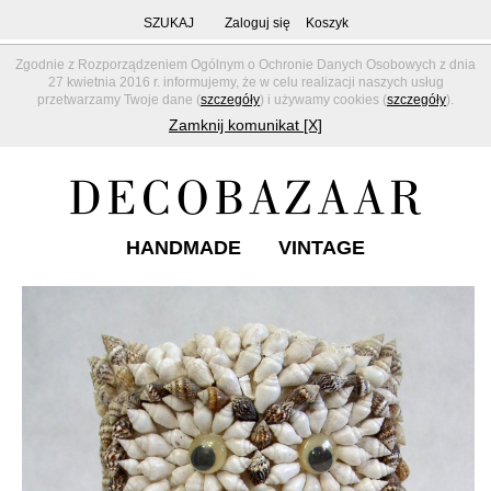
SZUKAJ
Zaloguj się
Koszyk
Zgodnie z Rozporządzeniem Ogólnym o Ochronie Danych Osobowych z dnia
27 kwietnia 2016 r. informujemy, że w celu realizacji naszych usług
przetwarzamy Twoje dane (
szczegóły
) i używamy cookies (
szczegóły
).
Zamknij komunikat [X]
HANDMADE
VINTAGE