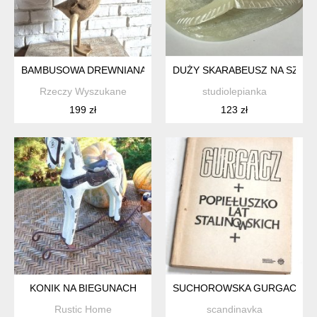
BAMBUSOWA DREWNIANA KACZKA
DUŻY SKARABEUSZ NA SZCZĘ
Rzeczy Wyszukane
studiolepianka
199 zł
123 zł
KONIK NA BIEGUNACH
SUCHOROWSKA GURGACZ DRU
Rustic Home
scandinavka