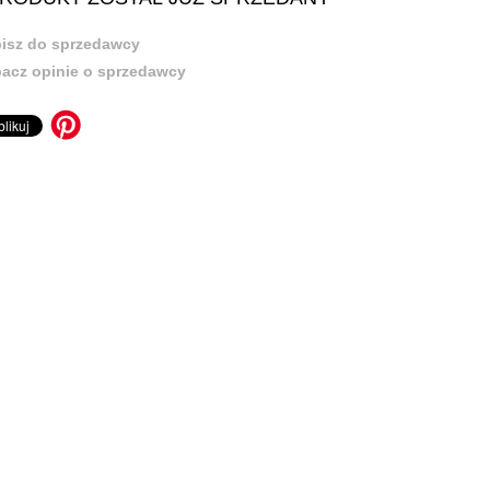
isz do sprzedawcy
acz opinie o sprzedawcy