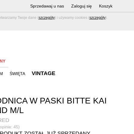
Sprzedawaj u nas
Zaloguj się
Koszyk
zetwarzamy Twoje dane (
szczegóły
) i używamy cookies (
szczegóły
).
NY
VINTAGE
M
ŚWIĘTA
DNICA W PASKI BITTE KAI
D M/L
RED
opinie: 45)
PRODUKT ZOSTAŁ JUŻ SPRZEDANY