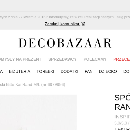
z dnia 27 kwietnia 2016 r. informujemy, że w celu realizacji naszych usług pr
Zamknij komunikat [X]
OMYSŁY NA PREZENT
SPRZEDAWCY
POLECAMY
PRZECE
IA
BIŻUTERIA
TOREBKI
DODATKI
PAN
DZIECKO
DO
ski Bitte Kai Rand M/L (nr 6979986)
SPÓ
RAN
INSPI
5,0/5,0 (
TEN 