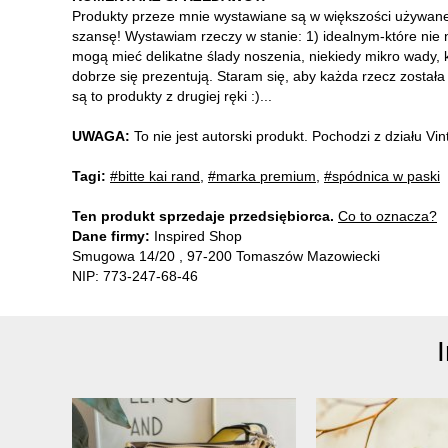
Produkty przeze mnie wystawiane są w większości używane, 
szansę! Wystawiam rzeczy w stanie: 1) idealnym-które nie
mogą mieć delikatne ślady noszenia, niekiedy mikro wady, 
dobrze się prezentują. Staram się, aby każda rzecz został
są to produkty z drugiej ręki :)...
UWAGA:
To nie jest autorski produkt. Pochodzi z działu V
Tagi:
#bitte kai rand
,
#marka premium
,
#spódnica w paski
Ten produkt sprzedaje przedsiębiorca.
Co to oznacza?
Dane firmy:
Inspired Shop
Smugowa 14/20 , 97-200 Tomaszów Mazowiecki
NIP: 773-247-68-46