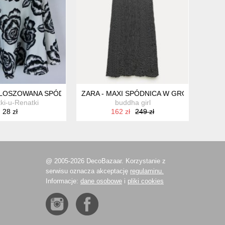
OSZOWANA SPÓDNICA MINI 8 / 36
ZARA - MAXI SPÓDNICA W GROSZKI - XS/S
ki-u-Renatki
buddha girl
28 zł
162 zł
249 zł
@ 2005-2026 DecoBazaar. Korzystanie z
serwisu oznacza akceptację
regulaminu.
Informacje:
dane osobowe
i
pliki cookies