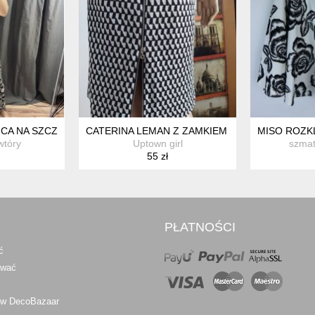
ICA NA SZCZĘŚCIE
CATERINA LEMAN Z ZAMKIEM Z TYŁU
MISO ROZKL
wtóry
Uptown girl
szmat
55 zł
PŁATNOŚCI
ć
awać
 w DecoBazaar