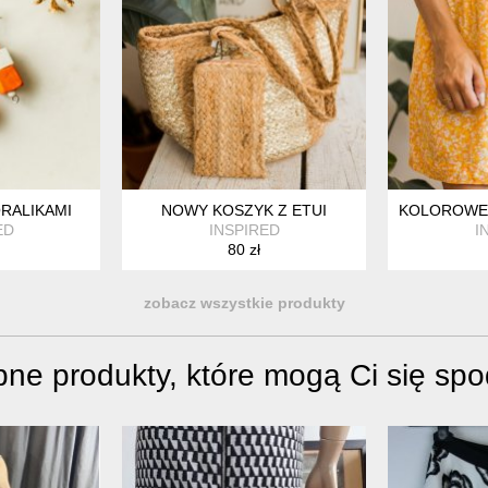
ORALIKAMI
NOWY KOSZYK Z ETUI
KOLOROWE 
ED
INSPIRED
I
80 zł
zobacz wszystkie produkty
ne produkty, które mogą Ci się sp