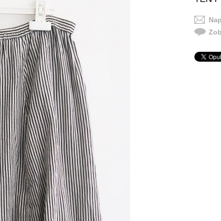
Nap
Zob