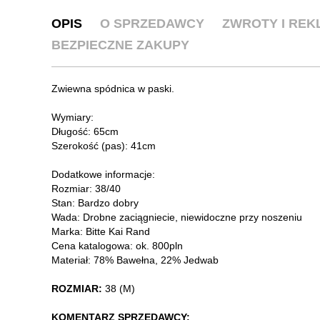
OPIS
O SPRZEDAWCY
ZWROTY I RE
BEZPIECZNE ZAKUPY
Zwiewna spódnica w paski.
Wymiary:
Długość: 65cm
Szerokość (pas): 41cm
Dodatkowe informacje:
Rozmiar: 38/40
Stan: Bardzo dobry
Wada: Drobne zaciągniecie, niewidoczne przy noszeniu
Marka: Bitte Kai Rand
Cena katalogowa: ok. 800pln
Materiał: 78% Bawełna, 22% Jedwab
ROZMIAR:
38 (M)
KOMENTARZ SPRZEDAWCY: