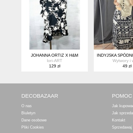
JOHANNA ORTIZ X H&M
INDYJSKA SPÓDN
lori-ART
Wytwory i 
129 zł
49 zł
DECOBAZAAR
POMOC
O nas
Jak kupowa
Biuletyn
Jak sprzed
Dane osobowe
Kontakt
Pliki Cookies
Sprzedawaj