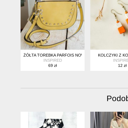
ŻÓŁTA TOREBKA PARFOIS NOWA
KOLCZYKI Z K
INSPIRED
INSPIR
69 zł
12 zł
Podob