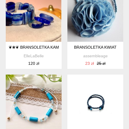
❦❀❦ BRANSOLETKA KAMIENNA ❦❀❦
BRANSOLETKA KWIAT
ElleLaBelle
assembleage
120 zł
23 zł
25 zł