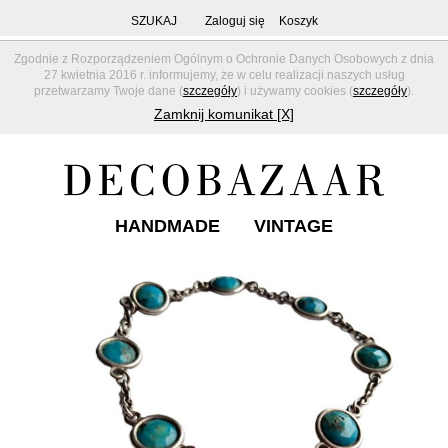
SZUKAJ
Zaloguj się
Koszyk
Zgodnie z Rozporządzeniem Ogólnym o Ochronie Danych Osobowych z dnia
27 kwietnia 2016 r. informujemy, że w celu realizacji naszych usług
przetwarzamy Twoje dane (
szczegóły
) i używamy cookies (
szczegóły
).
Zamknij komunikat [X]
HANDMADE
VINTAGE