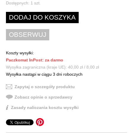
Dostępnych:
1
szt.
Koszty wysyłki:
Paczkomat InPost: za darmo
Wysyłka zagraniczna (kraje UE): 40,00 zł / 8,00 zł
Wysyłka nastąpi w ciągu 3 dni roboczych
Zapytaj o szczegóły produktu
Zobacz opinie o sprzedawcy
Zasady naliczania kosztu wysyłki