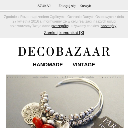
SZUKAJ
Zaloguj się
Koszyk
Zgodnie z Rozporządzeniem Ogólnym o Ochronie Danych Osobowych z dnia
27 kwietnia 2016 r. informujemy, że w celu realizacji naszych usług
przetwarzamy Twoje dane (
szczegóły
) i używamy cookies (
szczegóły
).
Zamknij komunikat [X]
HANDMADE
VINTAGE