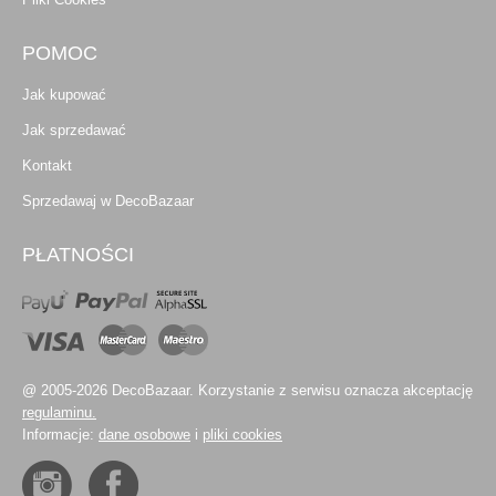
POMOC
Jak kupować
Jak sprzedawać
Kontakt
Sprzedawaj w DecoBazaar
PŁATNOŚCI
@ 2005-2026 DecoBazaar. Korzystanie z serwisu oznacza akceptację
regulaminu.
Informacje:
dane osobowe
i
pliki cookies