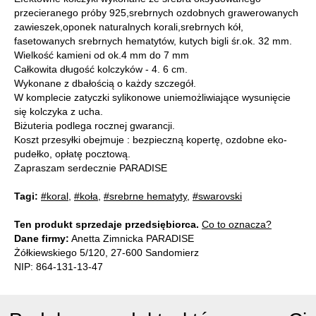
przecieranego próby 925,srebrnych ozdobnych grawerowanych
zawieszek,oponek naturalnych korali,srebrnych kół,
fasetowanych srebrnych hematytów, kutych bigli śr.ok. 32 mm.
Wielkość kamieni od ok.4 mm do 7 mm
Całkowita długość kolczyków - 4. 6 cm.
Wykonane z dbałością o każdy szczegół.
W komplecie zatyczki sylikonowe uniemożliwiające wysunięcie
się kolczyka z ucha.
Biżuteria podlega rocznej gwarancji.
Koszt przesyłki obejmuje : bezpieczną kopertę, ozdobne eko-
pudełko, opłatę pocztową.
Zapraszam serdecznie PARADISE
Tagi:
#koral
,
#koła
,
#srebrne hematyty
,
#swarovski
Ten produkt sprzedaje przedsiębiorca.
Co to oznacza?
Dane firmy:
Anetta Zimnicka PARADISE
Żółkiewskiego 5/120, 27-600 Sandomierz
NIP: 864-131-13-47