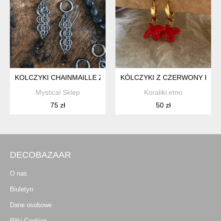
KOLCZYKI CHAINMAILLE Z GRANATEM ZE STALI CHIRURGIC
KÓLCZYKI Z CZERWONY PTA
Mystical Sklep
Koraliki.etno
75 zł
50 zł
DECOBAZAAR
O nas
Biuletyn
Dane osobowe
Pliki Cookies