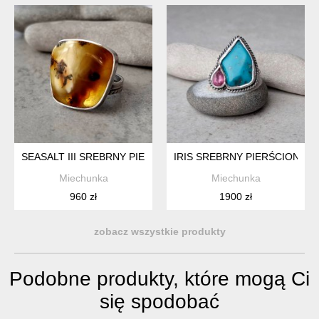
SEASALT III SREBRNY PIERŚCIONEK Z BURSZTYNEM BAŁTYC
IRIS SREBRNY PIERŚCIONEK
Miechunka
Miechunka
960 zł
1900 zł
zobacz wszystkie produkty
Podobne produkty, które mogą Ci
się spodobać