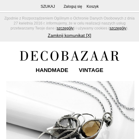
SZUKAJ
Zaloguj się
Koszyk
Zgodnie z Rozporządzeniem Ogólnym o Ochronie Danych Osobowych z dnia
27 kwietnia 2016 r. informujemy, że w celu realizacji naszych usług
przetwarzamy Twoje dane (
szczegóły
) i używamy cookies (
szczegóły
).
Zamknij komunikat [X]
HANDMADE
VINTAGE