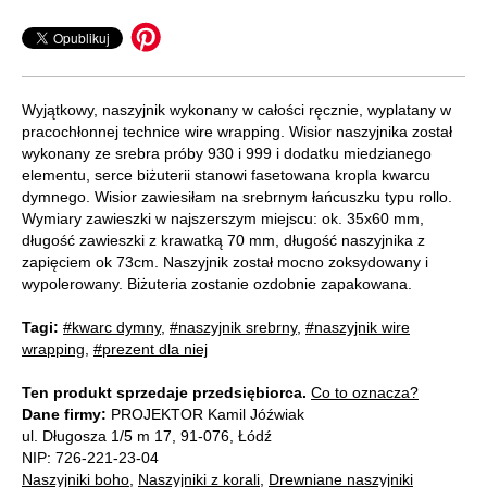
Wyjątkowy, naszyjnik wykonany w całości ręcznie, wyplatany w
pracochłonnej technice wire wrapping. Wisior naszyjnika został
wykonany ze srebra próby 930 i 999 i dodatku miedzianego
elementu, serce biżuterii stanowi fasetowana kropla kwarcu
dymnego. Wisior zawiesiłam na srebrnym łańcuszku typu rollo.
Wymiary zawieszki w najszerszym miejscu: ok. 35x60 mm,
długość zawieszki z krawatką 70 mm, długość naszyjnika z
zapięciem ok 73cm. Naszyjnik został mocno zoksydowany i
wypolerowany. Biżuteria zostanie ozdobnie zapakowana.
Tagi:
#kwarc dymny
,
#naszyjnik srebrny
,
#naszyjnik wire
wrapping
,
#prezent dla niej
Ten produkt sprzedaje przedsiębiorca.
Co to oznacza?
Dane firmy:
PROJEKTOR Kamil Jóźwiak
ul. Długosza 1/5 m 17, 91-076, Łódź
NIP: 726-221-23-04
Naszyjniki boho
,
Naszyjniki z korali
,
Drewniane naszyjniki