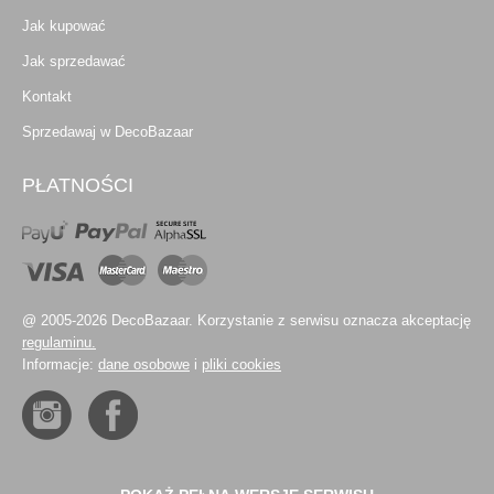
Jak kupować
Jak sprzedawać
Kontakt
Sprzedawaj w DecoBazaar
PŁATNOŚCI
@ 2005-2026 DecoBazaar. Korzystanie z serwisu oznacza akceptację
regulaminu.
Informacje:
dane osobowe
i
pliki cookies