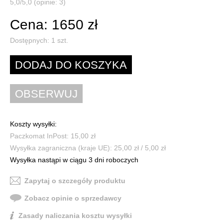
5,0/5,0 (opinie: 3)
Cena: 1650 zł
Dostępnych:
1
szt.
Koszty wysyłki:
Paczkomat InPost: 15,00 zł
Wysyłka zagraniczna (kraje UE): 25,00 zł / 5,00 zł
Wysyłka nastąpi w ciągu 3 dni roboczych
Zapytaj o szczegóły produktu
Zobacz opinie o sprzedawcy
Zasady naliczania kosztu wysyłki