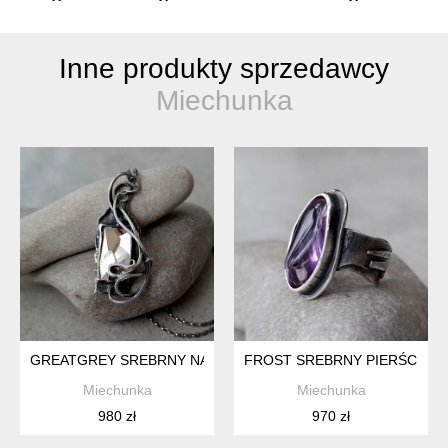
Inne produkty sprzedawcy
Miechunka
GREATGREY SREBRNY NASZYJNIK Z KRYSZTAŁEM SWAROV
FROST SREBRNY PIERŚCION
Miechunka
Miechunka
980 zł
970 zł