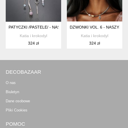
PATYCZKI /PASTELE/ - NASZYJNIK
DZWONKI VOL. 6 - NASZYJNIK
Katia i krokodyl
Katia i krokodyl
324 zł
324 zł
DECOBAZAAR
O nas
Biuletyn
Dane osobowe
Pliki Cookies
POMOC