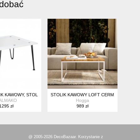
odobać
IK KAWOWY, STOLIK KWADRATOWY, BIAŁO CZARNA MOZAIKA, STO
STOLIK KAWOWY LOFT CERMIS 80CM X 
ALMAKO
Hogga
1295 zł
989 zł
@ 2005-2026 DecoBazaar. Korzystanie z