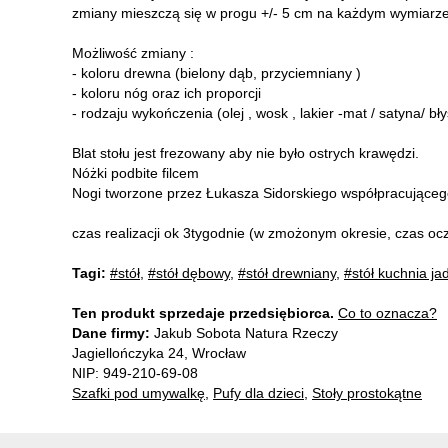
zmiany mieszczą się w progu +/- 5 cm na każdym wymiarze
Możliwość zmiany :
- koloru drewna (bielony dąb, przyciemniany )
- koloru nóg oraz ich proporcji
- rodzaju wykończenia (olej , wosk , lakier -mat / satyna/ bły
Blat stołu jest frezowany aby nie było ostrych krawędzi.
Nóżki podbite filcem
Nogi tworzone przez Łukasza Sidorskiego współpracująceg
czas realizacji ok 3tygodnie (w zmożonym okresie, czas oc
Tagi:
#stół
,
#stół dębowy
,
#stół drewniany
,
#stół kuchnia ja
Ten produkt sprzedaje przedsiębiorca.
Co to oznacza?
Dane firmy:
Jakub Sobota Natura Rzeczy
Jagiellończyka 24, Wrocław
NIP: 949-210-69-08
Szafki pod umywalkę
,
Pufy dla dzieci
,
Stoły prostokątne