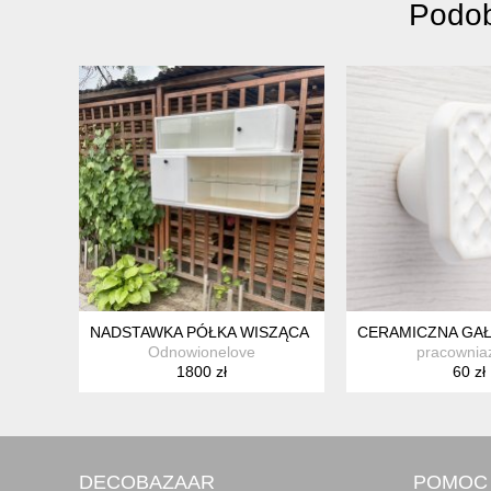
Podob
NADSTAWKA PÓŁKA WISZĄCA PRL KREDENS KUCHEN
CERAMICZNA GAŁK
Odnowionelove
pracownia
1800 zł
60 zł
DECOBAZAAR
POMOC