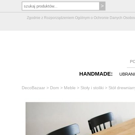
Zgodnie z Rozporządzeniem Ogólnym o Ochronie Danych Osobowych 
P
HANDMADE:
UBRAN
DecoBazaar
>
Dom
>
Meble
>
Stoły i stoliki
>
Stół drewnian