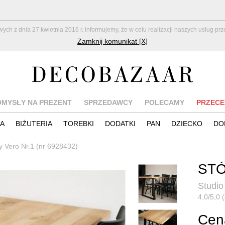
z dnia 27 kwietnia 2016 r. informujemy, że w celu realizacji naszych usług pr
Zamknij komunikat [X]
OMYSŁY NA PREZENT
SPRZEDAWCY
POLECAMY
PRZECE
IA
BIŻUTERIA
TOREBKI
DODATKI
PAN
DZIECKO
DO
y Vero Nr.1 (nr 6928432)
STÓ
Studio
4,0/5,0 (
Cen