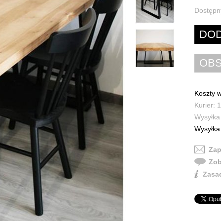
Dostępn
Koszty w
Kurier: 
Wysyłka 
Wysyłka 
Zap
Zob
Zasad