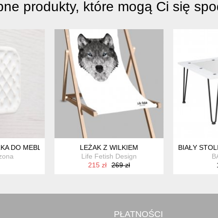
ne produkty, które mogą Ci się sp
NY
A DO MEBLI, BIAŁA, WZ.7
LEŻAK Z WILKIEM
BIAŁY STOL
zona
Life Fetish Design
B
215 zł
269 zł
PŁATNOŚCI