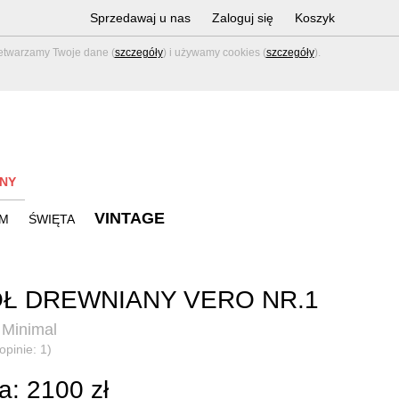
Sprzedawaj u nas
Zaloguj się
Koszyk
zetwarzamy Twoje dane (
szczegóły
) i używamy cookies (
szczegóły
).
NY
VINTAGE
M
ŚWIĘTA
Ł DREWNIANY VERO NR.1
 Minimal
opinie: 1)
a: 2100 zł