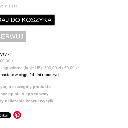
ych:
1
szt.
ysyłki:
100,00 zł
zagraniczna (kraje UE): 300,00 zł / 60,00 zł
nastąpi w ciągu 14 dni roboczych
ytaj o szczegóły produktu
acz opinie o sprzedawcy
y naliczania kosztu wysyłki