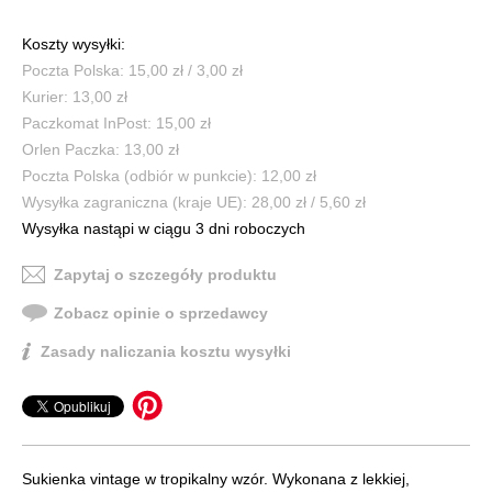
Koszty wysyłki:
Poczta Polska: 15,00 zł / 3,00 zł
Kurier: 13,00 zł
Paczkomat InPost: 15,00 zł
Orlen Paczka: 13,00 zł
Poczta Polska (odbiór w punkcie): 12,00 zł
Wysyłka zagraniczna (kraje UE): 28,00 zł / 5,60 zł
Wysyłka nastąpi w ciągu 3 dni roboczych
Zapytaj o szczegóły produktu
Zobacz opinie o sprzedawcy
Zasady naliczania kosztu wysyłki
Sukienka vintage w tropikalny wzór. Wykonana z lekkiej,