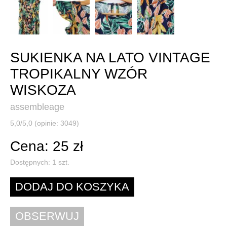
SUKIENKA NA LATO VINTAGE
TROPIKALNY WZÓR
WISKOZA
assembleage
5,0/5,0 (opinie: 3049)
Cena: 25 zł
Dostępnych:
1
szt.