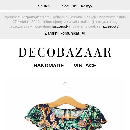
SZUKAJ
Zaloguj się
Koszyk
Zgodnie z Rozporządzeniem Ogólnym o Ochronie Danych Osobowych z dnia
27 kwietnia 2016 r. informujemy, że w celu realizacji naszych usług
przetwarzamy Twoje dane (
szczegóły
) i używamy cookies (
szczegóły
).
Zamknij komunikat [X]
HANDMADE
VINTAGE