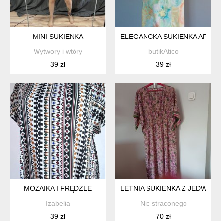
MINI SUKIENKA
ELEGANCKA SUKIENKA APANA
Wytwory i wtóry
butikAtico
39 zł
39 zł
MOZAIKA I FRĘDZLE
LETNIA SUKIENKA Z JEDWABI
Izabelia
Nic straconego
39 zł
70 zł