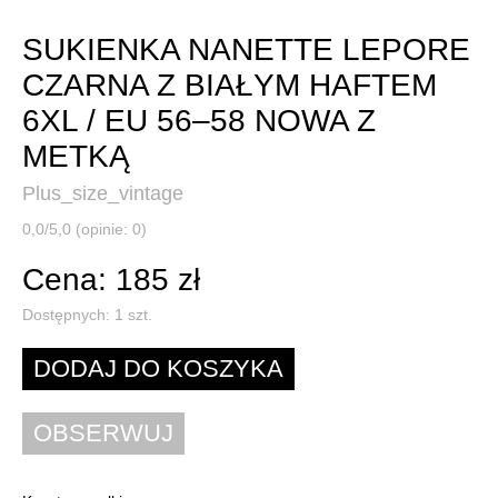
SUKIENKA NANETTE LEPORE
CZARNA Z BIAŁYM HAFTEM
6XL / EU 56–58 NOWA Z
METKĄ
Plus_size_vintage
0,0/5,0 (opinie: 0)
Cena: 185 zł
Dostępnych:
1
szt.