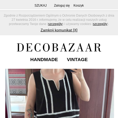
SZUKAJ
Zaloguj się
Koszyk
Zgodnie z Rozporządzeniem Ogólnym o Ochronie Danych Osobowych z dnia
27 kwietnia 2016 r. informujemy, że w celu realizacji naszych usług
przetwarzamy Twoje dane (
szczegóły
) i używamy cookies (
szczegóły
).
Zamknij komunikat [X]
HANDMADE
VINTAGE