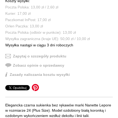
Koszty wysyłki:
Poczta Polska: 13,00 zł / 2,60 zł
Kurier: 17,00 zł
Paczkomat InPost: 17,00 zł
Orlen Paczka: 13,00 zł
Poczta Polska (odbiór w punkcie): 13,00 zł
Wysyłka zagraniczna (kraje UE): 50,00 zł / 10,00 zł
Wysyłka nastąpi w ciągu 3 dni roboczych
Zapytaj o szczegóły produktu
Zobacz opinie o sprzedawcy
Zasady naliczania kosztu wysyłki
Elegancka czarna sukienka bez rękawów marki Nanette Lepore
w rozmiarze 24 (Plus Size). Model ozdobiony białą koronką i
ozdobnym wykończeniem wzdłuż dekoltu i linii talii.