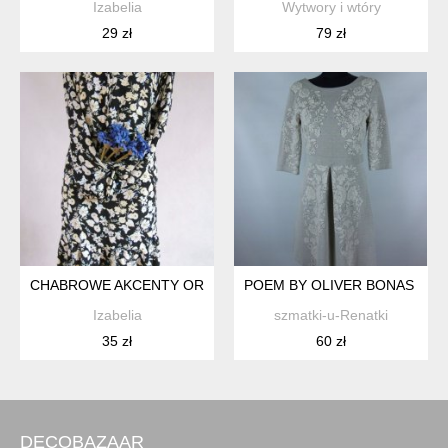
Izabelia
Wytwory i wtóry
29 zł
79 zł
CHABROWE AKCENTY ORAZ KORALE
POEM BY OLIVER BONAS SUKI
Izabelia
szmatki-u-Renatki
35 zł
60 zł
DECOBAZAAR