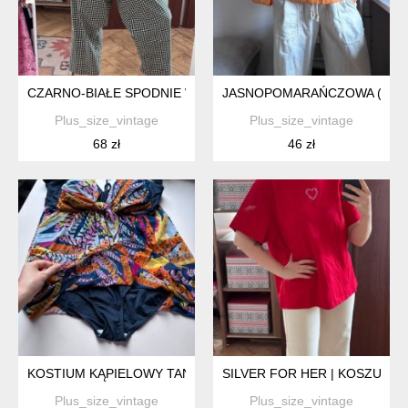
CZARNO-BIAŁE SPODNIE W KRATKĘ MOLLY & ISADORA 28W SZ
JASNOPOMARAŃCZOWA (ENERG
Plus_size_vintage
Plus_size_vintage
68 zł
46 zł
KOSTIUM KĄPIELOWY TANKINI VANTDO 3XL 4XL KOLOROWY WZ
SILVER FOR HER | KOSZULKA P
Plus_size_vintage
Plus_size_vintage