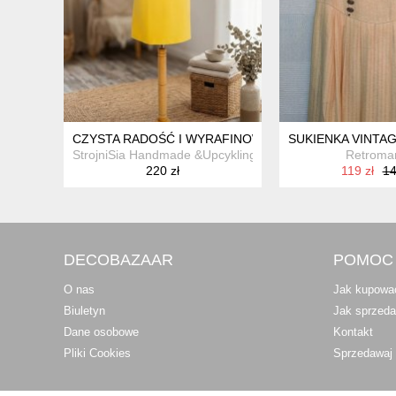
CZYSTA RADOŚĆ I WYRAFINOWANY DETAL
SUKIENKA VINTA
StrojniSia Handmade &Upcykling
Retroma
220 zł
119 zł
14
DECOBAZAAR
POMOC
O nas
Jak kupowa
Biuletyn
Jak sprzed
Dane osobowe
Kontakt
Pliki Cookies
Sprzedawaj