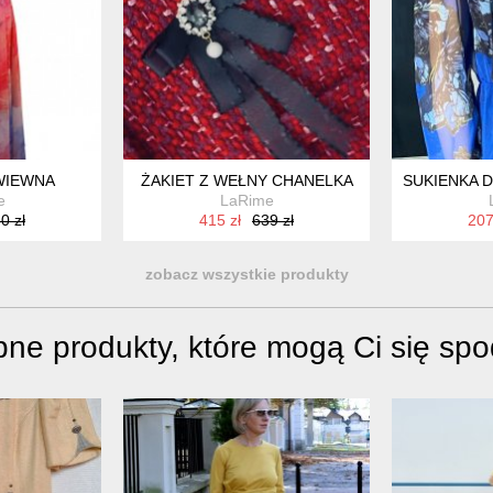
WIEWNA
ŻAKIET Z WEŁNY CHANELKA
SUKIENKA 
e
LaRime
0 zł
415 zł
639 zł
207
zobacz wszystkie produkty
ne produkty, które mogą Ci się sp