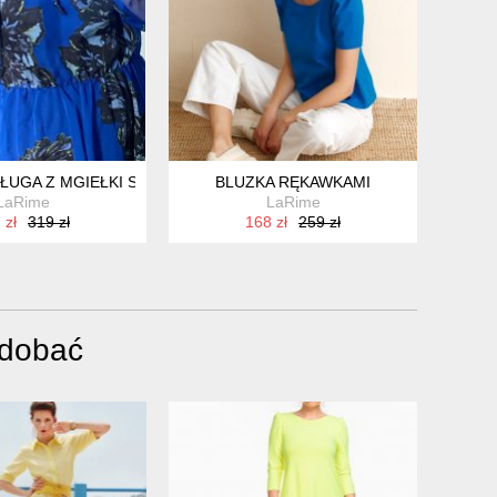
DŁUGA Z MGIEŁKI SZYFONU
BLUZKA RĘKAWKAMI
LaRime
LaRime
 zł
319 zł
168 zł
259 zł
odobać