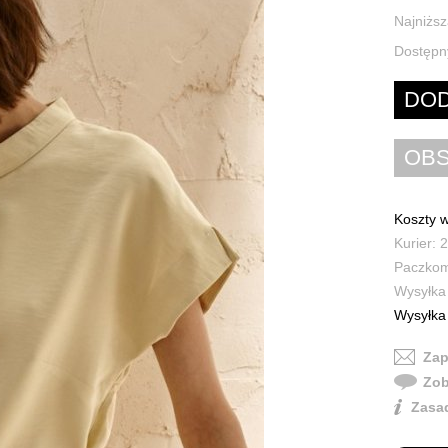
Najniższ
Dostępn
Koszty w
Kurier: 2
Paczkoma
Wysyłka 
Wysyłka 
Zap
Zob
Zasad