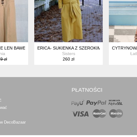
GE LEN BAWEŁNA BAWARSKA
ERICA- SUKIENKA Z SZEROKIM PASKIEM I KIESZ
CYTRYNOWA
nia
Sisters
Łat
9 zł
260 zł
PŁATNOŚCI
ć
awać
 w DecoBazaar