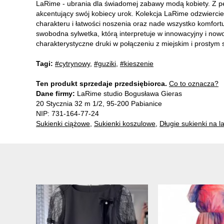
LaRime - ubrania dla świadomej zabawy modą kobiety. Z 
akcentujący swój kobiecy urok. Kolekcja LaRime odzwiercie
charakteru i łatwości noszenia oraz nade wszystko komfortu
swobodna sylwetka, którą interpretuje w innowacyjny i no
charakterystyczne druki w połączeniu z miejskim i prostym s
Tagi:
#cytrynowy
,
#guziki
,
#kieszenie
Ten produkt sprzedaje przedsiębiorca.
Co to oznacza?
Dane firmy:
LaRime studio Bogusława Gieras
20 Stycznia 32 m 1/2, 95-200 Pabianice
NIP: 731-164-77-24
Sukienki ciążowe
,
Sukienki koszulowe
,
Długie sukienki na l