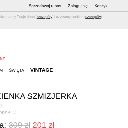
Sprzedawaj u nas
Zaloguj się
Koszyk
zetwarzamy Twoje dane (
szczegóły
) i używamy cookies (
szczegóły
).
NY
VINTAGE
M
ŚWIĘTA
IENKA SZMIZJERKA
e
opinie: 1)
a:
309 zł
201 zł