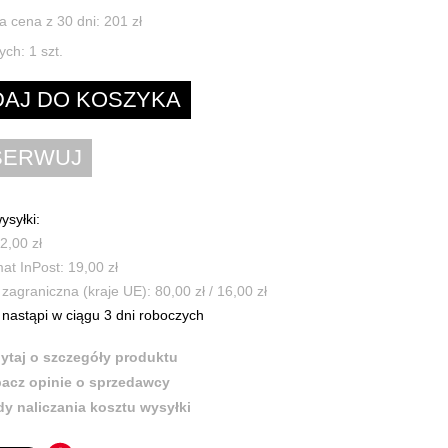
a cena z 30 dni: 201 zł
ych:
1
szt.
ysyłki:
2,00 zł
t InPost: 19,00 zł
zagraniczna (kraje UE): 80,00 zł / 16,00 zł
nastąpi w ciągu 3 dni roboczych
ytaj o szczegóły produktu
acz opinie o sprzedawcy
y naliczania kosztu wysyłki