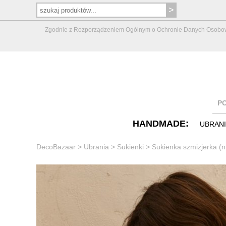
Zgodnie z Rozporządzeniem Ogólnym o Ochronie Danych Osobowych 
P
HANDMADE:
UBRAN
DecoBazaar
>
Ubrania
>
Sukienki
>
Sukienka szmizjerka (