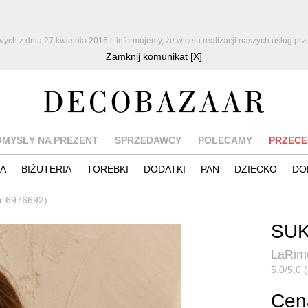
z dnia 27 kwietnia 2016 r. informujemy, że w celu realizacji naszych usług pr
Zamknij komunikat [X]
OMYSŁY NA PREZENT
SPRZEDAWCY
POLECAMY
PRZECE
IA
BIŻUTERIA
TOREBKI
DODATKI
PAN
DZIECKO
DO
nr 6976692)
SUK
LaRim
5,0/5,0 (
Cen