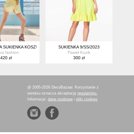
ENIAMI - ŻÓŁTA - POLSKA MARKA SISTERS
 SUKIENKA KOSZULOWA
SUKIENKA 9/SS/2023
ka fashion
Paweł Kuzik
420 zł
300 zł
@ 2005-2026 DecoBazaar. Korzystanie z
serwisu oznacza akceptację
regulaminu.
Informacje:
dane osobowe
i
pliki cookies