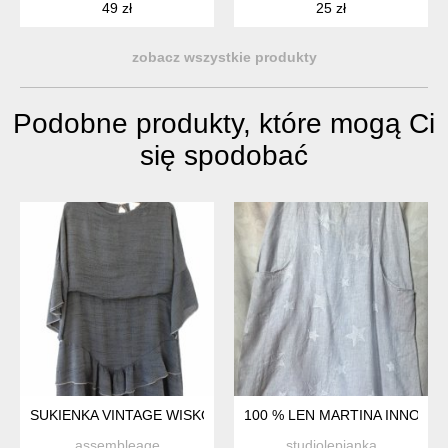
49 zł
25 zł
zobacz wszystkie produkty
Podobne produkty, które mogą Ci
się spodobać
SUKIENKA VINTAGE WISKOZA CIEKAWY FASON AMERICAN D
100 % LEN MARTINA INNOCENT
assembleage
studiolepianka