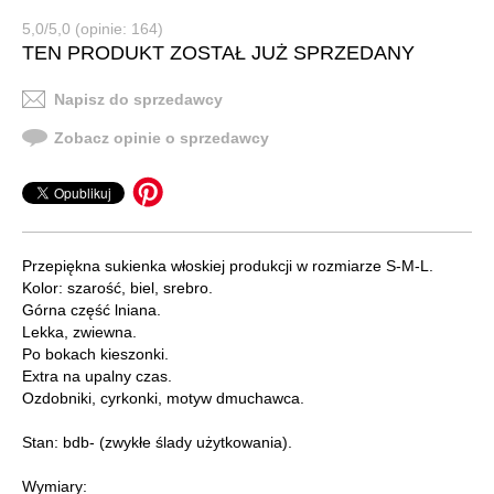
5,0/5,0 (opinie: 164)
TEN PRODUKT ZOSTAŁ JUŻ SPRZEDANY
Napisz do sprzedawcy
Zobacz opinie o sprzedawcy
Przepiękna sukienka włoskiej produkcji w rozmiarze S-M-L.
Kolor: szarość, biel, srebro.
Górna część lniana.
Lekka, zwiewna.
Po bokach kieszonki.
Extra na upalny czas.
Ozdobniki, cyrkonki, motyw dmuchawca.
Stan: bdb- (zwykłe ślady użytkowania).
Wymiary: