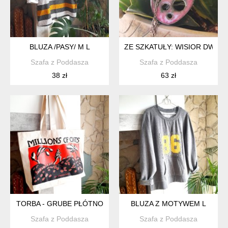
BLUZA /PASY/ M L
ZE SZKATUŁY: WISIOR DWU
Szafa z Poddasza
Szafa z Poddasza
38 zł
63 zł
TORBA - GRUBE PŁÓTNO
BLUZA Z MOTYWEM L
Szafa z Poddasza
Szafa z Poddasza