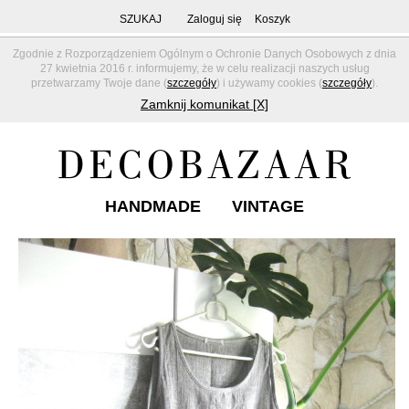
SZUKAJ
Zaloguj się
Koszyk
Zgodnie z Rozporządzeniem Ogólnym o Ochronie Danych Osobowych z dnia
27 kwietnia 2016 r. informujemy, że w celu realizacji naszych usług
przetwarzamy Twoje dane (
szczegóły
) i używamy cookies (
szczegóły
).
Zamknij komunikat [X]
HANDMADE
VINTAGE