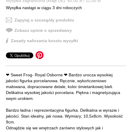
Wysyłka zagraniczna (kraje UE): 60,00 zł / 12,00 zł
Wysyłka nastąpi w ciągu 3 dni roboczych
Zapytaj o szczegóły produktu
Zobacz opinie o sprzedawcy
Zasady naliczania kosztu wysyłki
❤ Sweet Frog- Royal Osborne ❤ Bardzo urocza wysokiej
jakości figurka porcelanowa. Ręcznie, wykończeniowo
malowana, dopracowane detale, kolor śmietankowej bieli.
Delikatna wysokiej jakości porcelana. Piękna i magnetyzująca
swym urokiem.
Bardzo ładna i reprezentacyjna figurka. Delikatna w wyrazie i
jakości. Stan idealny, jak nowa. Wymiary; 10,5x8cm. Wysokość
9cm.
Odnajdzie się we wnętrzach zarówno stylowych jak i