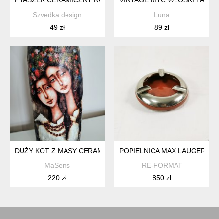
PTASZEK CERAMICZNY ROSA LJUNG S
VINTAGE MTC WŁOSKI TALE
Szvedka design
Luna
49 zł
89 zł
DUŻY KOT Z MASY CERAMICZNEJ.
POPIELNICA MAX LAUGER, T
MaSens
RE-FORMAT
220 zł
850 zł