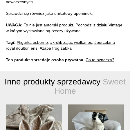
nowoczesnych.
Sprawdzi się również jako unikatowy upominek.
UWAGA:
To nie jest autorski produkt. Pochodzi z działu Vintage,
w którym wystawiane są rzeczy używane.
Tagi:
#figurka osborne
,
#królik zajac wielkanoc
,
#porcelana
royal doulton ens
,
#żaba frog żabka
Ten produkt sprzedaje osoba prywatna.
Co to oznacza?
Inne produkty sprzedawcy
Sweet
Home