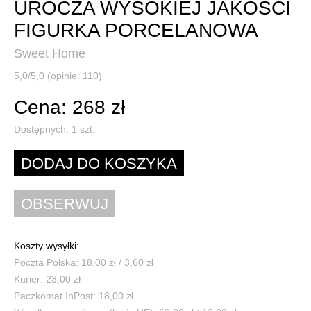
UROCZA WYSOKIEJ JAKOŚCI
FIGURKA PORCELANOWA
Sweet Home
5,0/5,0 (opinie: 110)
Cena: 268 zł
Dostępnych:
1
szt.
Koszty wysyłki:
Poczta Polska: 18,00 zł / 3,60 zł
Kurier: 23,00 zł
Paczkomat InPost: 18,00 zł