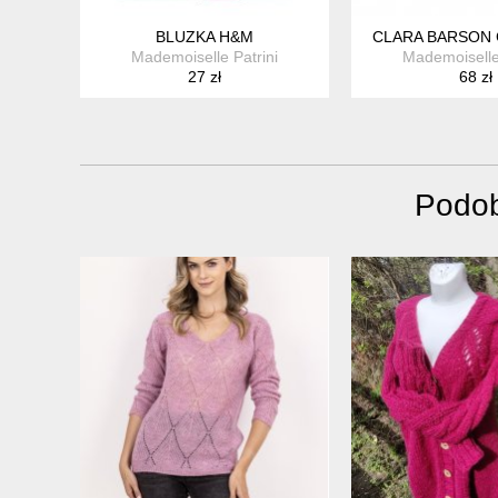
BLUZKA H&M
CLARA BARSON
Mademoiselle Patrini
Mademoiselle 
27 zł
68 zł
Podob