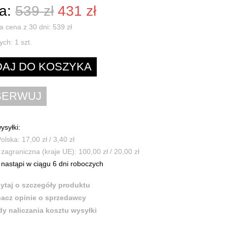
a:
539 zł
431 zł
a cena z 30 dni: 539 zł
ych:
1
szt.
ysyłki:
olska: 17,00 zł / 3,40 zł
zagraniczna (kraje UE): 100,00 zł / 20,00 zł
nastąpi w ciągu 6 dni roboczych
ytaj o szczegóły produktu
acz opinie o sprzedawcy
y naliczania kosztu wysyłki