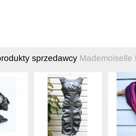
produkty sprzedawcy
Mademoiselle P