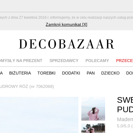
z dnia 27 kwietnia 2016 r. informujemy, że w celu realizacji naszych usług pr
Zamknij komunikat [X]
OMYSŁY NA PREZENT
SPRZEDAWCY
POLECAMY
PRZECE
IA
BIŻUTERIA
TOREBKI
DODATKI
PAN
DZIECKO
DO
DROWY RÓŻ (nr 7062068)
SW
PU
Mademo
5,0/5,0 