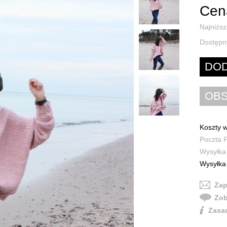
Cen
Najniższ
Dostępn
Koszty w
Poczta P
Wysyłka 
Wysyłka 
Zap
Zob
Zasad