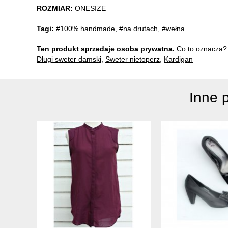
ROZMIAR:
ONESIZE
Tagi:
#100% handmade
,
#na drutach
,
#wełna
Ten produkt sprzedaje osoba prywatna.
Co to oznacza?
Długi sweter damski
,
Sweter nietoperz
,
Kardigan
Inne 