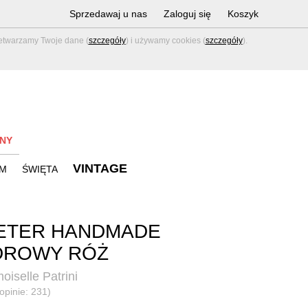
Sprzedawaj u nas
Zaloguj się
Koszyk
zetwarzamy Twoje dane (
szczegóły
) i używamy cookies (
szczegóły
).
NY
VINTAGE
M
ŚWIĘTA
ETER HANDMADE
DROWY RÓŻ
iselle Patrini
(opinie: 231)