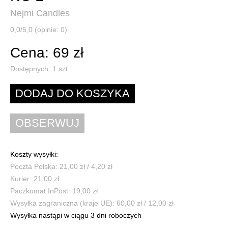
Nejmi Candles
0,0/5,0 (opinie: 0)
Cena: 69 zł
Dostępnych:
1
szt.
Koszty wysyłki:
Poczta Polska: 21,00 zł / 4,20 zł
Kurier: 21,00 zł
Paczkomat InPost: 19,00 zł
Wysyłka zagraniczna (kraje UE): 60,00 zł / 12,00 zł
Wysyłka nastąpi w ciągu 3 dni roboczych