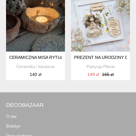
CERAMICZNA MISA RYTUALNA / KADZIELNICA Z RUNĄ DOBR
PREZENT NA URODZINY DLA N
Ceramika i biżuteria
Patrycja.Plecie
140 zł
149 zł
165 zł
DECOBAZAAR
O nas
Biuletyn
Dane osobowe