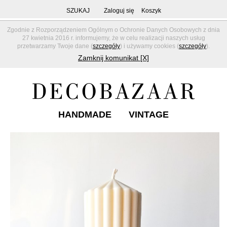
SZUKAJ
Zaloguj się
Koszyk
Zgodnie z Rozporządzeniem Ogólnym o Ochronie Danych Osobowych z dnia
27 kwietnia 2016 r. informujemy, że w celu realizacji naszych usług
przetwarzamy Twoje dane (
szczegóły
) i używamy cookies (
szczegóły
).
Zamknij komunikat [X]
HANDMADE
VINTAGE