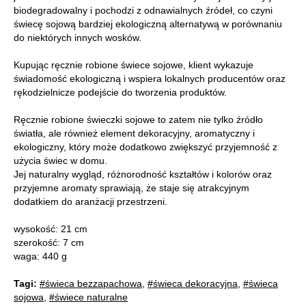
biodegradowalny i pochodzi z odnawialnych źródeł, co czyni
świecę sojową bardziej ekologiczną alternatywą w porównaniu
do niektórych innych wosków.
Kupując ręcznie robione świece sojowe, klient wykazuje
świadomość ekologiczną i wspiera lokalnych producentów oraz
rękodzielnicze podejście do tworzenia produktów.
Ręcznie robione świeczki sojowe to zatem nie tylko źródło
światła, ale również element dekoracyjny, aromatyczny i
ekologiczny, który może dodatkowo zwiększyć przyjemność z
użycia świec w domu.
Jej naturalny wygląd, różnorodność kształtów i kolorów oraz
przyjemne aromaty sprawiają, że staje się atrakcyjnym
dodatkiem do aranżacji przestrzeni.
wysokość: 21 cm
szerokość: 7 cm
waga: 440 g
Tagi:
#świeca bezzapachowa
,
#świeca dekoracyjna
,
#świeca
sojowa
,
#świece naturalne