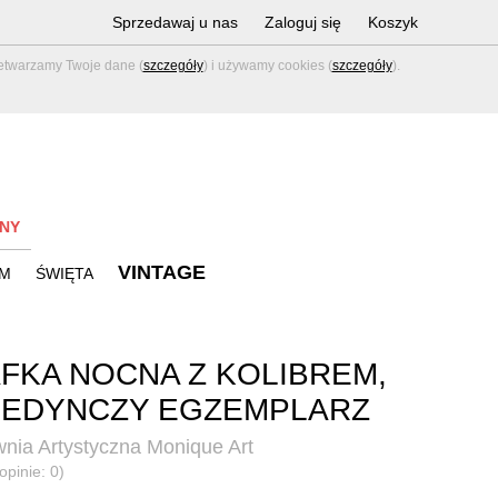
Sprzedawaj u nas
Zaloguj się
Koszyk
zetwarzamy Twoje dane (
szczegóły
) i używamy cookies (
szczegóły
).
NY
VINTAGE
M
ŚWIĘTA
FKA NOCNA Z KOLIBREM,
JEDYNCZY EGZEMPLARZ
nia Artystyczna Monique Art
opinie: 0)