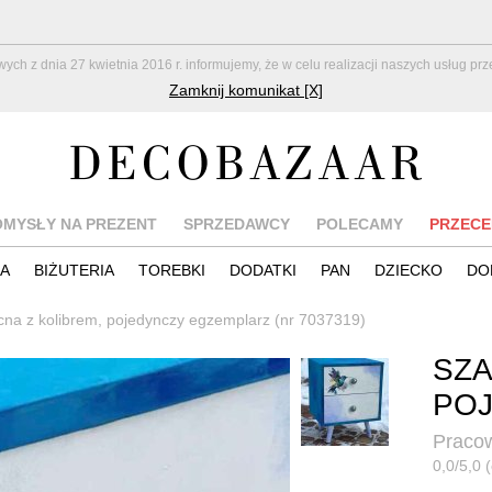
z dnia 27 kwietnia 2016 r. informujemy, że w celu realizacji naszych usług pr
Zamknij komunikat [X]
OMYSŁY NA PREZENT
SPRZEDAWCY
POLECAMY
PRZECE
IA
BIŻUTERIA
TOREBKI
DODATKI
PAN
DZIECKO
DO
cna z kolibrem, pojedynczy egzemplarz (nr 7037319)
SZA
PO
Pracow
0,0/5,0 (