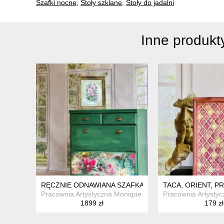
Szafki nocne
,
Stoły szklane
,
Stoły do jadalni
Inne produk
RĘCZNIE ODNAWIANA SZAFKA NA BUTY Z MOTYWEM 
TACA, ORIENT, P
Pracownia Artystyczna Monique Art
Pracownia Artystyc
1899 zł
179 zł