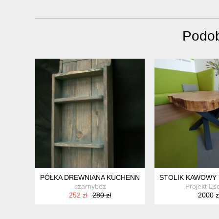
Podob
PÓŁKA DREWNIANA KUCHENNA WISZĄCA DREWNO
STOLIK KAWOWY 
czarnybez
Projekt Es
252 zł
280 zł
2000 z