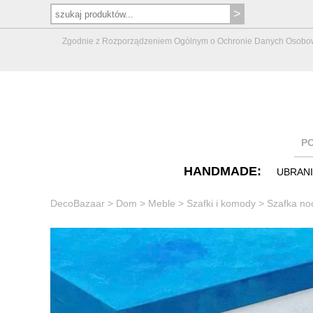
Zgodnie z Rozporządzeniem Ogólnym o Ochronie Danych Osobowych 
P
HANDMADE:
UBRAN
DecoBazaar
>
Dom
>
Meble
>
Szafki i komody
>
Szafka no