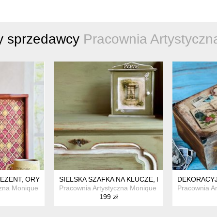
ty sprzedawcy
Pracownia Artystyczn
KWIATOWYM, UNIKAT
REZENT, ORYGINALNA DEKORACJA NA STÓŁ
SIELSKA SZAFKA NA KLUCZE, RĘCZNIE MALOW
DEKORACYJN
zna Monique Art
Pracownia Artystyczna Monique Art
Pracownia Ar
199 zł