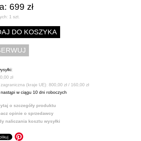
: 699 zł
ych:
1
szt.
ysyłki:
0,00 zł
zagraniczna (kraje UE): 800,00 zł / 160,00 zł
nastąpi w ciągu 10 dni roboczych
ytaj o szczegóły produktu
acz opinie o sprzedawcy
y naliczania kosztu wysyłki