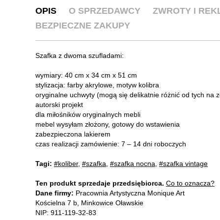
OPIS
O SPRZEDAWCY
ZWROTY I RE
BEZPIECZNE ZAKUPY
Szafka z dwoma szufladami:
wymiary: 40 cm x 34 cm x 51 cm
stylizacja: farby akrylowe, motyw kolibra
oryginalne uchwyty (mogą się delikatnie różnić od tych na z
autorski projekt
dla miłośników oryginalnych mebli
mebel wysyłam złożony, gotowy do wstawienia
zabezpieczona lakierem
czas realizacji zamówienie: 7 – 14 dni roboczych
Tagi:
#koliber
,
#szafka
,
#szafka nocna
,
#szafka vintage
Ten produkt sprzedaje przedsiębiorca.
Co to oznacza?
Dane firmy:
Pracownia Artystyczna Monique Art
Kościelna 7 b, Minkowice Oławskie
NIP: 911-119-32-83