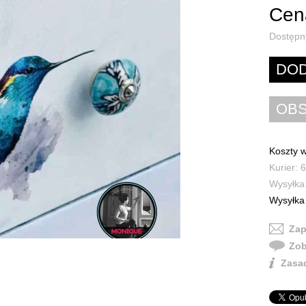
Cena
Dostępn
Koszty w
Kurier: 6
Wysyłka 
Wysyłka 
Zap
Zob
Zasad