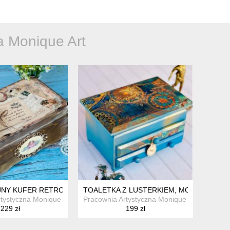
a Monique Art
ANA, PREZENT, RUSTYKALNA
Y KUFER RETRO, IDEALNY NA PREZENT, NA BIŻUTERIĘ
TOALETKA Z LUSTERKIEM, MOTYW MANDAL
tystyczna Monique Art
Pracownia Artystyczna Monique Art
229 zł
199 zł