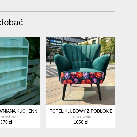
odobać
ITKA
WNIANA KUCHENNA WISZĄCA DREWNO
FOTEL KLUBOWY Z PODŁOKIETNIKAMI, K
zarnybez
Fotelownia
370 zł
1650 zł