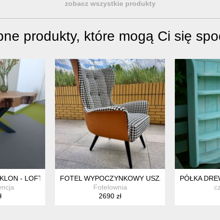
zobacz wszystkie produkty
ne produkty, które mogą Ci się sp
KLON - LOFT COFFEE TABLE 80 CM
FOTEL WYPOCZYNKOWY USZAK PIKOWANY PEP
PÓŁKA DRE
encja
Fotelownia
c
ł
2690 zł