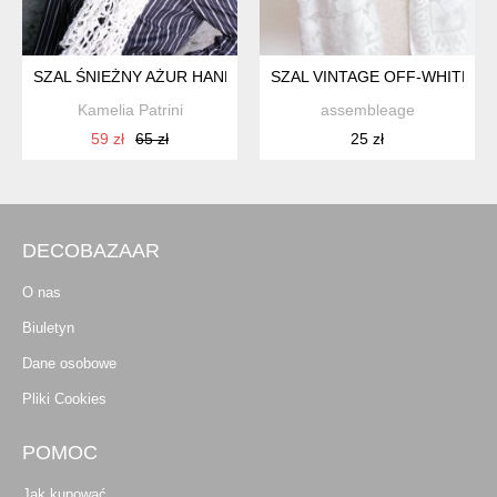
SZAL ŚNIEŻNY AŻUR HANDMADE
SZAL VINTAGE OFF-WHITE
Kamelia Patrini
assembleage
59 zł
65 zł
25 zł
DECOBAZAAR
O nas
Biuletyn
Dane osobowe
Pliki Cookies
POMOC
Jak kupować