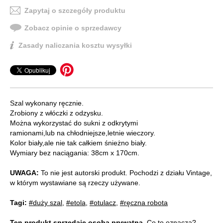
Zapytaj o szczegóły produktu
Zobacz opinie o sprzedawcy
Zasady naliczania kosztu wysyłki
Szal wykonany ręcznie.
Zrobiony z włóczki z odzysku.
Można wykorzystać do sukni z odkrytymi
ramionami,lub na chłodniejsze,letnie wieczory.
Kolor biały,ale nie tak całkiem śnieżno biały.
Wymiary bez naciągania: 38cm x 170cm.
UWAGA:
To nie jest autorski produkt. Pochodzi z działu Vintage,
w którym wystawiane są rzeczy używane.
Tagi:
#duży szal
,
#etola
,
#otulacz
,
#ręczna robota
Ten produkt sprzedaje osoba prywatna.
Co to oznacza?