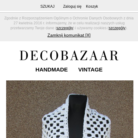
SZUKAJ
Zaloguj się
Koszyk
Zgodnie z Rozporządzeniem Ogólnym o Ochronie Danych Osobowych z dnia
27 kwietnia 2016 r. informujemy, że w celu realizacji naszych usług
przetwarzamy Twoje dane (
szczegóły
) i używamy cookies (
szczegóły
).
Zamknij komunikat [X]
HANDMADE
VINTAGE