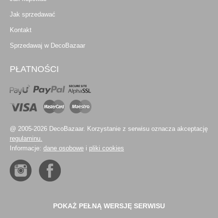
Jak sprzedawać
Kontakt
Sprzedawaj w DecoBazaar
PŁATNOŚCI
@ 2005-2026 DecoBazaar. Korzystanie z serwisu oznacza akceptację
regulaminu.
Informacje:
dane osobowe
i
pliki cookies
POKAŻ PEŁNĄ WERSJĘ SERWISU