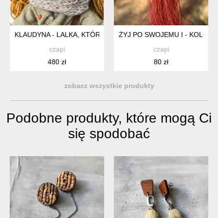
KLAUDYNA - LALKA, KTÓRA CHCE PODRÓŻOWAĆ
ŻYJ PO SWOJEMU I - KOLCZY
czapi
czapi
480 zł
80 zł
zobacz wszystkie produkty
Podobne produkty, które mogą Ci
się spodobać