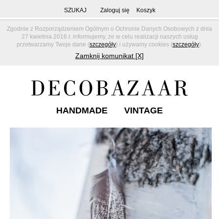
SZUKAJ
Zaloguj się
Koszyk
Zgodnie z Rozporządzeniem Ogólnym o Ochronie Danych Osobowych z dnia
27 kwietnia 2016 r. informujemy, że w celu realizacji naszych usług
przetwarzamy Twoje dane (
szczegóły
) i używamy cookies (
szczegóły
).
Zamknij komunikat [X]
HANDMADE
VINTAGE