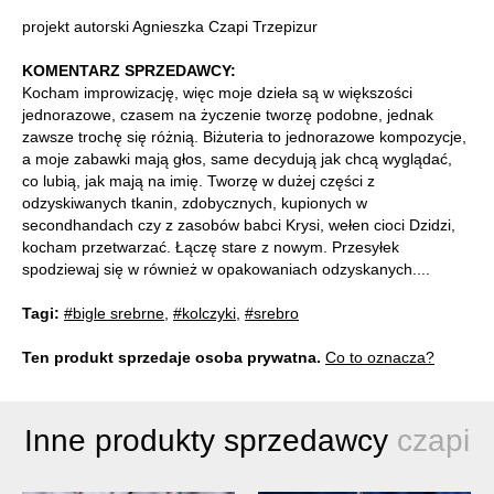
projekt autorski Agnieszka Czapi Trzepizur
KOMENTARZ SPRZEDAWCY:
Kocham improwizację, więc moje dzieła są w większości
jednorazowe, czasem na życzenie tworzę podobne, jednak
zawsze trochę się różnią. Biżuteria to jednorazowe kompozycje,
a moje zabawki mają głos, same decydują jak chcą wyglądać,
co lubią, jak mają na imię. Tworzę w dużej części z
odzyskiwanych tkanin, zdobycznych, kupionych w
secondhandach czy z zasobów babci Krysi, wełen cioci Dzidzi,
kocham przetwarzać. Łączę stare z nowym. Przesyłek
spodziewaj się w również w opakowaniach odzyskanych....
Tagi:
#bigle srebrne
,
#kolczyki
,
#srebro
Ten produkt sprzedaje osoba prywatna.
Co to oznacza?
Inne produkty sprzedawcy
czapi