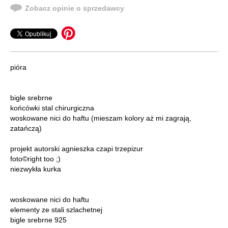
Zobacz opinie o sprzedawcy
pióra
bigle srebrne
końcówki stal chirurgiczna
woskowane nici do haftu (mieszam kolory aż mi zagrają,
zatańczą)
projekt autorski agnieszka czapi trzepizur
foto©right too ;)
niezwykła kurka
woskowane nici do haftu
elementy ze stali szlachetnej
bigle srebrne 925