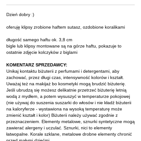
Dzień dobry :)
oferuję klipsy zrobione haftem sutasz, ozdobione koralikami
długość samego haftu ok. 3,8 cm
bigle lub klipsy montowane są na górze haftu, pokazuje to
ostatnie zdjęcie kolczyków z biglami
KOMENTARZ SPRZEDAWCY:
Unikaj kontaktu biżuterii z perfumami i detergentami, aby
zachować, przez długi czas, intensywność kolorów i kształt.
Uważaj też na makijaż bo kosmetyki mogą brudzić biżuterię.
Jeśli ubrudzą się możesz delikatnie przetrzeć biżuterię letnią
wodą z mydłem, a potem wysuszyć w temperaturze pokojowej
(nie używaj do suszenia suszarki do włosów i nie kładź biżuterii
na kaloryferze - wystawiona na wysoką temperaturę może
zmienić kształt i kolor) Biżuterii należy używać zgodnie z
przeznaczeniem. Elementy metalowe, sznurki syntetyczne mogą
zawierać alergeny i uczulać. Sznurki, nici to elementy
łatwopalne. Korale szklane, metalowe drobne elementy chronić
przed małymi dziećmi.