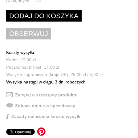
Dostępnych:
1
szt.
Koszty wysyłki:
Kurier: 20,00 zł
Paczkomat InPost: 17,00 zł
Wysyłka zagraniczna (kraje UE): 25,00 zł / 5,00 zł
Wysyłka nastąpi w ciągu 3 dni roboczych
Zapytaj o szczegóły produktu
Zobacz opinie o sprzedawcy
Zasady naliczania kosztu wysyłki