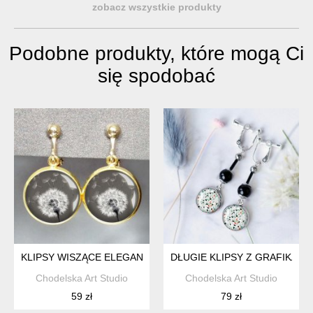
zobacz wszystkie produkty
Podobne produkty, które mogą Ci
się spodobać
KLIPSY WISZĄCE ELEGANCKIE W KOLORZE ZŁOTYM DMUC
DŁUGIE KLIPSY Z GRAFIKAM
Chodelska Art Studio
Chodelska Art Studio
59 zł
79 zł