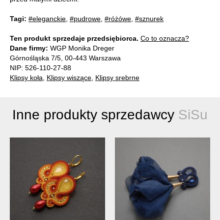
Tagi:
#eleganckie
,
#pudrowe
,
#różówe
,
#sznurek
Ten produkt sprzedaje przedsiębiorca.
Co to oznacza?
Dane firmy:
WGP Monika Dreger
Górnośląska 7/5, 00-443 Warszawa
NIP: 526-110-27-88
Klipsy koła
,
Klipsy wiszące
,
Klipsy srebrne
Inne produkty sprzedawcy
SiSu