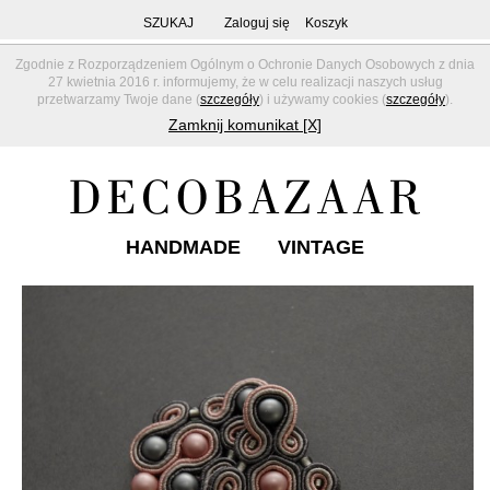
SZUKAJ
Zaloguj się
Koszyk
Zgodnie z Rozporządzeniem Ogólnym o Ochronie Danych Osobowych z dnia
27 kwietnia 2016 r. informujemy, że w celu realizacji naszych usług
przetwarzamy Twoje dane (
szczegóły
) i używamy cookies (
szczegóły
).
Zamknij komunikat [X]
HANDMADE
VINTAGE