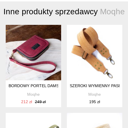
Inne produkty sprzedawcy
Moqhe
BORDOWY PORTEL DAMSKI Z KORKA - JASNOZŁOTE OKUCIA
SZEROKI WYMIENNY PASEK D
Moqhe
Moqhe
212 zł
249 zł
195 zł