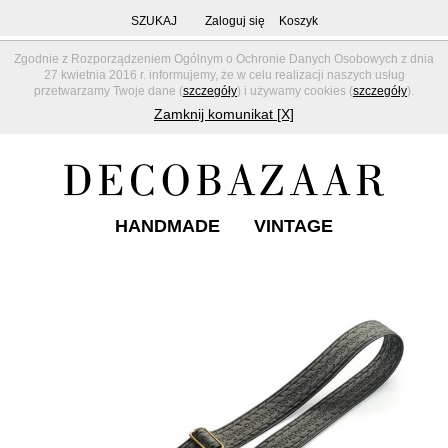
SZUKAJ
Zaloguj się
Koszyk
Zgodnie z Rozporządzeniem Ogólnym o Ochronie Danych Osobowych z dnia
27 kwietnia 2016 r. informujemy, że w celu realizacji naszych usług
przetwarzamy Twoje dane (
szczegóły
) i używamy cookies (
szczegóły
).
Zamknij komunikat [X]
HANDMADE
VINTAGE