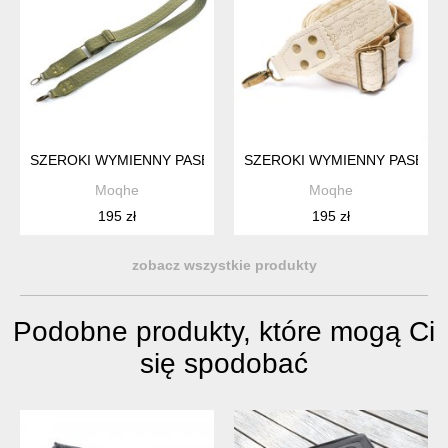
SZEROKI WYMIENNY PASEK DO TOREBKI - KHAKI, SZER. 4 C
SZEROKI WYMIENNY PASEK D
Moqhe
Moqhe
195 zł
195 zł
zobacz wszystkie produkty
Podobne produkty, które mogą Ci
się spodobać