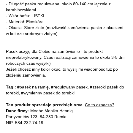
- Długość paska regulowana: około 80-140 cm łącznie z
karabińczykiami
- Wzór haftu: LISTKI
- Materiał: Ekoskóra
- Okucia: Stare złoto (możliwość zamówienia paska z okuciami
w kolorze srebrnym złotym)
Pasek uszyję dla Ciebie na zamówienie - to produkt
nieprefabrykowany. Czas realizacji zamówienia to około 3-5 dni
roboczych czas wysyłki)
Jeżeli chcesz inny kolor okuć, to wyślij mi wiadomość tuż po
złożeniu zamówienia.
Tagi:
#pasek na ramię
,
#regulowany pasek
,
#szeroki pasek do
torebki
,
#wymienny pasek do torebki
Ten produkt sprzedaje przedsiębiorca.
Co to oznacza?
Dane firmy:
Moqhe Monika Hennig
Partyzantów 123, 84-230 Rumia
NIP: 584-232-74-19