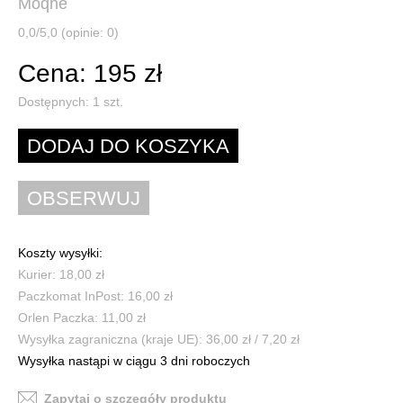
Moqhe
0,0/5,0 (opinie: 0)
Cena: 195 zł
Dostępnych:
1
szt.
Koszty wysyłki:
Kurier: 18,00 zł
Paczkomat InPost: 16,00 zł
Orlen Paczka: 11,00 zł
Wysyłka zagraniczna (kraje UE): 36,00 zł / 7,20 zł
Wysyłka nastąpi w ciągu 3 dni roboczych
Zapytaj o szczegóły produktu