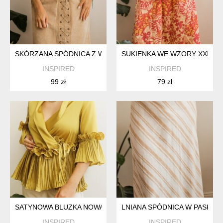
SKÓRZANA SPÓDNICA Z WIĄZANIEM M
SUKIENKA WE WZORY XXL
INSPIRED
INSPIRED
99 zł
79 zł
SATYNOWA BLUZKA NOWA S
LNIANA SPÓDNICA W PASKI XS
INSPIRED
INSPIRED