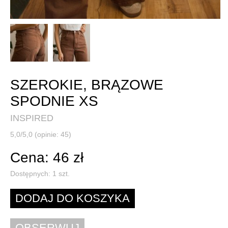
SZEROKIE, BRĄZOWE
SPODNIE XS
INSPIRED
5,0/5,0 (opinie: 45)
Cena: 46 zł
Dostępnych:
1
szt.