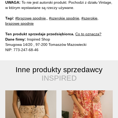
UWAGA:
To nie jest autorski produkt. Pochodzi z działu Vintage,
w którym wystawiane są rzeczy używane.
Tagi:
#brązowe spodnie,
,
#szerokie spodnie
,
#szerokie,
brązowe spodnie
Ten produkt sprzedaje przedsiębiorca.
Co to oznacza?
Dane firmy:
Inspired Shop
Smugowa 14/20 , 97-200 Tomaszów Mazowiecki
NIP: 773-247-68-46
Inne produkty sprzedawcy
INSPIRED