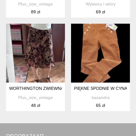
Plus_size_vintage
Wytwory i wtóry
89 zł
69 zł
WORTHINGTON ZWIEWNA SPÓDNICA PAISLEY BOHO PLUS SIZE 
PIĘKNE SPODNIE W CYNAM
Plus_size_vintage
kasandra
48 zł
65 zł
DECOBAZAAR