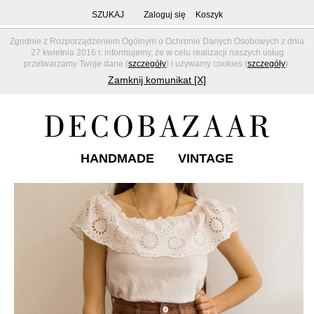
SZUKAJ
Zaloguj się
Koszyk
Zgodnie z Rozporządzeniem Ogólnym o Ochronie Danych Osobowych z dnia
27 kwietnia 2016 r. informujemy, że w celu realizacji naszych usług
przetwarzamy Twoje dane (
szczegóły
) i używamy cookies (
szczegóły
).
Zamknij komunikat [X]
HANDMADE
VINTAGE