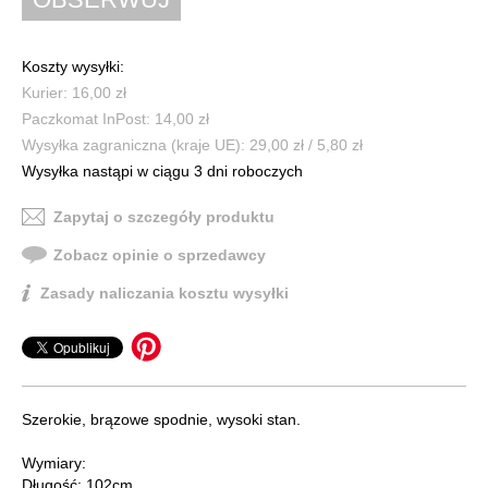
Koszty wysyłki:
Kurier: 16,00 zł
Paczkomat InPost: 14,00 zł
Wysyłka zagraniczna (kraje UE): 29,00 zł / 5,80 zł
Wysyłka nastąpi w ciągu 3 dni roboczych
Zapytaj o szczegóły produktu
Zobacz opinie o sprzedawcy
Zasady naliczania kosztu wysyłki
Szerokie, brązowe spodnie, wysoki stan.
Wymiary:
Długość: 102cm