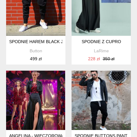
SPODNIE HAREM BLACK JEANS SPODNIE PUMPY CZARNE
SPODNIE Z CUPRO
Button
LaRime
499 zł
228 zł
350 zł
ANGELINA - WIECZOROWA SPÓDNICA
SPODNIE BUTTONS PANTS U