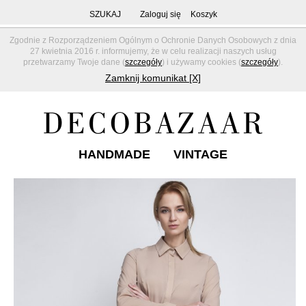
SZUKAJ
Zaloguj się
Koszyk
Zgodnie z Rozporządzeniem Ogólnym o Ochronie Danych Osobowych z dnia
27 kwietnia 2016 r. informujemy, że w celu realizacji naszych usług
przetwarzamy Twoje dane (
szczegóły
) i używamy cookies (
szczegóły
).
Zamknij komunikat [X]
HANDMADE
VINTAGE