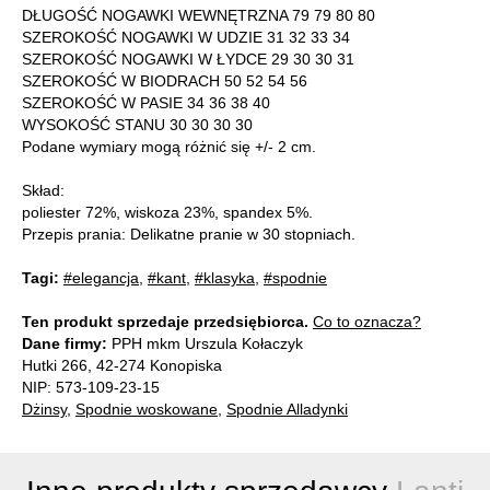
DŁUGOŚĆ NOGAWKI WEWNĘTRZNA 79 79 80 80
SZEROKOŚĆ NOGAWKI W UDZIE 31 32 33 34
SZEROKOŚĆ NOGAWKI W ŁYDCE 29 30 30 31
SZEROKOŚĆ W BIODRACH 50 52 54 56
SZEROKOŚĆ W PASIE 34 36 38 40
WYSOKOŚĆ STANU 30 30 30 30
Podane wymiary mogą różnić się +/- 2 cm.
Skład:
poliester 72%, wiskoza 23%, spandex 5%.
Przepis prania: Delikatne pranie w 30 stopniach.
Tagi:
#elegancja
,
#kant
,
#klasyka
,
#spodnie
Ten produkt sprzedaje przedsiębiorca.
Co to oznacza?
Dane firmy:
PPH mkm Urszula Kołaczyk
Hutki 266, 42-274 Konopiska
NIP: 573-109-23-15
Dżinsy
,
Spodnie woskowane
,
Spodnie Alladynki