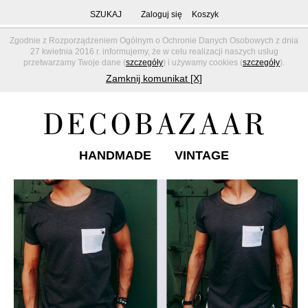
SZUKAJ
Zaloguj się
Koszyk
Zgodnie z Rozporządzeniem Ogólnym o Ochronie Danych Osobowych z dnia
27 kwietnia 2016 r. informujemy, że w celu realizacji naszych usług
przetwarzamy Twoje dane (
szczegóły
) i używamy cookies (
szczegóły
).
Zamknij komunikat [X]
HANDMADE
VINTAGE