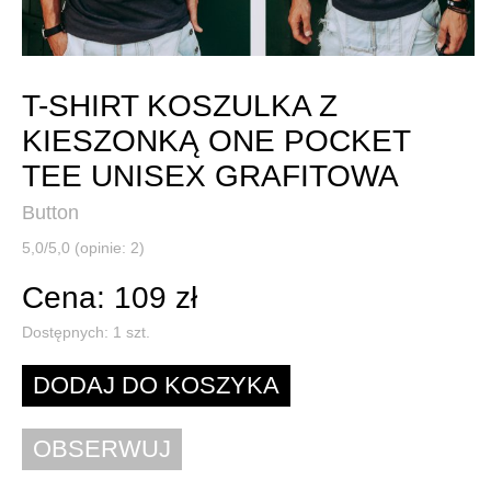
T-SHIRT KOSZULKA Z
KIESZONKĄ ONE POCKET
TEE UNISEX GRAFITOWA
Button
5,0/5,0 (opinie: 2)
Cena: 109 zł
Dostępnych:
1
szt.