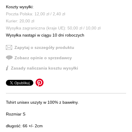
Koszty wysyłki:
Poczta Polska: 12,00 zł / 2,40 zł
Kurier: 20,00 zł
Wysyłka zagraniczna (kraje UE): 50,00 zł / 10,00 zł
Wysyłka nastąpi w ciągu 10 dni roboczych
Zapytaj o szczegóły produktu
Zobacz opinie o sprzedawcy
Zasady naliczania kosztu wysyłki
Tshirt unisex uszyty w 100% z bawełny.
Rozmiar S
długość: 66 +/- 2cm