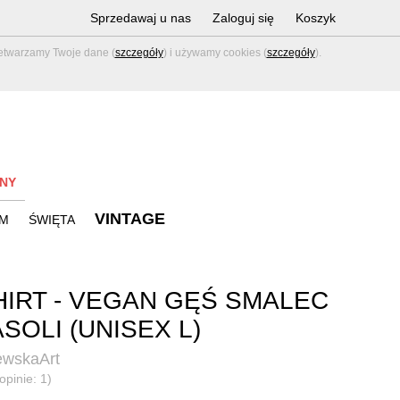
Sprzedawaj u nas
Zaloguj się
Koszyk
zetwarzamy Twoje dane (
szczegóły
) i używamy cookies (
szczegóły
).
NY
VINTAGE
M
ŚWIĘTA
HIRT - VEGAN GĘŚ SMALEC
ASOLI (UNISEX L)
ewskaArt
opinie: 1)