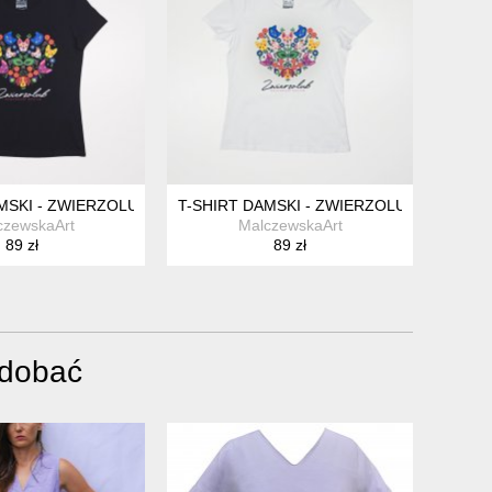
M
MSKI - ZWIERZOLUB - PIESKI KOTKI - WZÓR FOLKOWY - XXL
T-SHIRT DAMSKI - ZWIERZOLUB - PIESKI
czewskaArt
MalczewskaArt
89 zł
89 zł
odobać