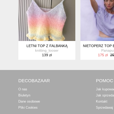
LETNI TOP Z FALBANKĄ
NIETOPERZ TOP B
knitting_looser
Panapu
139 zł
175 zł
25
DECOBAZAAR
POMOC
O nas
Jak kupowa
Biuletyn
Jak sprzed
Dane osobowe
Kontakt
Pliki Cookies
Sprzedawaj