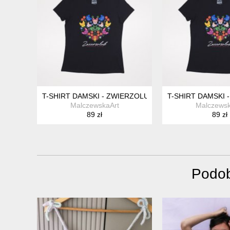
T-SHIRT DAMSKI - ZWIERZOLUB - PIESKI KOTKI - WZ
T-SHIRT DAMSKI 
MalczewskaArt
Malczewsk
89 zł
89 zł
Podob