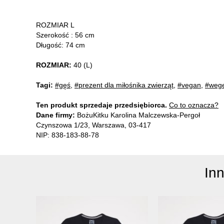
ROZMIAR L
Szerokość : 56 cm
Długość: 74 cm
ROZMIAR:
40 (L)
Tagi:
#gęś
,
#prezent dla miłośnika zwierząt
,
#vegan
,
#wege
Ten produkt sprzedaje przedsiębiorca.
Co to oznacza?
Dane firmy:
BożuKitku Karolina Malczewska-Pergoł
Czynszowa 1/23, Warszawa, 03-417
NIP: 838-183-88-78
In