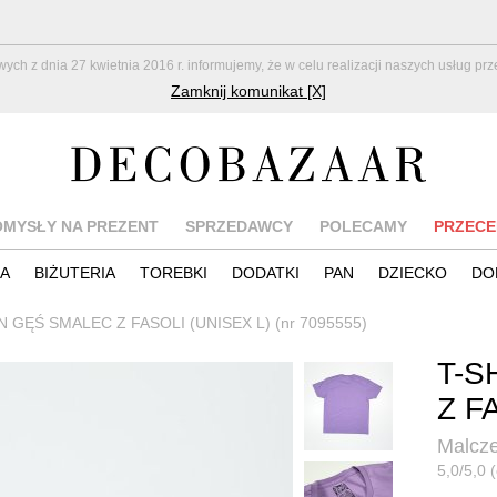
z dnia 27 kwietnia 2016 r. informujemy, że w celu realizacji naszych usług pr
Zamknij komunikat [X]
OMYSŁY NA PREZENT
SPRZEDAWCY
POLECAMY
PRZECE
IA
BIŻUTERIA
TOREBKI
DODATKI
PAN
DZIECKO
DO
AN GĘŚ SMALEC Z FASOLI (UNISEX L) (nr 7095555)
T-S
Z F
Malcz
5,0/5,0 (