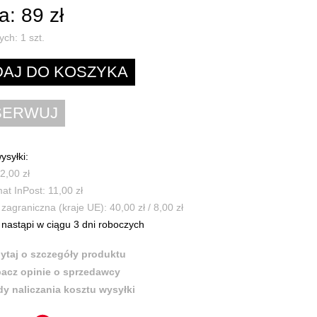
: 89 zł
ych:
1
szt.
ysyłki:
2,00 zł
t InPost: 11,00 zł
zagraniczna (kraje UE): 40,00 zł / 8,00 zł
nastąpi w ciągu 3 dni roboczych
ytaj o szczegóły produktu
acz opinie o sprzedawcy
y naliczania kosztu wysyłki