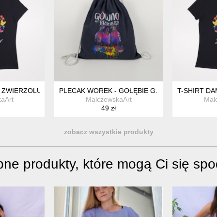
ÓR FOLKOWY - XL
- ZWIERZOLUB - PIESKI KOTKI - WZÓR FOLKOWY - S
PLECAK WOREK - GOŁĘBIE G...ALE Z BROKATE
T-SHIRT DA
aArt
MalczewskaArt
Mal
49 zł
zobacz wszystkie produkty
ne produkty, które mogą Ci się sp