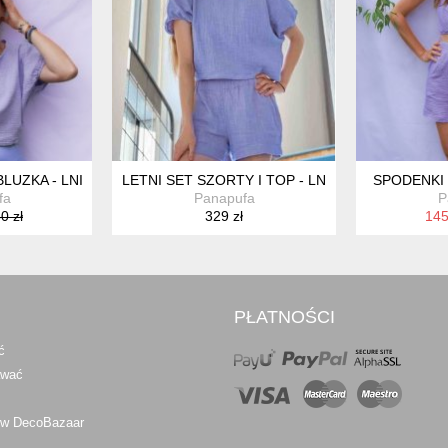
LUZKA - LNIANY MUSLIN
LETNI SET SZORTY I TOP - LNIANY MUSLIN
SPODENKI 
fa
Panapufa
P
0 zł
329 zł
145
PŁATNOŚCI
ć
awać
 w DecoBazaar