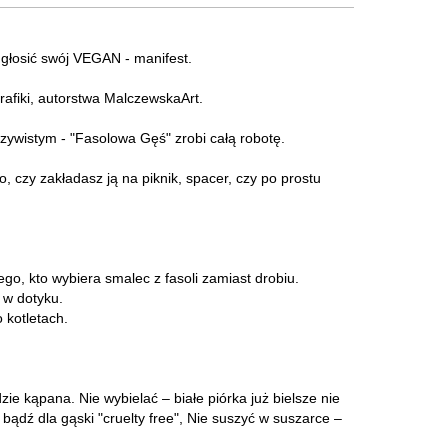
 głosić swój VEGAN - manifest.
afiki, autorstwa MalczewskaArt.
zywistym - "Fasolowa Gęś" zrobi całą robotę.
 czy zakładasz ją na piknik, spacer, czy po prostu
go, kto wybiera smalec z fasoli zamiast drobiu.
 w dotyku.
 kotletach.
ie kąpana. Nie wybielać – białe piórka już bielsze nie
bądź dla gąski "cruelty free", Nie suszyć w suszarce –