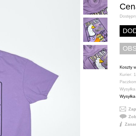
Cena
Dostępn
Koszty w
Kurier: 1
Paczkoma
Wysyłka 
Wysyłka 
Zap
Zob
Zasad