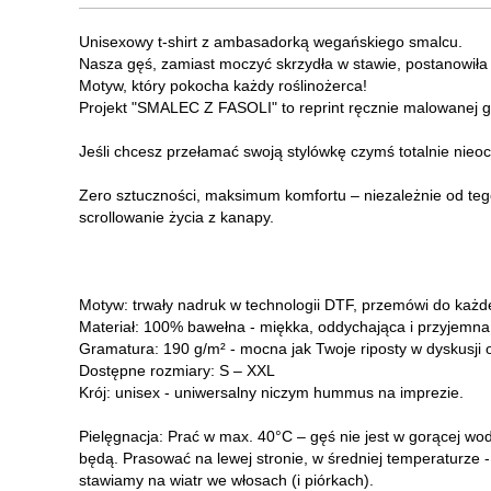
Unisexowy t-shirt z ambasadorką wegańskiego smalcu.
Nasza gęś, zamiast moczyć skrzydła w stawie, postanowiła
Motyw, który pokocha każdy roślinożerca!
Projekt "SMALEC Z FASOLI" to reprint ręcznie malowanej gr
Jeśli chcesz przełamać swoją stylówkę czymś totalnie nieoc
Zero sztuczności, maksimum komfortu – niezależnie od tego,
scrollowanie życia z kanapy.
Motyw: trwały nadruk w technologii DTF, przemówi do każde
Materiał: 100% bawełna - miękka, oddychająca i przyjemna
Gramatura: 190 g/m² - mocna jak Twoje riposty w dyskusji o
Dostępne rozmiary: S – XXL
Krój: unisex - uniwersalny niczym hummus na imprezie.
Pielęgnacja: Prać w max. 40°C – gęś nie jest w gorącej wodz
będą. Prasować na lewej stronie, w średniej temperaturze - 
stawiamy na wiatr we włosach (i piórkach).