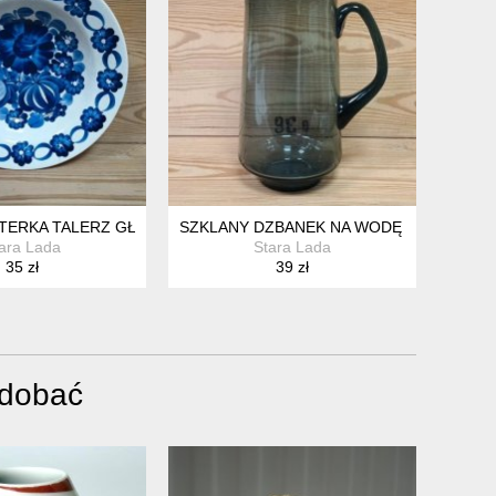
RZYCH VINTAGE
ATERKA TALERZ GŁĘBOKI WŁOCŁAWEK PRL VINTAGE
SZKLANY DZBANEK NA WODĘ SOK VINTA
ara Lada
Stara Lada
35 zł
39 zł
odobać