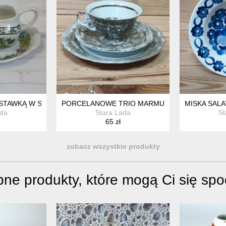
STAWKĄ W STYLU ANGIELSKIEJ PORCELANY VINTAGE
PORCELANOWE TRIO MARMUREK ZŁOTO WAŁB
MISKA SAL
ada
Stara Lada
St
65 zł
zobacz wszystkie produkty
ne produkty, które mogą Ci się sp