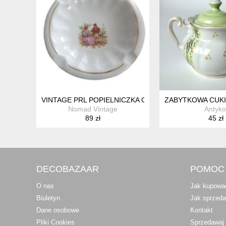
VINTAGE PRL POPIELNICZKA CHODZIEŻ "MIŁOŚĆ WI
ZABYTKOWA CUKI
Nomad Vintage
Antyko
89 zł
45 zł
DECOBAZAAR
POMOC
O nas
Jak kupowa
Biuletyn
Jak sprzed
Dane osobowe
Kontakt
Pliki Cookies
Sprzedawaj