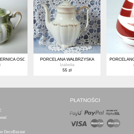
EDEŃSKA" PRL PORCELANA
ERNICA OSCAR SCHLEGELMILCH NIEMCY 1925 ART DECO RĘCZ
PORCELANA WAŁBRZYSKA
PORCELANO
i
Izabelia
55 zł
PŁATNOŚCI
ć
awać
 w DecoBazaar