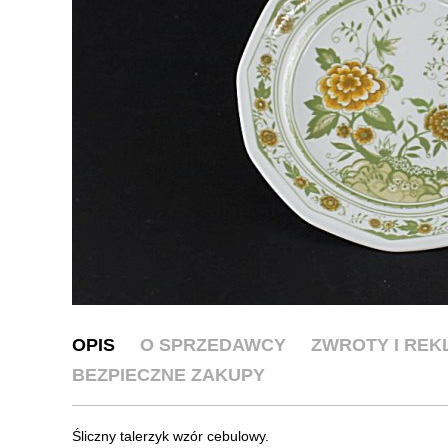
OPIS
O SPRZEDAWCY
ZWROTY I RE
BEZPIECZNE ZAKUPY
Śliczny talerzyk wzór cebulowy.