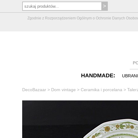
Zgodnie z Rozporządzeniem Ogólnym o Ochronie Danych Osobowych 
P
HANDMADE:
UBRAN
DecoBazaar
>
Dom vintage
>
Ceramika i porcelana
>
Taler