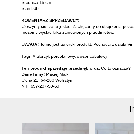
Średnica 15 cm
Stan bdb
KOMENTARZ SPRZEDAWCY:
Cieszymy się, że tu jesteś. Zachęcamy do obejrzenia pozo
możemy wysłać kilka zamówionych przedmiotów.
UWAGA:
To nie jest autorski produkt. Pochodzi z działu V
Tagi:
#talerzyk porcelanowy
,
#wzór cebulowy
Ten produkt sprzedaje przedsiębiorca.
Co to oznacza?
Dane firmy:
Maciej Maik
Cicha 21, 64-200 Wolsztyn
NIP: 697-207-50-69
I