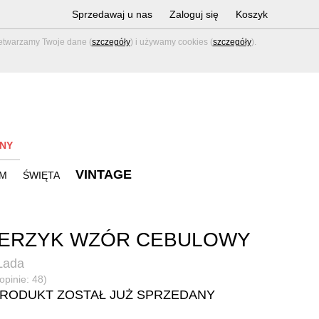
Sprzedawaj u nas
Zaloguj się
Koszyk
zetwarzamy Twoje dane (
szczegóły
) i używamy cookies (
szczegóły
).
NY
VINTAGE
M
ŚWIĘTA
LERZYK WZÓR CEBULOWY
Lada
opinie: 48)
PRODUKT ZOSTAŁ JUŻ SPRZEDANY