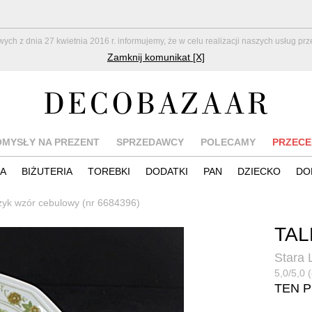
z dnia 27 kwietnia 2016 r. informujemy, że w celu realizacji naszych usług pr
Zamknij komunikat [X]
OMYSŁY NA PREZENT
SPRZEDAWCY
POLECAMY
PRZECE
IA
BIŻUTERIA
TOREBKI
DODATKI
PAN
DZIECKO
DO
zyk wzór cebulowy (nr 6684396)
TA
Stara 
5,0/5,0 (
TEN 