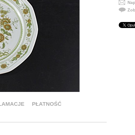
Nap
Zob
KLAMACJE
PŁATNOŚĆ