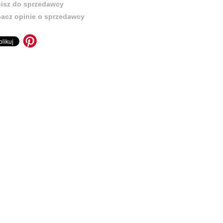
isz do sprzedawcy
acz opinie o sprzedawcy