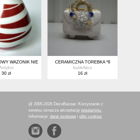
NIE MALOWANA
WY WAZONIK NIEMCY UNTERWEISSBACH RZADKI WZÓR LATA 60/
CERAMICZNA TOREBKA *8
Antykoi
butikAtico
30 zł
16 zł
@ 2005-2026 DecoBazaar. Korzystanie z
serwisu oznacza akceptację
regulaminu.
Informacje:
dane osobowe
i
pliki cookies