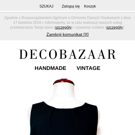
SZUKAJ
Zaloguj się
Koszyk
Zgodnie z Rozporządzeniem Ogólnym o Ochronie Danych Osobowych z dnia
27 kwietnia 2016 r. informujemy, że w celu realizacji naszych usług
przetwarzamy Twoje dane (
szczegóły
) i używamy cookies (
szczegóły
).
Zamknij komunikat [X]
HANDMADE
VINTAGE