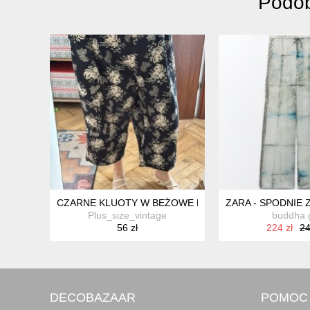
Podob
CZARNE KLUOTY W BEŻOWE KWIATY JUNONA 7XL SZER
ZARA - SPODNIE 
Plus_size_vintage
buddha g
56 zł
224 zł
24
DECOBAZAAR
POMOC