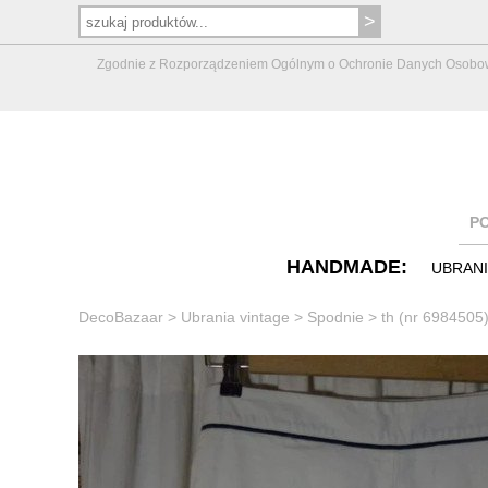
Zgodnie z Rozporządzeniem Ogólnym o Ochronie Danych Osobowych 
P
HANDMADE:
UBRAN
DecoBazaar
>
Ubrania vintage
>
Spodnie
>
th (nr 6984505