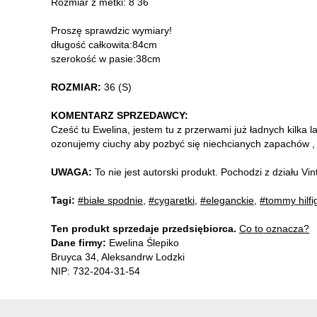
Rozmiar z metki: 8 36
Proszę sprawdzic wymiary!
długość całkowita:84cm
szerokość w pasie:38cm
ROZMIAR:
36 (S)
KOMENTARZ SPRZEDAWCY:
Cześć tu Ewelina, jestem tu z przerwami już ładnych kilka l
ozonujemy ciuchy aby pozbyć się niechcianych zapachów , b
UWAGA:
To nie jest autorski produkt. Pochodzi z działu V
Tagi:
#białe spodnie
,
#cygaretki
,
#eleganckie
,
#tommy hilfi
Ten produkt sprzedaje przedsiębiorca.
Co to oznacza?
Dane firmy:
Ewelina Ślepiko
Bruyca 34, Aleksandrw Lodzki
NIP: 732-204-31-54