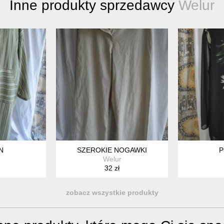
Inne produkty sprzedawcy
Welur
N
SZEROKIE NOGAWKI
P
Welur
32 zł
zobacz wszystkie produkty