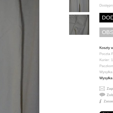
Dostępn
Koszty w
Poczta P
Kurier: 1
Paczkoma
Wysyłka 
Wysyłka 
Zap
Zob
Zasad