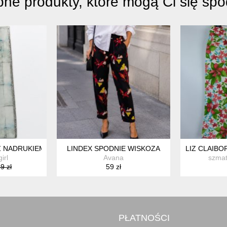
ne produkty, które mogą Ci się sp
OKIE NOGAWKI PLUS SIZE 7XL / 54 / 26
Z NADRUKIEM I CEKINAMI - XS
LINDEX SPODNIE WISKOZA
LIZ CLAIBO
irl
Avana
szmat
9 zł
59 zł
PŁATNOŚCI