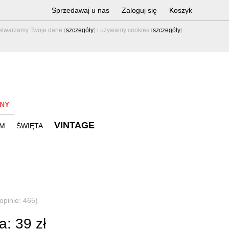
Sprzedawaj u nas
Zaloguj się
Koszyk
zetwarzamy Twoje dane (
szczegóły
) i używamy cookies (
szczegóły
).
NY
VINTAGE
M
ŚWIĘTA
(opinie: 465)
: 39 zł