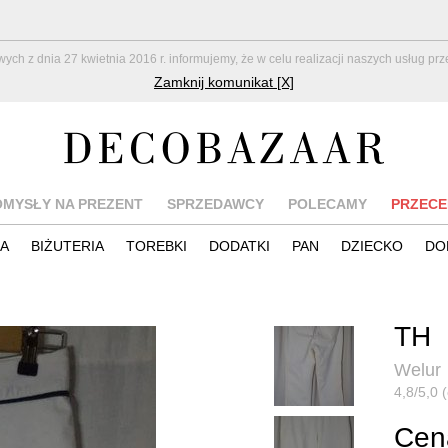
z dnia 27 kwietnia 2016 r. informujemy, że w celu realizacji naszych usług pr
Zamknij komunikat [X]
OMYSŁY NA PREZENT
SPRZEDAWCY
POLECAMY
PRZECE
IA
BIŻUTERIA
TOREBKI
DODATKI
PAN
DZIECKO
DO
)
TH
Welur
4,8/5,0 
Cena