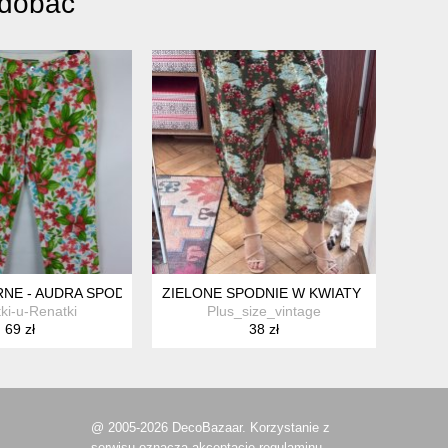
odobać
RNE - AUDRA SPODENKI RYBACZKI W KWIATY 8 / 38 PETITE
ZIELONE SPODNIE W KWIATY BASIC EDITIO
ki-u-Renatki
Plus_size_vintage
69 zł
38 zł
@ 2005-2026 DecoBazaar. Korzystanie z
serwisu oznacza akceptację
regulaminu.