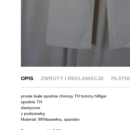
OPIS
ZWROTY I REKLAMACJE
PŁATN
proste białe spodnie chinosy TH tommy hilfiger
spodnie TH
elastyczne
z podszewką
Materiał: 98%bawełna, spandex