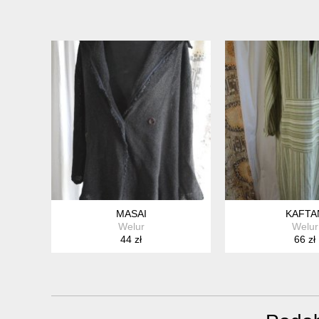
MASAI
KAFTA
Welur
Welur
44 zł
66 zł