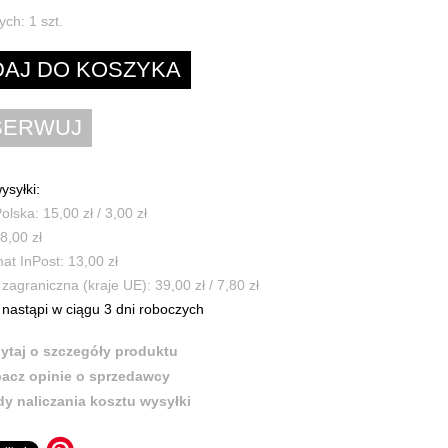
ych:
1
szt.
ysyłki:
olska: 15,00 zł / 3,00 zł
8,00 zł
t InPost: 13,00 zł
zagraniczna (kraje UE): 39,00 zł / 7,80 zł
nastąpi w ciągu 3 dni roboczych
ytaj o szczegóły produktu
acz opinie o sprzedawcy
y naliczania kosztu wysyłki