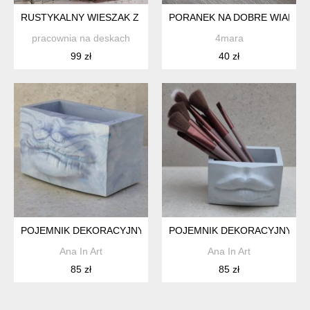
RUSTYKALNY WIESZAK Z TURKUSOWYM DOMKIEM
PORANEK NA DOBRE WIADOM
pracownia na deskach
4mara
99 zł
40 zł
POJEMNIK DEKORACYJNY USTA - NIEBIESKI MARMUR
POJEMNIK DEKORACYJNY UST
Ana In Art
Ana In Art
85 zł
85 zł