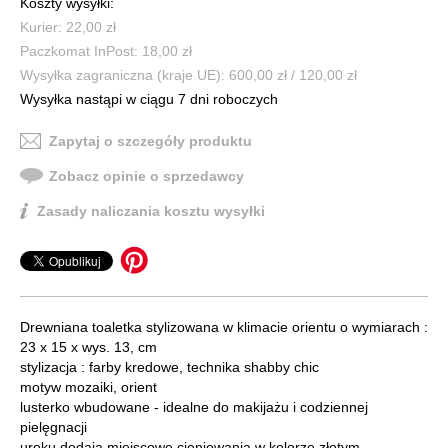
Koszty wysyłki:
Kurier: 22,00 zł
Paczkomat InPost: 18,00 zł
Wysyłka zagraniczna (kraje UE): 600,00 zł / 120,00 zł
Wysyłka nastąpi w ciągu 7 dni roboczych
Zapytaj o szczegóły produktu
Zobacz opinie o sprzedawcy
Zasady naliczania kosztu wysyłki
Drewniana toaletka stylizowana w klimacie orientu o wymiarach :
23 x 15 x wys. 13, cm
stylizacja : farby kredowe, technika shabby chic
motyw mozaiki, orient
lusterko wbudowane - idealne do makijażu i codziennej
pielęgnacji
uroku dodają miejscowe cieniowania w kolorze złotym