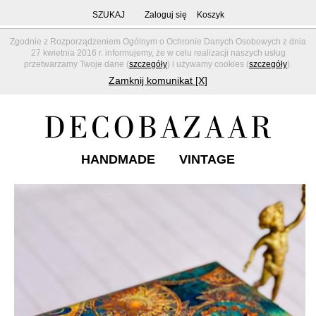
SZUKAJ
Zaloguj się
Koszyk
Zgodnie z Rozporządzeniem Ogólnym o Ochronie Danych Osobowych z dnia
27 kwietnia 2016 r. informujemy, że w celu realizacji naszych usług
przetwarzamy Twoje dane (
szczegóły
) i używamy cookies (
szczegóły
).
Zamknij komunikat [X]
HANDMADE
VINTAGE