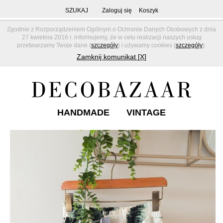
SZUKAJ
Zaloguj się
Koszyk
Zgodnie z Rozporządzeniem Ogólnym o Ochronie Danych Osobowych z dnia
27 kwietnia 2016 r. informujemy, że w celu realizacji naszych usług
przetwarzamy Twoje dane (
szczegóły
) i używamy cookies (
szczegóły
).
Zamknij komunikat [X]
HANDMADE
VINTAGE