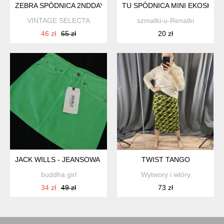
ZEBRA SPÓDNICA 2NDDAY LEŚNA ZIELEŃ
TU SPÓDNICA MINI EKOSKÓRA 
VINTAGE SELECTA
szmatki-u-Renatki
46 zł
65 zł
20 zł
JACK WILLS - JEANSOWA MINI SPÓDNICA - 36
TWIST TANGO
buddha girl
Wytwory i wtóry
34 zł
49 zł
73 zł