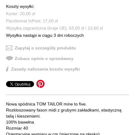
Koszty wysyłki:
Kurier: 20,00 zł
Paczkomat InPost: 17,00 zł
Wysyłka zagraniczna (kraje UE): 63,00 zł / 12,60 zł
Wysyłka nastąpi w ciągu 3 dni roboczych
Zapytaj o szczegóły produktu
Zobacz opinie o sprzedawcy
Zasady naliczania kosztu wysyłki
Nowa spódnica TOM TAILOR mine to five.
Rozkloszowany fason midi z grubymi zakładkami, elastyczną
talią i kieszeniami.
100% bawełna
Rozmiar 40
Orientacyjne wymiary w cm (mierzone na płasko)