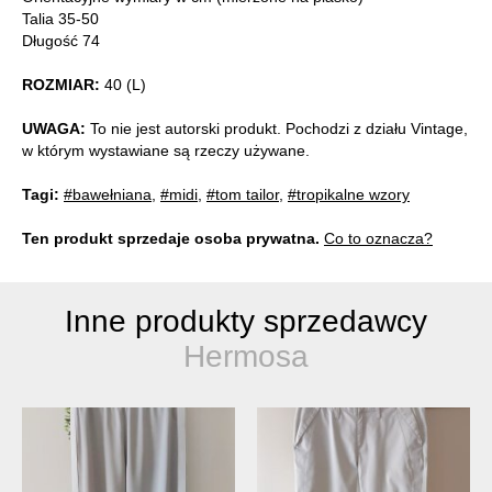
Talia 35-50
Długość 74
ROZMIAR:
40 (L)
UWAGA:
To nie jest autorski produkt. Pochodzi z działu Vintage,
w którym wystawiane są rzeczy używane.
Tagi:
#bawełniana
,
#midi
,
#tom tailor
,
#tropikalne wzory
Ten produkt sprzedaje osoba prywatna.
Co to oznacza?
Inne produkty sprzedawcy
Hermosa