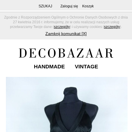
SZUKAJ
Zaloguj się
Koszyk
Zgodnie z Rozporządzeniem Ogólnym o Ochronie Danych Osobowych z dnia
27 kwietnia 2016 r. informujemy, że w celu realizacji naszych usług
przetwarzamy Twoje dane (
szczegóły
) i używamy cookies (
szczegóły
).
Zamknij komunikat [X]
HANDMADE
VINTAGE