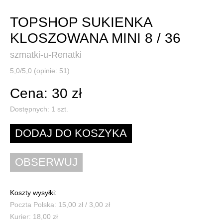
TOPSHOP SUKIENKA
KLOSZOWANA MINI 8 / 36
szmatki-u-Renatki
5,0/5,0 (opinie: 51)
Cena: 30 zł
Dostępnych:
1
szt.
Koszty wysyłki:
Poczta Polska: 15,00 zł / 3,00 zł
Kurier: 18,00 zł