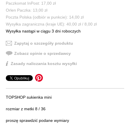
Paczkomat InPost: 17,00 zł
Orlen Paczka: 13,00 zł
Poczta Polska (odbiór w punkcie): 14,00 zł
Wysyłka zagraniczna (kraje UE): 40,00 zł / 8,00 zł
Wysyłka nastąpi w ciągu 3 dni roboczych
Zapytaj o szczegóły produktu
Zobacz opinie o sprzedawcy
Zasady naliczania kosztu wysyłki
TOPSHOP sukienka mini
rozmiar z metki 8 / 36
proszę sprawdzić podane wymiary