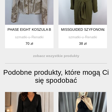
PHASE EIGHT KOSZULA BLUZKA Z SIATECZKI Z APLIKACJAMI 1
MISSGUIDED SZYFONOWA DŁU
szmatki-u-Renatki
szmatki-u-Renatki
70 zł
38 zł
zobacz wszystkie produkty
Podobne produkty, które mogą Ci
się spodobać