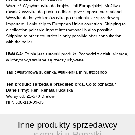
Ważne ! Wysyłam tylko do krajów Unii Europejskiej. Możliwa
również wysyłka do punktu odbioru przez Inpost International.
Wysyłka do innych krajów tylko po ustaleniu ze sprzedawcą .
Important! I only ship to European Union countries. Shipping to
a collection point via Inpost International is also possible.
Shipping to other countries is only possible after consultation
with the seller.
UWAGA:
To nie jest autorski produkt. Pochodzi z działu Vintage,
w którym wystawiane są rzeczy używane.
Tagi:
#satynowa sukienka
,
#sukienka mini
,
#topshop
Ten produkt sprzedaje przedsiębiorca.
Co to oznacza?
Dane firmy:
Reni Renata Pukalska
Worsy 69, 21-570 Drelów
NIP: 538-118-99-93
Inne produkty sprzedawcy
szmatki-u-Renatki