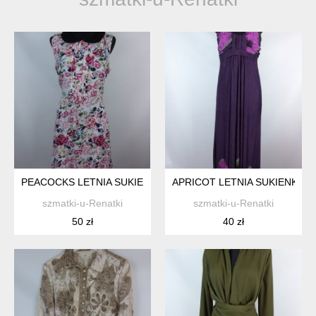
PEACOCKS LETNIA SUKIENKA W KWIATY 14 / 40 Z METKĄ
APRICOT LETNIA SUKIENKA MA
szmatki-u-Renatki
szmatki-u-Renatki
50 zł
40 zł