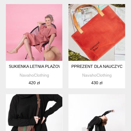
SUKIENKA LETNIA PLAŻOWA 100% LEN , ZMIĘKCZANY, MIĘKKI 
PPREZENT DLA NAUCZYCIELA
NavahoClothing
NavahoClothing
420 zł
430 zł