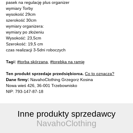
pasek na regulację plus organizer
wymiary Torby
wysokość 29cm
szerokość 30cm
wymiary organizera:
wymiary po złożeniu
Wysokość: 23,5cm
Szerokość: 19,5 cm
czas realizacji 3-5dni roboczych
Tagi:
#torba skórzana
,
#torebka na ramię
Ten produkt sprzedaje przedsiębiorca.
Co to oznacza?
Dane firmy:
NavahoClothing Grzegorz Kosina
Nowa wieś 426, 36-001 Trzebownisko
NIP: 793-147-87-18
Inne produkty sprzedawcy
NavahoClothing