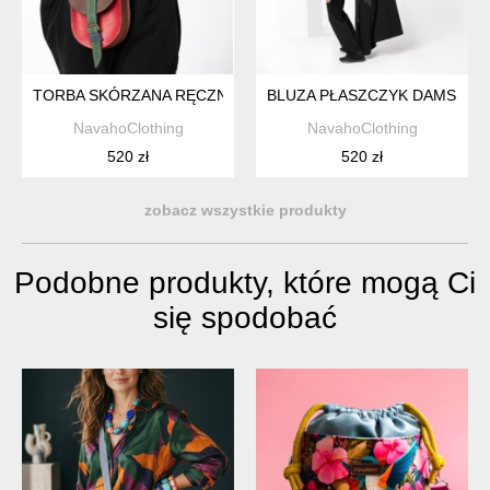
TORBA SKÓRZANA RĘCZNIE ROBIONA KOLOROWA
BLUZA PŁASZCZYK DAMSKI Z
NavahoClothing
NavahoClothing
520 zł
520 zł
zobacz wszystkie produkty
Podobne produkty, które mogą Ci
się spodobać