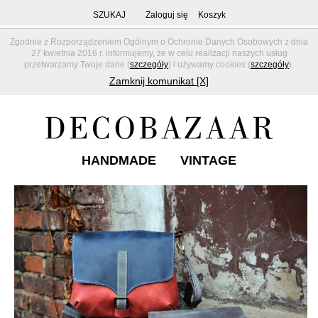
SZUKAJ
Zaloguj się
Koszyk
Zgodnie z Rozporządzeniem Ogólnym o Ochronie Danych Osobowych z dnia
27 kwietnia 2016 r. informujemy, że w celu realizacji naszych usług
przetwarzamy Twoje dane (
szczegóły
) i używamy cookies (
szczegóły
).
Zamknij komunikat [X]
HANDMADE
VINTAGE