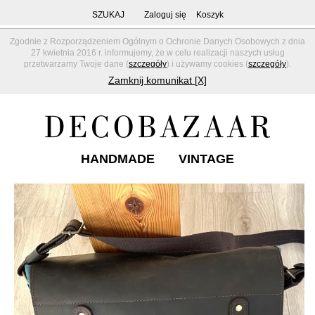
SZUKAJ
Zaloguj się
Koszyk
Zgodnie z Rozporządzeniem Ogólnym o Ochronie Danych Osobowych z dnia
27 kwietnia 2016 r. informujemy, że w celu realizacji naszych usług
przetwarzamy Twoje dane (
szczegóły
) i używamy cookies (
szczegóły
).
Zamknij komunikat [X]
HANDMADE
VINTAGE