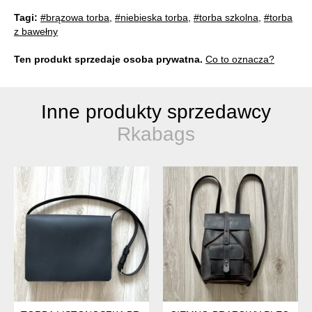
Tagi:
#brązowa torba
,
#niebieska torba
,
#torba szkolna
,
#torba
z bawełny
Ten produkt sprzedaje osoba prywatna.
Co to oznacza?
Inne produkty sprzedawcy
Rkabags