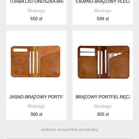
TORBA LISTONOSZKA BRĄZOWA ZE SKÓRY CRAZY HORSE VI
CIEMNO-BRĄZOWY PLECAK VI
Rkabags
Rkabags
550 zł
599 zł
JASNO-BRĄZOWY PORTFEL USZYTY RĘCZNIE ZE SKÓRY
BRĄZOWY PORTFEL RĘCZNIE
Rkabags
Rkabags
300 zł
300 zł
zobacz wszystkie produkty