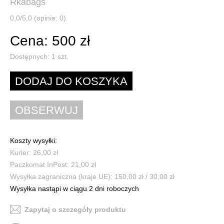
Rkabags
0,0/5,0 (opinie: 0)
Cena: 500 zł
Dostępnych:
1
szt.
Koszty wysyłki:
Kurier: 26,00 zł
Paczkomat InPost: 21,00 zł
Wysyłka zagraniczna (kraje UE): 150,00 zł / 30,00 zł
Wysyłka nastąpi w ciągu 2 dni roboczych
Zapytaj o szczegóły produktu