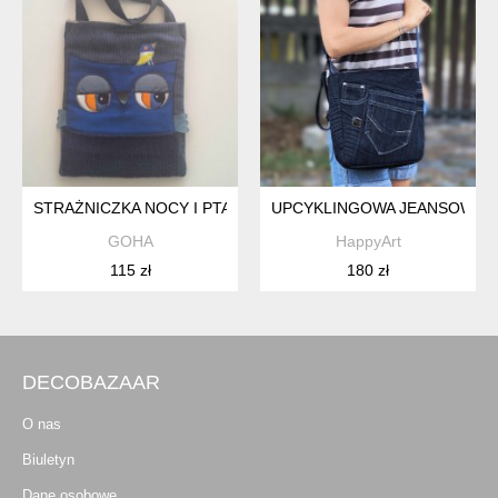
STRAŻNICZKA NOCY I PTASZEK Z PORANKA
UPCYKLINGOWA JEANSOWA L
GOHA
HappyArt
115 zł
180 zł
DECOBAZAAR
O nas
Biuletyn
Dane osobowe