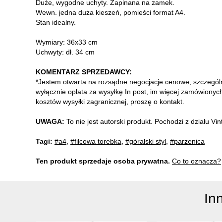
Duże, wygodne uchyty. Zapinana na zamek.
Wewn. jedna duża kieszeń, pomieści format A4.
Stan idealny.
Wymiary: 36x33 cm
Uchwyty: dł. 34 cm
KOMENTARZ SPRZEDAWCY:
*Jestem otwarta na rozsądne negocjacje cenowe, szczególni
wyłącznie opłata za wysyłkę In post, im więcej zamówionych
kosztów wysyłki zagranicznej, proszę o kontakt.
UWAGA:
To nie jest autorski produkt. Pochodzi z działu V
Tagi:
#a4
,
#filcowa torebka
,
#góralski styl
,
#parzenica
Ten produkt sprzedaje osoba prywatna.
Co to oznacza?
In