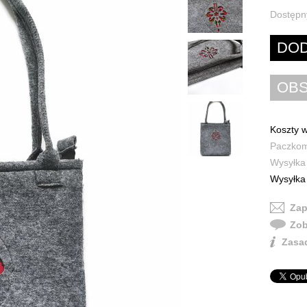
Dostępn
Koszty w
Paczkoma
Wysyłka 
Wysyłka 
Zap
Zob
Zasad