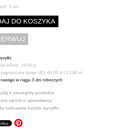
ych:
1
szt.
ysyłki:
t InPost: 19,00 zł
zagraniczna (kraje UE): 69,00 zł / 13,80 zł
nastąpi w ciągu 3 dni roboczych
ytaj o szczegóły produktu
acz opinie o sprzedawcy
y naliczania kosztu wysyłki