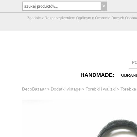
Zgodnie z Rozporządzeniem Ogólnym o Ochronie Danych Osobowych 
P
HANDMADE:
UBRAN
DecoBazaar
>
Dodatki vintage
>
Torebki i walizki
>
Torebka