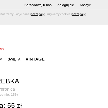
Sprzedawaj u nas
Zaloguj się
Koszyk
zetwarzamy Twoje dane (
szczegóły
) i używamy cookies (
szczegóły
).
NY
VINTAGE
M
ŚWIĘTA
REBKA
eronica
(opinie: 159)
: 55 zł