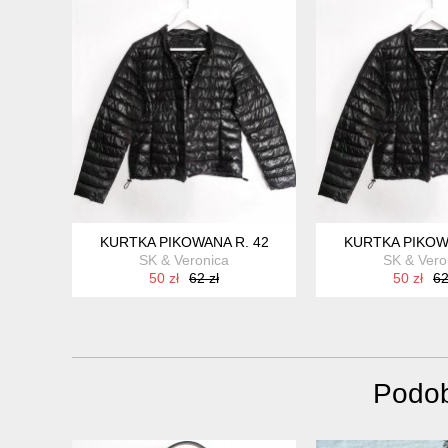
KURTKA PIKOWANA R. 42
KURTKA PIKOW
SK & Veronica
SK & Vero
50 zł
62 zł
50 zł
62
Podob