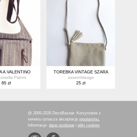
 A.VALENTINO
TOREBKA VINTAGE SZARA
iselle Patrini
assembleage
85 zł
25 zł
@ 2005-2026 DecoBazaar. Korzystanie z
serwisu oznacza akceptację
regulaminu.
Informacje:
dane osobowe
i
pliki cookies