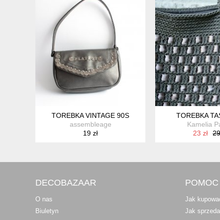
TOREBKA VINTAGE 90S
TOREBKA TA
assembleage
Kamelia Pa
19 zł
23 zł
29
DECOBAZAAR
POMOC
O nas
Jak kupowa
Biuletyn
Jak sprzed