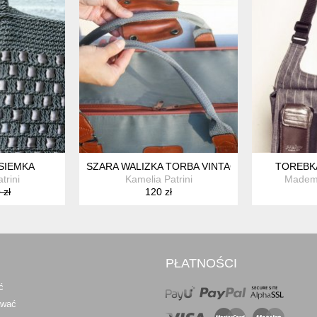
SIEMKA
SZARA WALIZKA TORBA VINTAGE
TOREBKA
trini
Kamelia Patrini
Mademo
 zł
120 zł
PŁATNOŚCI
ć
awać