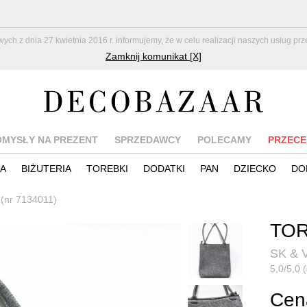
z dnia 27 kwietnia 2016 r. informujemy, że w celu realizacji naszych usług pr
Zamknij komunikat [X]
OMYSŁY NA PREZENT
SPRZEDAWCY
POLECAMY
PRZECE
IA
BIŻUTERIA
TOREBKI
DODATKI
PAN
DZIECKO
DO
 (nr 7134011)
TO
SK & V
5,0/5,0 
Cena