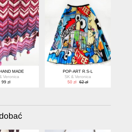
 HAND MADE
POP-ART R.S-L
& Veronica
SK & Veronica
99 zł
50 zł
62 zł
odobać