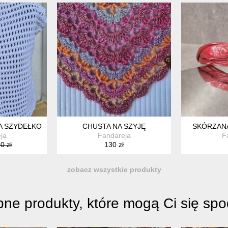
A SZYDEŁKOWA
CHUSTA NA SZYJĘ
SKÓRZAN
ja
Fandareja
F
0 zł
130 zł
zobacz wszystkie produkty
ne produkty, które mogą Ci się sp