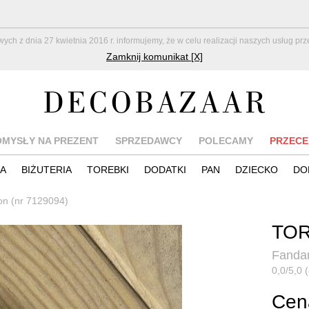
z dnia 27 kwietnia 2016 r. informujemy, że w celu realizacji naszych usług pr
Zamknij komunikat [X]
OMYSŁY NA PREZENT
SPRZEDAWCY
POLECAMY
PRZECE
IA
BIŻUTERIA
TOREBKI
DODATKI
PAN
DZIECKO
DO
on (nr 7129094)
TOR
Fandar
0,0/5,0 (
Cena