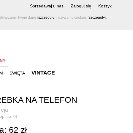
Sprzedawaj u nas
Zaloguj się
Koszyk
zetwarzamy Twoje dane (
szczegóły
) i używamy cookies (
szczegóły
).
NY
VINTAGE
M
ŚWIĘTA
EBKA NA TELEFON
eja
opinie: 0)
: 62 zł