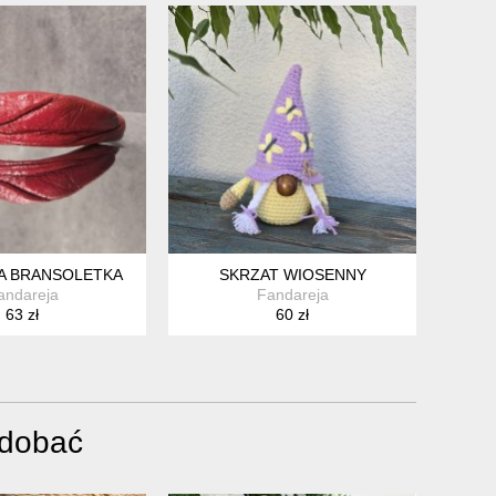
A BRANSOLETKA
SKRZAT WIOSENNY
andareja
Fandareja
63 zł
60 zł
odobać