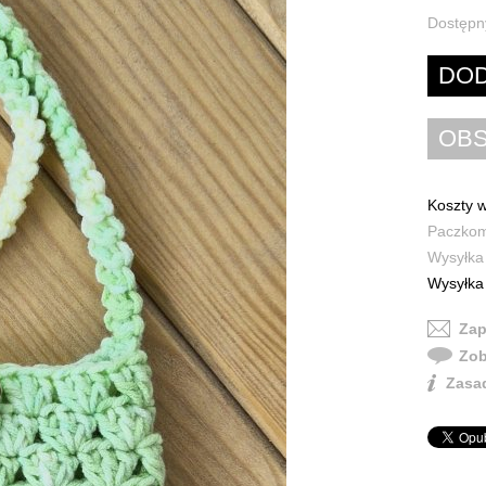
Dostępn
Koszty w
Paczkoma
Wysyłka 
Wysyłka 
Zap
Zob
Zasad