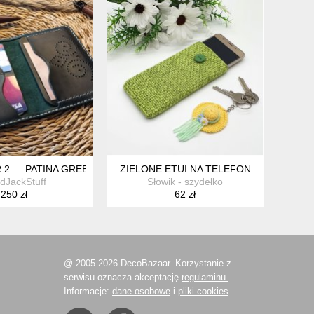
ĘKKIE I STYLOWE
WEJ WELUROWEJ SKÓRY – HANDMADE DOMILKOWYDOMEK, ETUI N
.2 — PATINA GREEN (WERSJA PERFOROWANA)
ZIELONE ETUI NA TELEFON
dJackStuff
Słowik - szydełko
250 zł
62 zł
@ 2005-2026 DecoBazaar. Korzystanie z
serwisu oznacza akceptację
regulaminu.
Informacje:
dane osobowe
i
pliki cookies