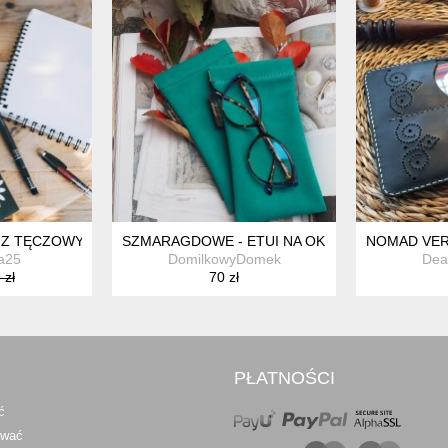
WEJ SKÓRY – HANDMADE DOMILKOWYDOMEK, ETUI NA KLIPS, MI
 Z TĘCZOWYM ZAMKIEM STOKROTKI HANDMADE OP03
SZMARAGDOWE - ETUI NA OKULARY Z ZAMSZO
NOMAD VER
a25
DomilkowyDomek
Dea
 zł
70 zł
PŁATNOŚCI
ć
awać