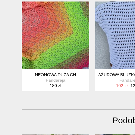
NEONOWA DUŻA CH
AŻUROWA BLUZK
Fandareja
Fandare
180 zł
102 zł
12
Podob