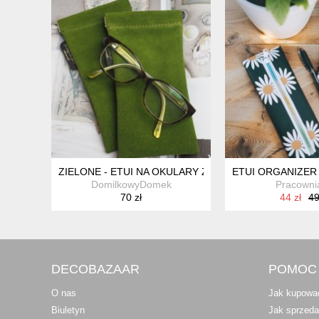
ZIELONE - ETUI NA OKULARY Z ZAMSZOWEJ WELURO
ETUI ORGANIZER
DomilkowyDomek
Pracowni
70 zł
44 zł
49
DECOBAZAAR
POMOC
O nas
Jak kupowa
Biuletyn
Jak sprzed