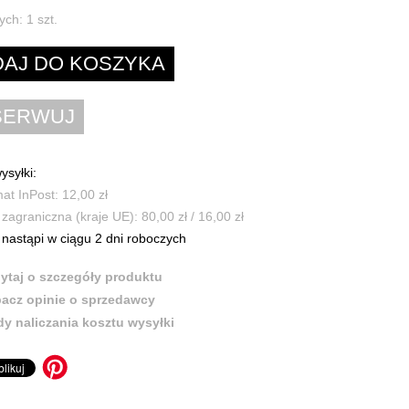
ych:
1
szt.
ysyłki:
t InPost: 12,00 zł
zagraniczna (kraje UE): 80,00 zł / 16,00 zł
nastąpi w ciągu 2 dni roboczych
ytaj o szczegóły produktu
acz opinie o sprzedawcy
y naliczania kosztu wysyłki