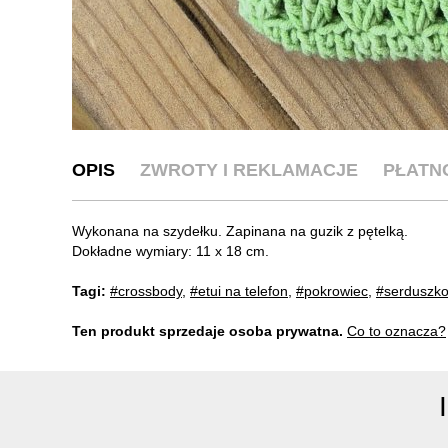
OPIS
ZWROTY I REKLAMACJE
PŁATN
Wykonana na szydełku. Zapinana na guzik z pętelką.
Dokładne wymiary: 11 x 18 cm.
Tagi:
#crossbody
,
#etui na telefon
,
#pokrowiec
,
#serduszk
Ten produkt sprzedaje osoba prywatna.
Co to oznacza?