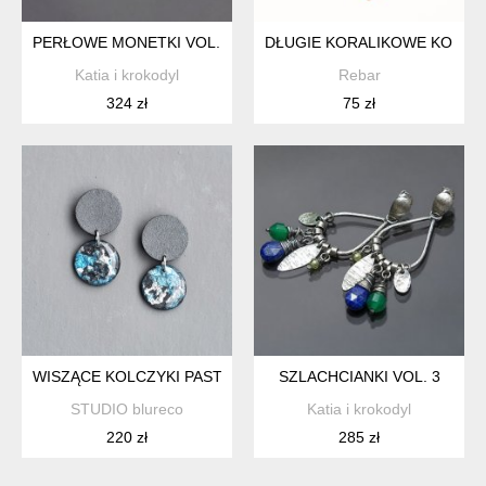
PERŁOWE MONETKI VOL. 5 /PEACOCK / - KOLCZYKI
DŁUGIE KORALIKOWE KOLCZ
Katia i krokodyl
Rebar
324 zł
75 zł
WISZĄCE KOLCZYKI PASTYLKI, AUTORSKA TECHNIKA, KOLE
SZLACHCIANKI VOL. 3
STUDIO blureco
Katia i krokodyl
220 zł
285 zł