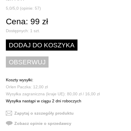
5,0/5,0 (opinie: 57)
Cena: 99 zł
Dostępnych:
1
szt.
Koszty wysyłki:
Orlen Paczka: 12,00 zł
Wysyłka zagraniczna (kraje UE): 80,00 zł / 16,00 zł
Wysyłka nastąpi w ciągu 2 dni roboczych
Zapytaj o szczegóły produktu
Zobacz opinie o sprzedawcy