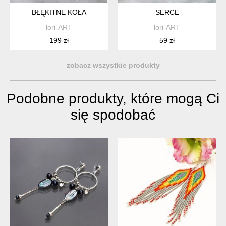
BŁĘKITNE KOŁA
SERCE
lori-ART
lori-ART
199 zł
59 zł
zobacz wszystkie produkty
Podobne produkty, które mogą Ci
się spodobać