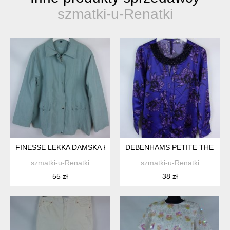
szmatki-u-Renatki
FINESSE LEKKA DAMSKA KURTKA / 24 - 52
DEBENHAMS PETITE THE COL
szmatki-u-Renatki
szmatki-u-Renatki
55 zł
38 zł