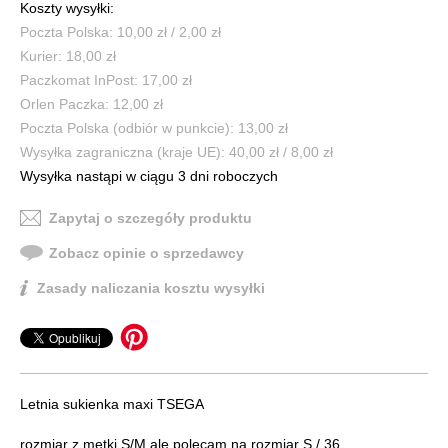
Koszty wysyłki:
Poczta Polska: 10,00 zł / 2,00 zł
Kurier: 18,00 zł
Paczkomat InPost: 17,00 zł
Orlen Paczka: 12,00 zł
Poczta Polska (odbiór w punkcie): 13,00 zł
Wysyłka zagraniczna (kraje UE): 40,00 zł / 8,00 zł
Wysyłka nastąpi w ciągu 3 dni roboczych
Zapytaj o szczegóły produktu
Zobacz opinie o sprzedawcy
Zasady naliczania kosztu wysyłki
Letnia sukienka maxi TSEGA
rozmiar z metki S/M ale polecam na rozmiar S / 36