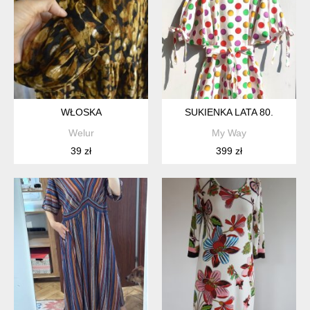
WŁOSKA
SUKIENKA LATA 80.
Welur
My Way
39 zł
399 zł