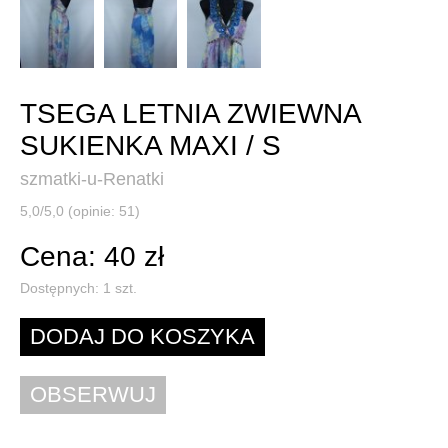
TSEGA LETNIA ZWIEWNA
SUKIENKA MAXI / S
szmatki-u-Renatki
5,0/5,0 (opinie: 51)
Cena: 40 zł
Dostępnych:
1
szt.