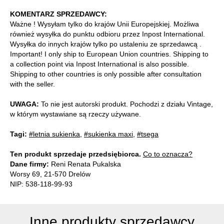
KOMENTARZ SPRZEDAWCY:
Ważne ! Wysyłam tylko do krajów Unii Europejskiej. Możliwa
również wysyłka do punktu odbioru przez Inpost International.
Wysyłka do innych krajów tylko po ustaleniu ze sprzedawcą .
Important! I only ship to European Union countries. Shipping to
a collection point via Inpost International is also possible.
Shipping to other countries is only possible after consultation
with the seller.
UWAGA:
To nie jest autorski produkt. Pochodzi z działu Vintage,
w którym wystawiane są rzeczy używane.
Tagi:
#letnia sukienka
,
#sukienka maxi
,
#tsega
Ten produkt sprzedaje przedsiębiorca.
Co to oznacza?
Dane firmy:
Reni Renata Pukalska
Worsy 69, 21-570 Drelów
NIP: 538-118-99-93
Inne produkty sprzedawcy