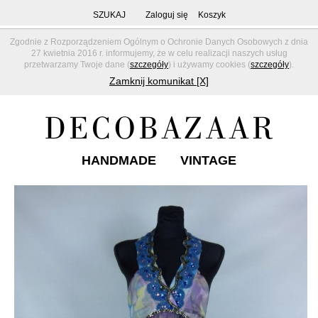
SZUKAJ
Zaloguj się
Koszyk
Zgodnie z Rozporządzeniem Ogólnym o Ochronie Danych Osobowych z dnia
27 kwietnia 2016 r. informujemy, że w celu realizacji naszych usług
przetwarzamy Twoje dane (
szczegóły
) i używamy cookies (
szczegóły
).
Zamknij komunikat [X]
HANDMADE
VINTAGE