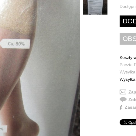
Dostępn
Koszty w
Poczta P
Wysyłka 
Wysyłka 
Zap
Zob
Zasad