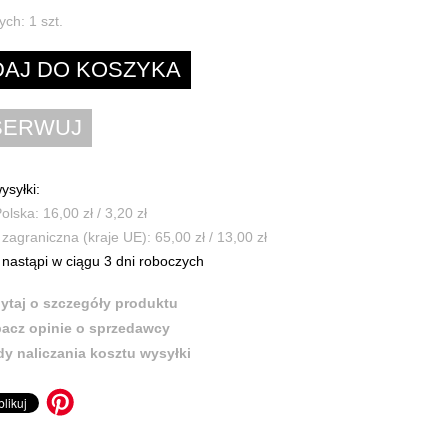
ych:
1
szt.
ysyłki:
olska: 16,00 zł / 3,20 zł
zagraniczna (kraje UE): 65,00 zł / 13,00 zł
nastąpi w ciągu 3 dni roboczych
ytaj o szczegóły produktu
acz opinie o sprzedawcy
y naliczania kosztu wysyłki