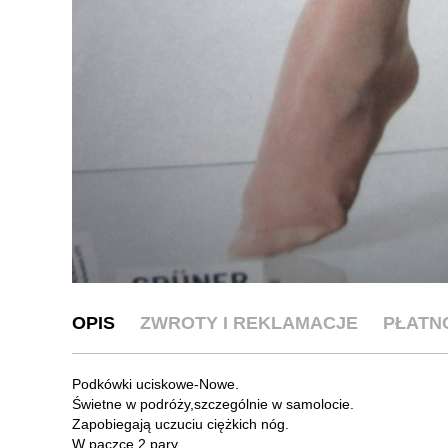
OPIS
ZWROTY I REKLAMACJE
PŁATN
Podkówki uciskowe-Nowe.
Świetne w podróży,szczególnie w samolocie.
Zapobiegają uczuciu ciężkich nóg.
W paczce 2 pary.