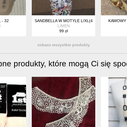
- 32
SANDBELLA W MOTYLE L/XL(40/42)
KAWOWY 
N
LIMEN
99 zł
zobacz wszystkie produkty
ne produkty, które mogą Ci się sp