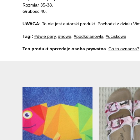
Rozmiar 35-38.
Grubość 40.
UWAGA:
To nie jest autorski produkt. Pochodzi z działu V
Tagi:
#dwie pary
,
#nowe
,
#podkolanówki
,
#uciskowe
Ten produkt sprzedaje osoba prywatna.
Co to oznacza?