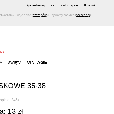
Sprzedawaj u nas
Zaloguj się
Koszyk
zetwarzamy Twoje dane (
szczegóły
) i używamy cookies (
szczegóły
).
NY
VINTAGE
M
ŚWIĘTA
SKOWE 35-38
N
(opinie: 245)
: 13 zł