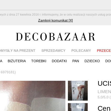
z dnia 27 kwietnia 2016 r. informujemy, że w celu realizacji naszych usług pr
Zamknij komunikat [X]
OMYSŁY NA PREZENT
SPRZEDAWCY
POLECAMY
PRZECE
IA
BIŻUTERIA
TOREBKI
DODATKI
PAN
DZIECKO
DO
r 6979181)
UCI
LIME
5,0/5,0 
Cena