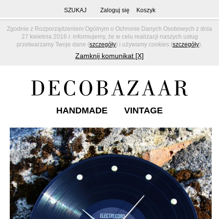
SZUKAJ
Zaloguj się
Koszyk
Zgodnie z Rozporządzeniem Ogólnym o Ochronie Danych Osobowych z dnia
27 kwietnia 2016 r. informujemy, że w celu realizacji naszych usług
przetwarzamy Twoje dane (
szczegóły
) i używamy cookies (
szczegóły
).
Zamknij komunikat [X]
HANDMADE
VINTAGE