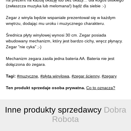
na prezent na każdą okazję lub bez okazji… dla kogoś bliskiego
(zwłaszcza muzyka lub melomana!) bądź dla siebie :-)
Zegar z winyla będzie wspaniale prezentował się w każdym
wnętrzu, dodając mu uroku i muzycznego charakteru.
Średnica płyty winylowej wynosi 30 cm. Zegar posiada
wbudowany mechanizm, który jest bardzo cichy, wręcz płynący.
Zegar "nie cyka" ;-)
Mechanizm zegara zasila jedna bateria AA. Bateria nie jest
dołączona do zegara.
Tagi:
#muzyczne
,
#płyta winylowa
,
#zegar ścienny
,
#zegary
Ten produkt sprzedaje osoba prywatna.
Co to oznacza?
Inne produkty sprzedawcy
Dobra
Robota