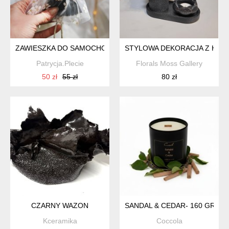
ZAWIESZKA DO SAMOCHODU ANIOŁEK - JEDŹ OSTROŻNIE - C
STYLOWA DEKORACJA Z HOR
Patrycja.Plecie
Florals Moss Gallery
50 zł
55 zł
80 zł
CZARNY WAZON
SANDAL & CEDAR- 160 GRAM
Kceramika
Coccola