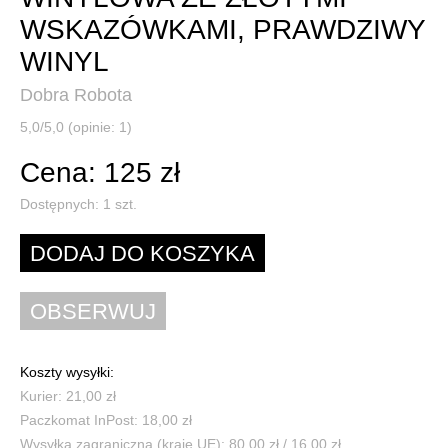
WSKAZÓWKAMI, PRAWDZIWY
WINYL
Dobra Robota
5,0/5,0 (opinie: 1)
Cena: 125 zł
Dostępnych:
1
szt.
Koszty wysyłki:
Kurier: 21,00 zł
Paczkomat InPost: 18,00 zł
Wysyłka zagraniczna (kraje UE): 80,00 zł / 16,00 zł