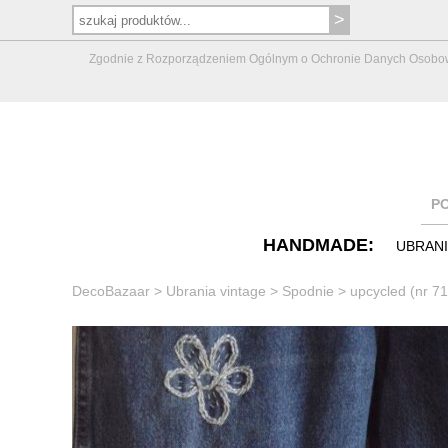
Zgodnie z Rozporządzeniem Ogólnym o Ochronie Danych Osobowych 
P
HANDMADE:
UBRAN
DecoBazaar
>
Ubrania vintage
>
Spodnie
>
upcycled (nr 7