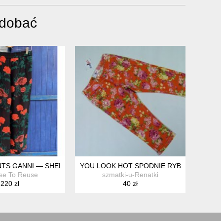
odobać
NTS GANNI — SHEER TROUSERS WITH MAIN CHARACTER ENERG
YOU LOOK HOT SPODNIE RYBACZKI SPODE
se To Reuse
szmatki-u-Renatki
220 zł
40 zł