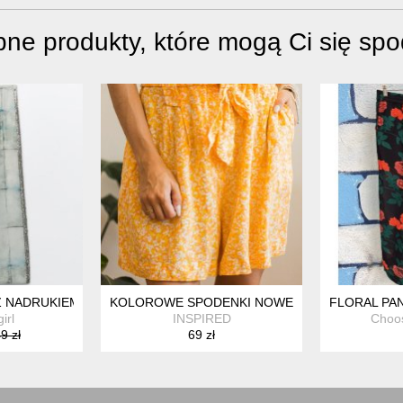
ne produkty, które mogą Ci się sp
Z NADRUKIEM I CEKINAMI - XS
KOLOROWE SPODENKI NOWE 42
FLORAL PA
irl
INSPIRED
Choo
9 zł
69 zł