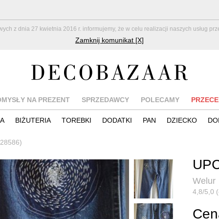
z dnia 27 kwietnia 2016 r. informujemy, że w celu realizacji naszych usług pr
Zamknij komunikat [X]
OMYSŁY NA PREZENT
SPRZEDAWCY
POLECAMY
PRZECE
IA
BIŻUTERIA
TOREBKI
DODATKI
PAN
DZIECKO
DO
128586)
UP
Welur
4,8/5,0 
Cena