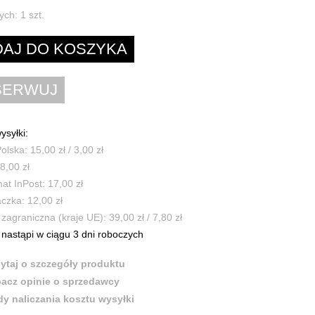
ych:
1
szt.
ysyłki:
olska: 15,00 zł / 3,00 zł
8,00 zł
t InPost: 17,00 zł
czka: 12,00 zł
zagraniczna (kraje UE): 39,00 zł / 7,80 zł
nastąpi w ciągu 3 dni roboczych
ytaj o szczegóły produktu
acz opinie o sprzedawcy
y naliczania kosztu wysyłki