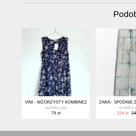
Podob
VINI - WZORZYSTY KOMBINEZON - 38
ZARA - SPODNIE 
buddha girl
buddha g
79 zł
224 zł
24