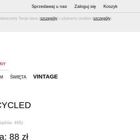
Sprzedawaj u nas
Zaloguj się
Koszyk
zetwarzamy Twoje dane (
szczegóły
) i używamy cookies (
szczegóły
).
NY
VINTAGE
M
ŚWIĘTA
CYCLED
(opinie: 465)
: 88 zł