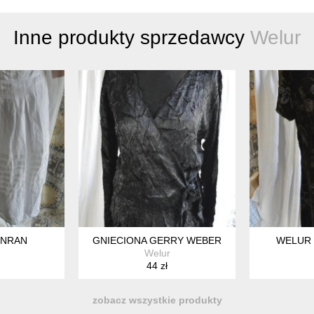
Inne produkty sprzedawcy
Welur
ONRAN
GNIECIONA GERRY WEBER
WELUR 
Welur
44 zł
zobacz wszystkie produkty