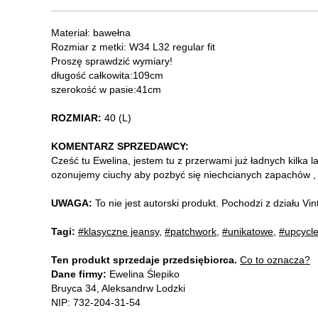
Materiał: bawełna
Rozmiar z metki: W34 L32 regular fit
Proszę sprawdzić wymiary!
długość całkowita:109cm
szerokość w pasie:41cm
ROZMIAR:
40 (L)
KOMENTARZ SPRZEDAWCY:
Cześć tu Ewelina, jestem tu z przerwami już ładnych kilka l
ozonujemy ciuchy aby pozbyć się niechcianych zapachów , b
UWAGA:
To nie jest autorski produkt. Pochodzi z działu V
Tagi:
#klasyczne jeansy
,
#patchwork
,
#unikatowe
,
#upcycl
Ten produkt sprzedaje przedsiębiorca.
Co to oznacza?
Dane firmy:
Ewelina Ślepiko
Bruyca 34, Aleksandrw Lodzki
NIP: 732-204-31-54