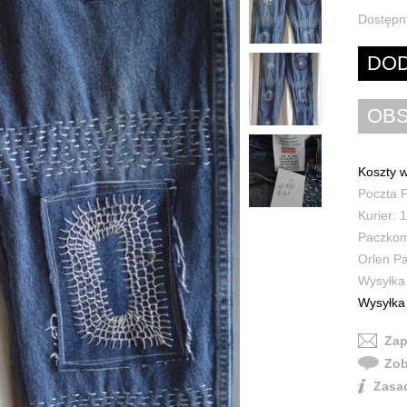
Dostępn
Koszty w
Poczta P
Kurier: 1
Paczkoma
Orlen Pa
Wysyłka 
Wysyłka 
Zap
Zob
Zasad