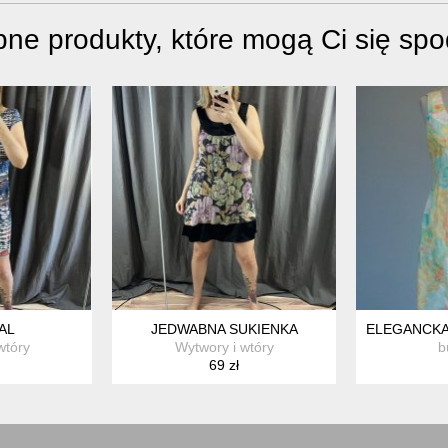
ne produkty, które mogą Ci się sp
 ROZMIAR
AL
JEDWABNA SUKIENKA
ELEGANCKA
wtóry
Wytwory i wtóry
b
69 zł