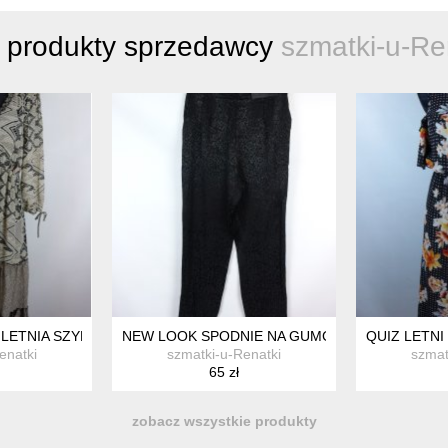
 produkty sprzedawcy
szmatki-u-Re
CJAMI 12 / 38
LETNIA SZYFONOWA SUKIENKA FALBANY 14 / 40
NEW LOOK SPODNIE NA GUMCE CHINOSY 12 / 4
QUIZ LETNI
enatki
szmatki-u-Renatki
szmat
65 zł
zobacz wszystkie produkty