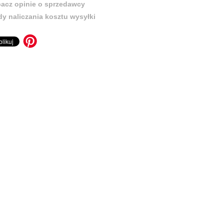
acz opinie o sprzedawcy
y naliczania kosztu wysyłki