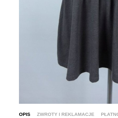
OPIS
ZWROTY I REKLAMACJE
PŁATN