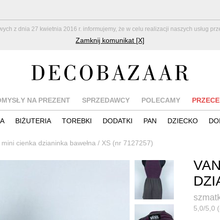
z dnia 27 kwietnia 2016 r. informujemy, że w celu realizacji naszych usług pr
Zamknij komunikat [X]
OMYSŁY NA PREZENT
SPRZEDAWCY
POLECAMY
PRZECE
IA
BIŻUTERIA
TOREBKI
DODATKI
PAN
DZIECKO
DO
mini cienka dzianinka bawełna / XS (nr 7127257)
VAN
DZI
szmatk
5,0/5,0 (