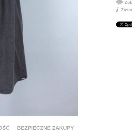
Zob
Zasad
OŚĆ
BEZPIECZNE ZAKUPY