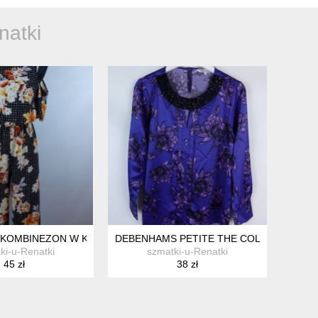
natki
0 Z METKĄ
 KOMBINEZON W KWIATY 10 / 36
DEBENHAMS PETITE THE COLLECTION SA
ki-u-Renatki
szmatki-u-Renatki
45 zł
38 zł