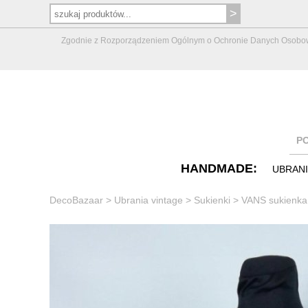
Zgodnie z Rozporządzeniem Ogólnym o Ochronie Danych Osobowych 
P
HANDMADE:
UBRAN
DecoBazaar
>
Ubrania vintage
>
Sukienki
>
VANS sukienka 