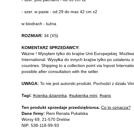
- szer. w pasie - od 29 do max 42 cm x2
w biodrach - luźna
ROZMIAR:
34 (XS)
KOMENTARZ SPRZEDAWCY:
Ważne ! Wysyłam tylko do krajów Unii Europejskiej. Możliw
International. Wysyłka do innych krajów tylko po ustaleniu 
countries. Shipping to a collection point via Inpost Internati
possible after consultation with the seller.
UWAGA:
To nie jest autorski produkt. Pochodzi z działu V
Tagi:
#cienka dzianinka
,
#sukienka mini
,
#vans
Ten produkt sprzedaje przedsiębiorca.
Co to oznacza?
Dane firmy:
Reni Renata Pukalska
Worsy 69, 21-570 Drelów
NIP: 538-118-99-93