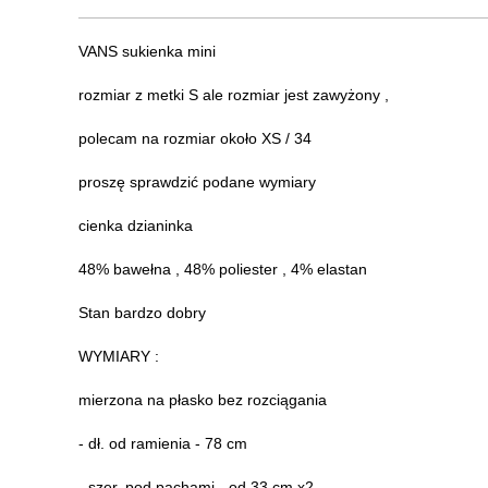
VANS sukienka mini
rozmiar z metki S ale rozmiar jest zawyżony ,
polecam na rozmiar około XS / 34
proszę sprawdzić podane wymiary
cienka dzianinka
48% bawełna , 48% poliester , 4% elastan
Stan bardzo dobry
WYMIARY :
mierzona na płasko bez rozciągania
- dł. od ramienia - 78 cm
- szer. pod pachami - od 33 cm x2