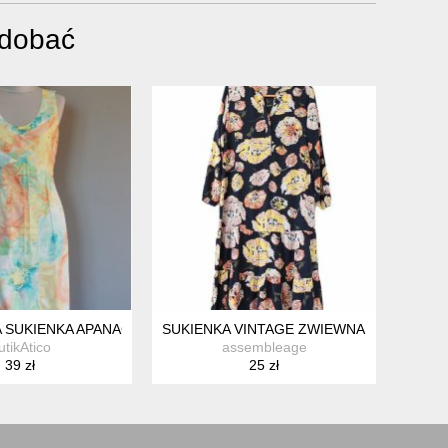
odobać
 SUKIENKA APANAGE *27
SUKIENKA VINTAGE ZWIEWNA Z DŁUGIM
utikAtico
assembleage
39 zł
25 zł