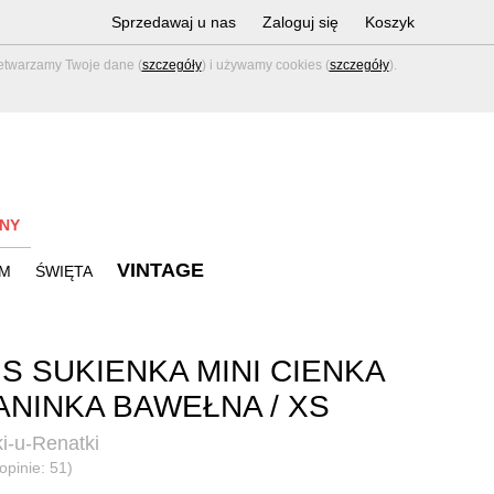
Sprzedawaj u nas
Zaloguj się
Koszyk
zetwarzamy Twoje dane (
szczegóły
) i używamy cookies (
szczegóły
).
NY
VINTAGE
M
ŚWIĘTA
S SUKIENKA MINI CIENKA
ANINKA BAWEŁNA / XS
i-u-Renatki
opinie: 51)