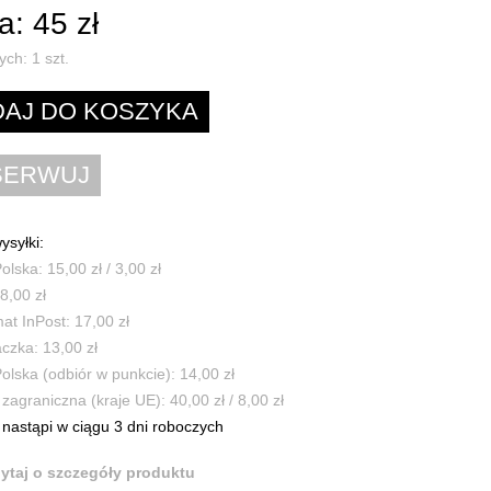
: 45 zł
ych:
1
szt.
ysyłki:
olska: 15,00 zł / 3,00 zł
8,00 zł
t InPost: 17,00 zł
czka: 13,00 zł
olska (odbiór w punkcie): 14,00 zł
zagraniczna (kraje UE): 40,00 zł / 8,00 zł
nastąpi w ciągu 3 dni roboczych
ytaj o szczegóły produktu