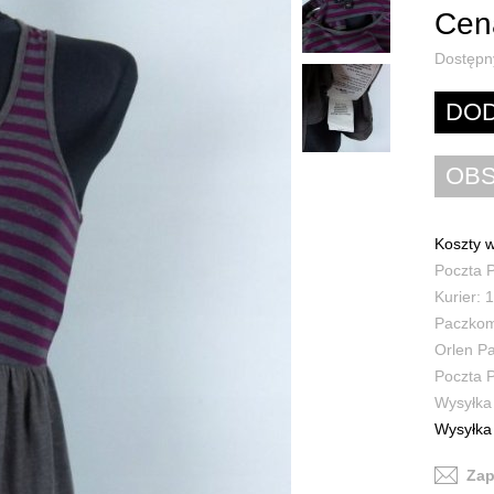
Cena
Dostępn
Koszty w
Poczta P
Kurier: 1
Paczkoma
Orlen Pa
Poczta P
Wysyłka 
Wysyłka 
Zap