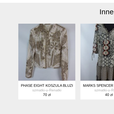
Inne
PHASE EIGHT KOSZULA BLUZKA Z SIATECZKI Z APLIKA
MARKS SPENCER 
szmatki-u-Renatki
szmatki-u-R
70 zł
40 zł