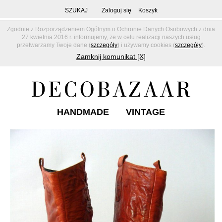
SZUKAJ
Zaloguj się
Koszyk
Zgodnie z Rozporządzeniem Ogólnym o Ochronie Danych Osobowych z dnia
27 kwietnia 2016 r. informujemy, że w celu realizacji naszych usług
przetwarzamy Twoje dane (
szczegóły
) i używamy cookies (
szczegóły
).
Zamknij komunikat [X]
HANDMADE
VINTAGE