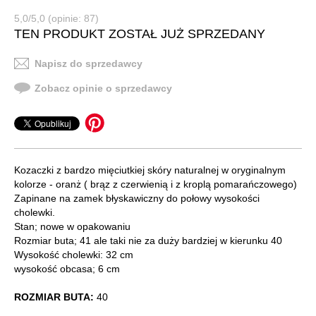
5,0/5,0 (opinie: 87)
TEN PRODUKT ZOSTAŁ JUŻ SPRZEDANY
Napisz do sprzedawcy
Zobacz opinie o sprzedawcy
Kozaczki z bardzo mięciutkiej skóry naturalnej w oryginalnym
kolorze - oranż ( brąz z czerwienią i z kroplą pomarańczowego)
Zapinane na zamek błyskawiczny do połowy wysokości
cholewki.
Stan; nowe w opakowaniu
Rozmiar buta; 41 ale taki nie za duży bardziej w kierunku 40
Wysokość cholewki: 32 cm
wysokość obcasa; 6 cm
ROZMIAR BUTA:
40