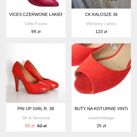
VICES CZERWONE LAKIEROWANE SZPILKI BUTY NA OBCASIE
CK KALOSZE 36
Little Foxes
Wytwory i wtóry
99 zł
123 zł
PIN UP GIRL R. 38
BUTY NA KOTURNIE VINTAGE
SK & Veronica
assembleage
50 zł
62 zł
25 zł