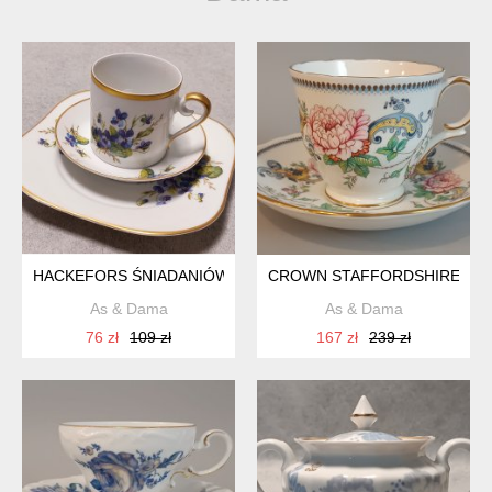
HACKEFORS ŚNIADANIÓWKA KOLEKCJONERSKA FILIŻANKA TR
CROWN STAFFORDSHIRE CHE
As & Dama
As & Dama
76 zł
109 zł
167 zł
239 zł