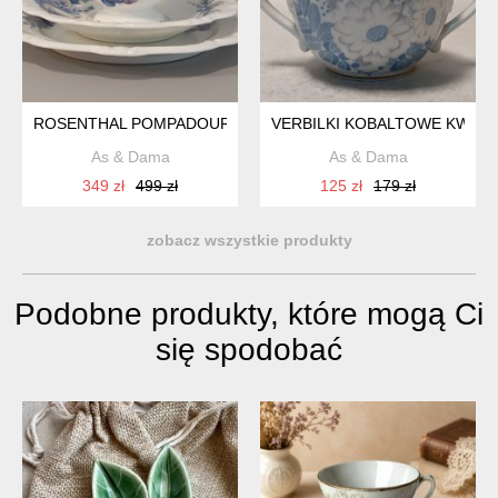
ROSENTHAL POMPADOUR – BLUE ROSE – KRÓLEWSKIE TRIO 
VERBILKI KOBALTOWE KWIAT
As & Dama
As & Dama
349 zł
499 zł
125 zł
179 zł
zobacz wszystkie produkty
Podobne produkty, które mogą Ci
się spodobać