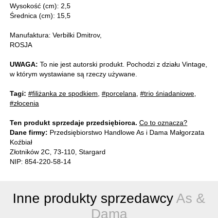
Wysokość (cm): 2,5
Średnica (cm): 15,5
Manufaktura: Verbilki Dmitrov,
ROSJA
UWAGA:
To nie jest autorski produkt. Pochodzi z działu Vintage,
w którym wystawiane są rzeczy używane.
Tagi:
#filiżanka ze spodkiem
,
#porcelana
,
#trio śniadaniowe
,
#złocenia
Ten produkt sprzedaje przedsiębiorca.
Co to oznacza?
Dane firmy:
Przedsiębiorstwo Handlowe As i Dama Małgorzata
Koźbiał
Złotników 2C, 73-110, Stargard
NIP: 854-220-58-14
Inne produkty sprzedawcy
As &
Dama