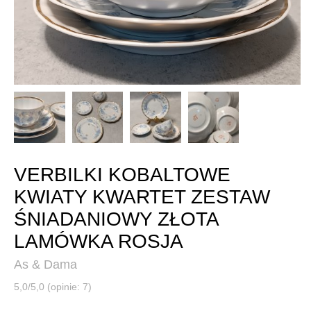
VERBILKI KOBALTOWE
KWIATY KWARTET ZESTAW
ŚNIADANIOWY ZŁOTA
LAMÓWKA ROSJA
As & Dama
5,0/5,0 (opinie: 7)