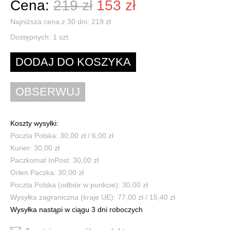
Cena:
219 zł
153 zł
Najniższa cena z 30 dni: 219 zł
Dostępnych:
1
szt.
Koszty wysyłki:
Poczta Polska: 30,00 zł / 6,00 zł
Kurier: 30,00 zł
Paczkomat InPost: 30,00 zł
Orlen Paczka: 30,00 zł
Poczta Polska (odbiór w punkcie): 30,00 zł
Wysyłka zagraniczna (kraje UE): 77,00 zł / 15,40 zł
Wysyłka nastąpi w ciągu 3 dni roboczych