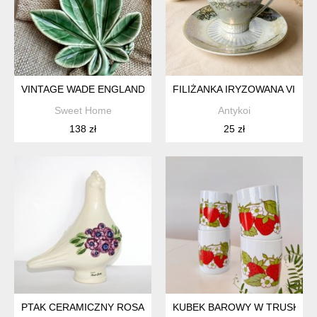
VINTAGE WADE ENGLAND PORCELAIN LEAF PIN DISH ❤ LATA 
FILIŻANKA IRYZOWANA VINT
Sweet Home
Antykoi
138 zł
25 zł
PTAK CERAMICZNY ROSA LJUNG L DUŻY
KUBEK BAROWY W TRUSKAWK