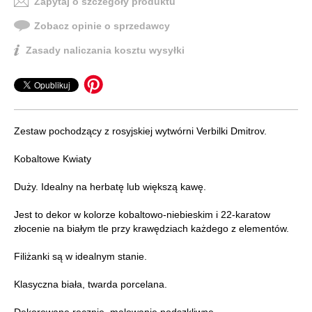
Zapytaj o szczegóły produktu
Zobacz opinie o sprzedawcy
Zasady naliczania kosztu wysyłki
Zestaw pochodzący z rosyjskiej wytwórni Verbilki Dmitrov.
Kobaltowe Kwiaty
Duży. Idealny na herbatę lub większą kawę.
Jest to dekor w kolorze kobaltowo-niebieskim i 22-karatow
złocenie na białym tle przy krawędziach każdego z elementów.
Filiżanki są w idealnym stanie.
Klasyczna biała, twarda porcelana.
Dekorowane ręcznie, malowanie podszkliwne.