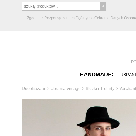
Zgodnie z Rozporządzeniem Ogólnym o Ochronie Danych Osobowych 
P
HANDMADE:
UBRAN
DecoBazaar
>
Ubrania vintage
>
Bluzki i T-shirty
>
Verchant