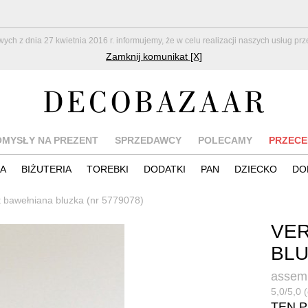
z dnia 27 kwietnia 2016 r. informujemy, że w celu realizacji naszych usług pr
Zamknij komunikat [X]
OMYSŁY NA PREZENT
SPRZEDAWCY
POLECAMY
PRZECE
IA
BIŻUTERIA
TOREBKI
DODATKI
PAN
DZIECKO
DO
 bawełniana bluzka (nr 5779078)
VE
BL
assem
5,0/5,0 
TEN 