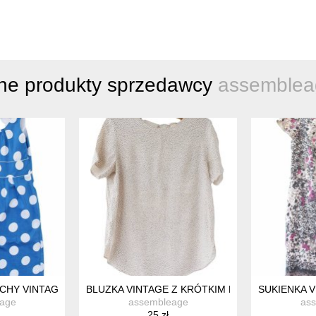
ne produkty sprzedawcy
assemblea
 MALINOWA S M
CHY VINTAGE PIN UP BAWEŁNA 40 KATE COOPER
BLUZKA VINTAGE Z KRÓTKIM RĘKAWEM VINTA
SUKIENKA 
age
assembleage
as
25 zł