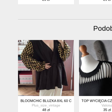
Podob
BLOOMCHIC BLUZKA 8XL 60 CZARNA ZŁOTE RĘKAWY K
TOP WYCIĘCIA CZ
Plus_size_vintage
Valois
48 zł
35 zł