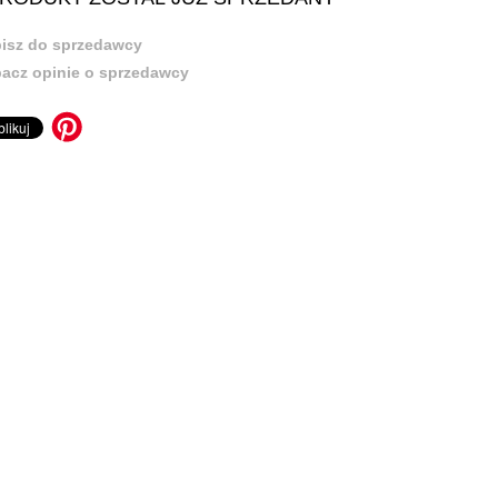
isz do sprzedawcy
acz opinie o sprzedawcy