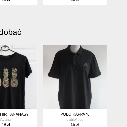
odobać
SHIRT ANANASY
POLO KAPPA *6
Avana
butikAtico
49 zł
15 zł