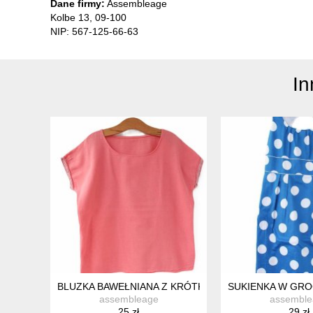
Dane firmy:
Assembleage
Kolbe 13, 09-100
NIP: 567-125-66-63
In
BLUZKA BAWEŁNIANA Z KRÓTKIM RĘKAWEM NA LATO
SUKIENKA W GRO
assembleage
assemble
25 zł
29 zł