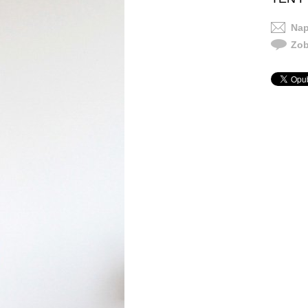
Nap
Zob