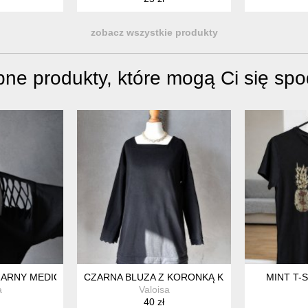
zobacz wszystkie produkty
ne produkty, które mogą Ci się sp
OPERTOWA NOWA Z METKĄ PLUS SIZE 9XL / 58 / 30
ARNY MEDICINE XS S
CZARNA BLUZA Z KORONKĄ KIESZENIE XS S M
MINT T-
a
Valoisa
40 zł