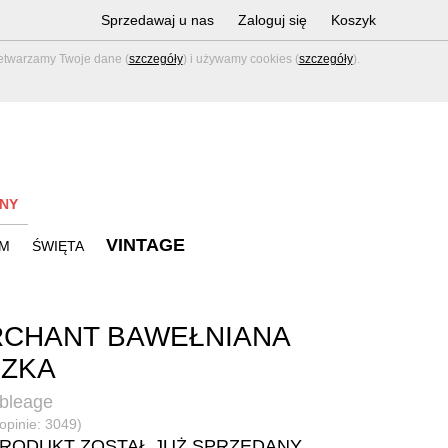
Sprzedawaj u nas
Zaloguj się
Koszyk
zetwarzamy Twoje dane (
szczegóły
) i używamy cookies (
szczegóły
).
NY
VINTAGE
M
ŚWIĘTA
RCHANT BAWEŁNIANA
UZKA
bleage
(opinie: 3049)
PRODUKT ZOSTAŁ JUŻ SPRZEDANY