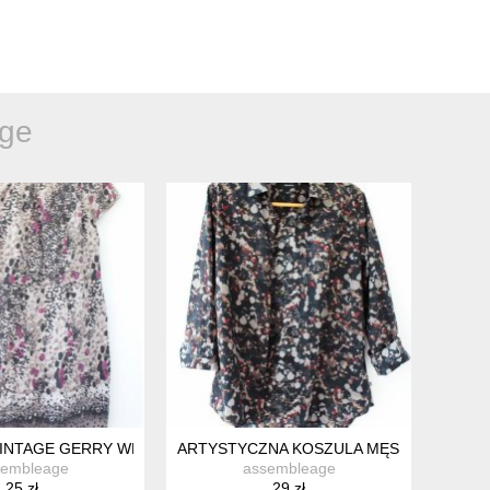
ge
GE WISKOZA DELIKATNY WZÓR
VINTAGE GERRY WEBER M
ARTYSTYCZNA KOSZULA MĘSKA M BAWEŁN
sembleage
assembleage
25 zł
29 zł