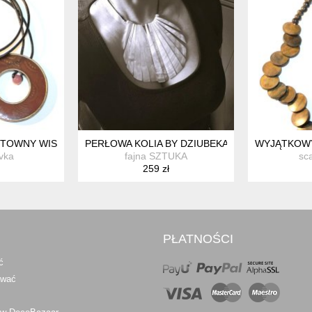
TOWNY WISIOR WIOSIOREK NA RZEMYKU
PERŁOWA KOLIA BY DZIUBEKA - UNIKATOWA MUS
WYJĄTKOWY
vka
fajna SZTUKA
sc
259 zł
PŁATNOŚCI
ć
awać