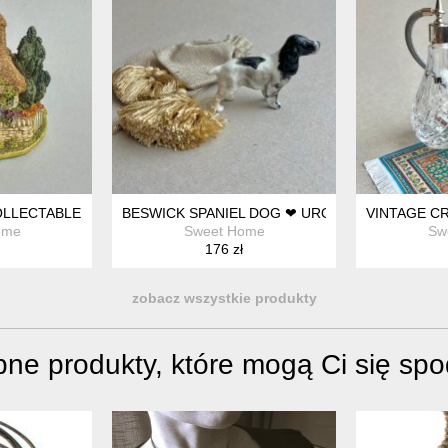
S ❤ VINTAGE CRYSTAL PAPERWEIGHT
COLLECTABLE - HANDMADE - FAITHFUL FRIENDS ❤ PLASTYCZNA 
BESWICK SPANIEL DOG ❤ UROCZA FIGURKA K
ome
Sweet Home
Sw
176 zł
zobacz wszystkie produkty
ne produkty, które mogą Ci się sp