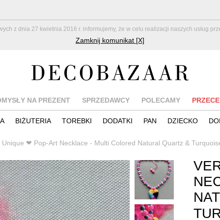
z dnia 27 kwietnia 2016 r. informujemy, że w celu realizacji naszych usług pr
Zamknij komunikat [X]
OMYSŁY NA PREZENT
SPRZEDAWCY
POLECAMY
PRZECE
IA
BIŻUTERIA
TOREBKI
DODATKI
PAN
DZIECKO
DO
 Unique ❤ Pop-Art Necklace - Multi Colored Natural Quartz & Turquoi
VER
NEC
NAT
TUR