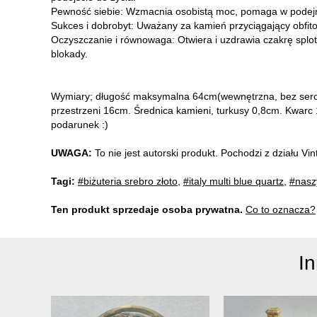
Pewność siebie: Wzmacnia osobistą moc, pomaga w podejmo
Sukces i dobrobyt: Uważany za kamień przyciągający obfito
Oczyszczanie i równowaga: Otwiera i uzdrawia czakrę spl
blokady.
Wymiary; długość maksymalna 64cm(wewnętrzna, bez serca
przestrzeni 16cm. Średnica kamieni, turkusy 0,8cm. Kwarc
podarunek :)
UWAGA:
To nie jest autorski produkt. Pochodzi z działu V
Tagi:
#biżuteria srebro złoto
,
#italy multi blue quartz
,
#nasz
Ten produkt sprzedaje osoba prywatna.
Co to oznacza?
I