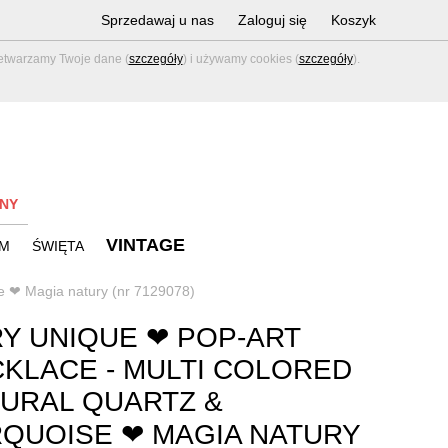
Sprzedawaj u nas
Zaloguj się
Koszyk
zetwarzamy Twoje dane (
szczegóły
) i używamy cookies (
szczegóły
).
NY
VINTAGE
M
ŚWIĘTA
se ❤ Magia natury (nr 7129078)
Y UNIQUE ❤ POP-ART
KLACE - MULTI COLORED
URAL QUARTZ &
QUOISE ❤ MAGIA NATURY