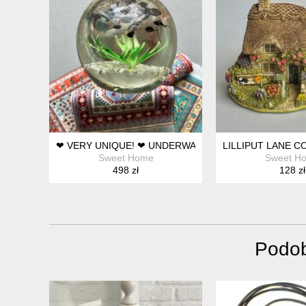
❤ VERY UNIQUE! ❤ UNDERWATER WORLD - TADPOLE
LILLIPUT LANE 
Sweet Home
Sweet H
498 zł
128 zł
Podob