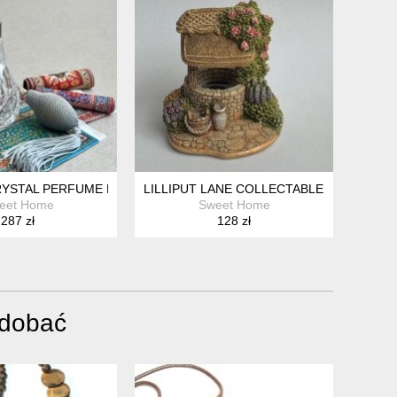
KOLEKCJONERSKA I NUMEROWANA FIGURKA.
OLEKCJONERSKA ❤
LILLIPUT LANE COLLECTABLE - HANDMA
VINTAGE CRYSTAL PERFUME BOTTLE ART GLASS ❀ڰۣ
eet Home
Sweet Home
287 zł
128 zł
odobać