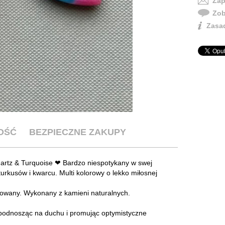
Zap
Zob
Zasad
OŚĆ
BEZPIECZNE ZAKUPY
uartz & Turquoise ❤ Bardzo niespotykany w swej
urkusów i kwarcu. Multi kolorowy o lekko miłosnej
kowany. Wykonany z kamieni naturalnych.
", podnosząc na duchu i promując optymistyczne