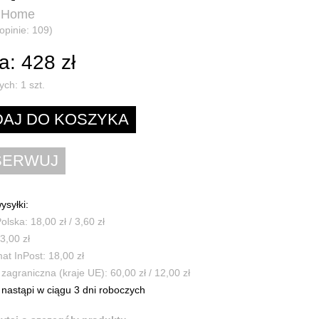
 Home
(opinie: 109)
: 428 zł
ych:
1
szt.
ysyłki:
olska: 18,00 zł / 3,60 zł
3,00 zł
t InPost: 18,00 zł
zagraniczna (kraje UE): 60,00 zł / 12,00 zł
nastąpi w ciągu 3 dni roboczych