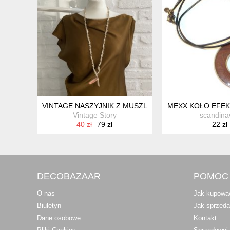
VINTAGE NASZYJNIK Z MUSZLI
MEXX KOŁO EFEK
Vintage Story
scandina
40 zł
79 zł
22 zł
DECOBAZAAR
POMOC
O nas
Jak kupowa
Biuletyn
Jak sprzed
Dane osobowe
Kontakt