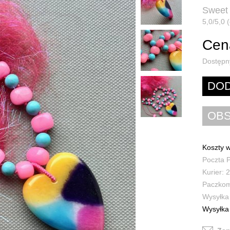
Sweet
5,0/5,0 
Cena
Dostępn
Koszty w
Poczta P
Kurier: 2
Paczkoma
Wysyłka 
Wysyłka 