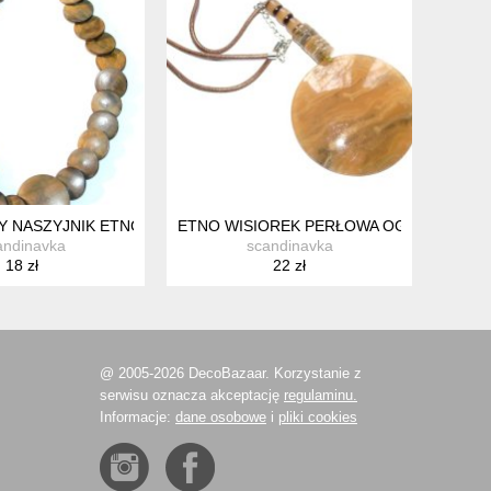
ZLA!!!
 NASZYJNIK ETNO PASTYLKI JAK DREWNO
ETNO WISIOREK PERŁOWA OGROMNA ZA
andinavka
scandinavka
18 zł
22 zł
@ 2005-2026 DecoBazaar. Korzystanie z
serwisu oznacza akceptację
regulaminu.
Informacje:
dane osobowe
i
pliki cookies