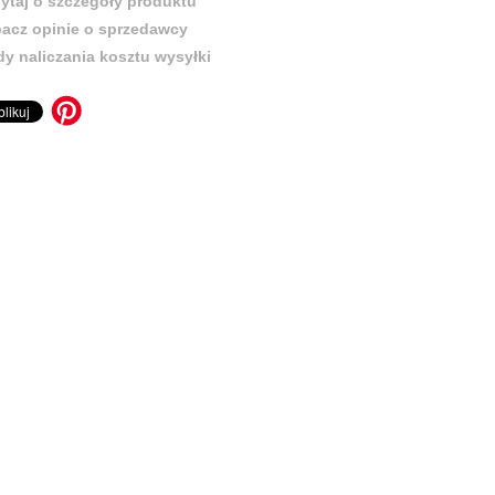
ytaj o szczegóły produktu
acz opinie o sprzedawcy
y naliczania kosztu wysyłki