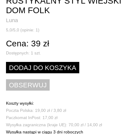
RUSTYKALNY STYL WIEJSKI
DOM FOLK
Luna
5,0/5,0 (opinie: 1)
Cena: 39 zł
Dostępnych:
1
szt.
Koszty wysyłki:
Poczta Polska: 19,00 zł / 3,80 zł
Paczkomat InPost: 17,00 zł
Wysyłka zagraniczna (kraje UE): 70,00 zł / 14,00 zł
Wysyłka nastąpi w ciągu 3 dni roboczych