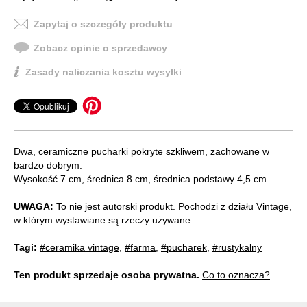
Zapytaj o szczegóły produktu
Zobacz opinie o sprzedawcy
Zasady naliczania kosztu wysyłki
Dwa, ceramiczne pucharki pokryte szkliwem, zachowane w
bardzo dobrym.
Wysokość 7 cm, średnica 8 cm, średnica podstawy 4,5 cm.
UWAGA:
To nie jest autorski produkt. Pochodzi z działu Vintage,
w którym wystawiane są rzeczy używane.
Tagi:
#ceramika vintage
,
#farma
,
#pucharek
,
#rustykalny
Ten produkt sprzedaje osoba prywatna.
Co to oznacza?