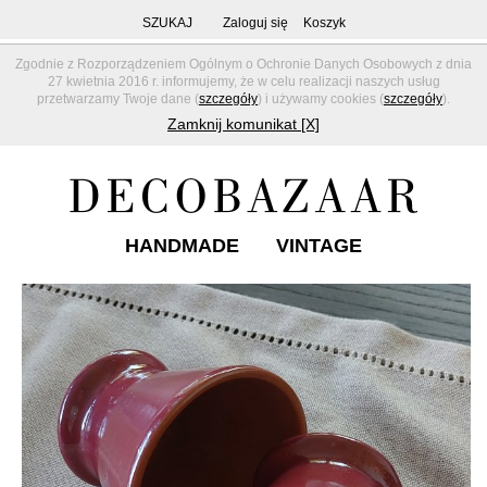
SZUKAJ
Zaloguj się
Koszyk
Zgodnie z Rozporządzeniem Ogólnym o Ochronie Danych Osobowych z dnia
27 kwietnia 2016 r. informujemy, że w celu realizacji naszych usług
przetwarzamy Twoje dane (
szczegóły
) i używamy cookies (
szczegóły
).
Zamknij komunikat [X]
HANDMADE
VINTAGE