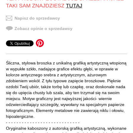
TAKI SAM ZNAJDZIESZ
TUTAJ
Napisz do sprzedawcy
Zobacz opinie o sprzedawcy
Śliczna, stylowa broszka z unikalną grafiką artystyczną wtopioną
w wypukłe szkło, nadające grafice efektu głębi, w oprawie w
kolorze antycznego srebra z artystycznym, ażurowym
zdobieniem wokół. Z tyłu typowe zapięcie broszkowe. Pięknie
ozdobi Twój ubiór, także torbę lub czapkę, oraz doskonale nada
się do upięcia chusty lub szala, aby ten trzymał się na swoim
miejscu. Motyw graficzny jest najwyższej jakości- wiernie
odzwierciedlający szczegóły, wywołany na specjalnym papierze
fotograficznym. Elementy metalowe nie zawierają niklu i ołowiu,
hipoalergiczne.
- - - - - - - - - - - - - - - - - - - - - - - - - - - -
Oryginalne kaboszony z autorską grafiką artystyczną, wykonane