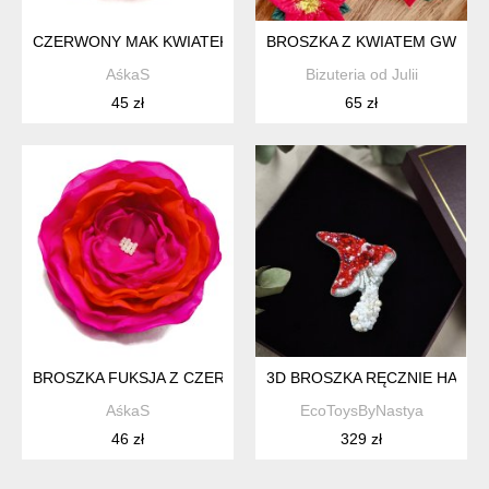
CZERWONY MAK KWIATEK BROSZKA 8CM
BROSZKA Z KWIATEM GWIAZD
AśkaS
Bizuteria od Julii
45 zł
65 zł
BROSZKA FUKSJA Z CZERWIENIĄ KWIATEK KWIAT 10CM
3D BROSZKA RĘCZNIE HAFT
AśkaS
EcoToysByNastya
46 zł
329 zł