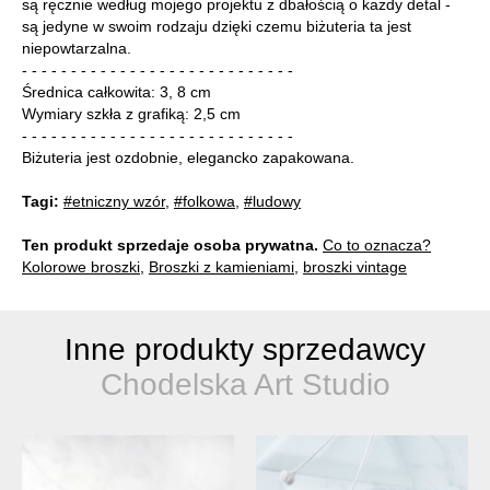
są ręcznie według mojego projektu z dbałością o każdy detal -
są jedyne w swoim rodzaju dzięki czemu biżuteria ta jest
niepowtarzalna.
- - - - - - - - - - - - - - - - - - - - - - - - - - - -
Średnica całkowita: 3, 8 cm
Wymiary szkła z grafiką: 2,5 cm
- - - - - - - - - - - - - - - - - - - - - - - - - - - -
Biżuteria jest ozdobnie, elegancko zapakowana.
Tagi:
#etniczny wzór
,
#folkowa
,
#ludowy
Ten produkt sprzedaje osoba prywatna.
Co to oznacza?
Kolorowe broszki
,
Broszki z kamieniami
,
broszki vintage
Inne produkty sprzedawcy
Chodelska Art Studio