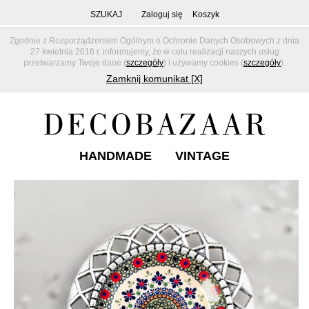
SZUKAJ
Zaloguj się
Koszyk
Zgodnie z Rozporządzeniem Ogólnym o Ochronie Danych Osobowych z dnia
27 kwietnia 2016 r. informujemy, że w celu realizacji naszych usług
przetwarzamy Twoje dane (
szczegóły
) i używamy cookies (
szczegóły
).
Zamknij komunikat [X]
HANDMADE
VINTAGE