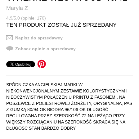
Maryla Z
4,9/5,0 (opinie: 170)
TEN PRODUKT ZOSTAŁ JUŻ SPRZEDANY
Napisz do sprzedawcy
Zobacz opinie o sprzedawcy
SPÓDNICZKA ANGIELSKIEJ MARKI W
NIEKONWENCJONALNYM ZESTAWIE KOLORYSTYCZNYM I
NIEOCZYWISTYM POŁĄCZENIU PRINTU Z FASONEM , NA
POSZEWCE Z POLIESTROWEJ ŻORŻETY, ORYGINALNA, PAS
Z GUMKĄ 80/94 OK BIODRA 96/106 OK DŁUGOŚĆ
REGULOWANA PRZEZ SZEROKOŚĆ 72 NA LEŻĄCO PRZY
WIĘKSZY ROZCIĄGANIU NA SZEROKOŚĆ SKRACA SIĘ NA
DŁUGOŚĆ STAN BARDZO DOBRY