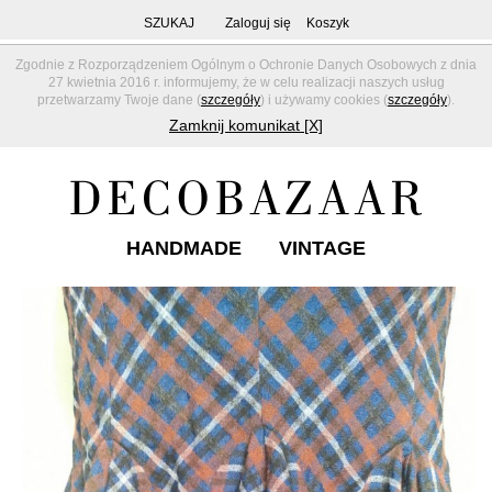
SZUKAJ
Zaloguj się
Koszyk
Zgodnie z Rozporządzeniem Ogólnym o Ochronie Danych Osobowych z dnia
27 kwietnia 2016 r. informujemy, że w celu realizacji naszych usług
przetwarzamy Twoje dane (
szczegóły
) i używamy cookies (
szczegóły
).
Zamknij komunikat [X]
HANDMADE
VINTAGE