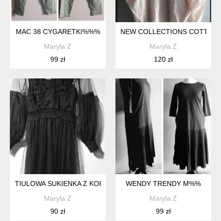
MAC 38 CYGARETKI%%%
NEW COLLECTIONS COTTON
Maryla Z
Maryla Z
99 zł
120 zł
TIULOWA SUKIENKA Z KORONKĄ S/M%%
WENDY TRENDY M%%
Maryla Z
Maryla Z
90 zł
99 zł