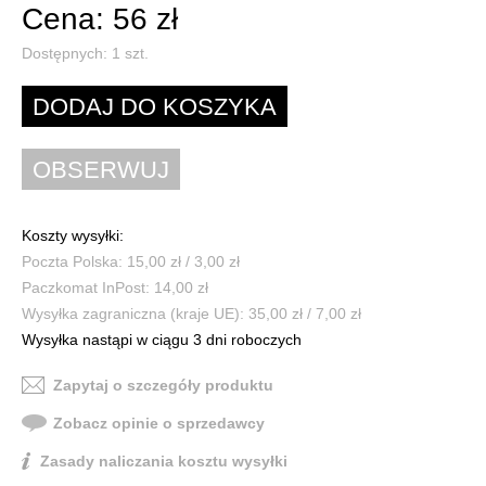
Cena: 56 zł
Dostępnych:
1
szt.
Koszty wysyłki:
Poczta Polska: 15,00 zł / 3,00 zł
Paczkomat InPost: 14,00 zł
Wysyłka zagraniczna (kraje UE): 35,00 zł / 7,00 zł
Wysyłka nastąpi w ciągu 3 dni roboczych
Zapytaj o szczegóły produktu
Zobacz opinie o sprzedawcy
Zasady naliczania kosztu wysyłki