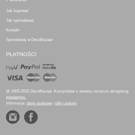
Jak kupować
Jak sprzedawać
Kontakt
Sprzedawaj w DecoBazaar
PŁATNOŚCI
@ 2005-2026 DecoBazaar. Korzystanie z serwisu oznacza akceptację
regulaminu.
Informacje:
dane osobowe
i
pliki cookies