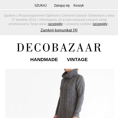
SZUKAJ
Zaloguj się
Koszyk
Zgodnie z Rozporządzeniem Ogólnym o Ochronie Danych Osobowych z dnia
27 kwietnia 2016 r. informujemy, że w celu realizacji naszych usług
przetwarzamy Twoje dane (
szczegóły
) i używamy cookies (
szczegóły
).
Zamknij komunikat [X]
HANDMADE
VINTAGE