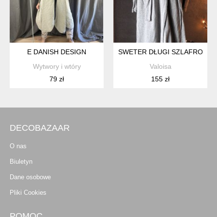
E DANISH DESIGN
SWETER DŁUGI SZLAFROKOWY
Wytwory i wtóry
Valoisa
79 zł
155 zł
DECOBAZAAR
O nas
Biuletyn
Dane osobowe
Pliki Cookies
POMOC