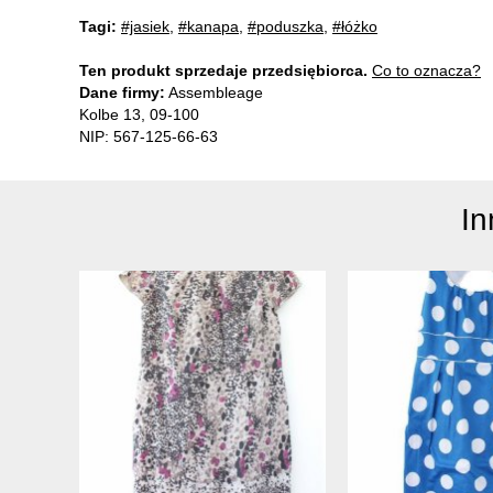
Tagi:
#jasiek
,
#kanapa
,
#poduszka
,
#łóżko
Ten produkt sprzedaje przedsiębiorca.
Co to oznacza?
Dane firmy:
Assembleage
Kolbe 13, 09-100
NIP: 567-125-66-63
In