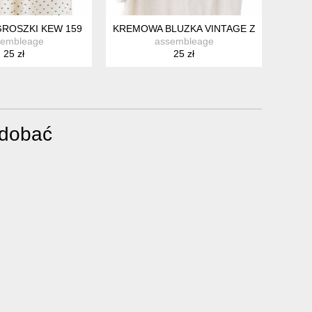
GROSZKI KEW 159 KREMOWA 40
KREMOWA BLUZKA VINTAGE Z RĘKAWEM 3
sembleage
assembleage
25 zł
25 zł
odobać