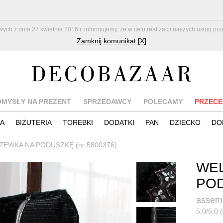
z dnia 27 kwietnia 2016 r. informujemy, że w celu realizacji naszych usług pr
Zamknij komunikat [X]
OMYSŁY NA PREZENT
SPRZEDAWCY
POLECAMY
PRZECE
IA
BIŻUTERIA
TOREBKI
DODATKI
PAN
DZIECKO
DO
EWKA NA PODUSZKĘ (nr 5800376)
WE
PO
assem
5,0/5,0 