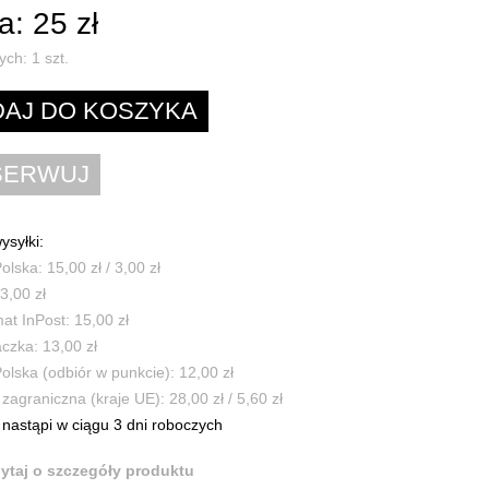
: 25 zł
ych:
1
szt.
ysyłki:
olska: 15,00 zł / 3,00 zł
3,00 zł
t InPost: 15,00 zł
czka: 13,00 zł
olska (odbiór w punkcie): 12,00 zł
zagraniczna (kraje UE): 28,00 zł / 5,60 zł
nastąpi w ciągu 3 dni roboczych
ytaj o szczegóły produktu