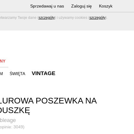
Sprzedawaj u nas
Zaloguj się
Koszyk
zetwarzamy Twoje dane (
szczegóły
) i używamy cookies (
szczegóły
).
NY
VINTAGE
M
ŚWIĘTA
LUROWA POSZEWKA NA
DUSZKĘ
bleage
(opinie: 3049)