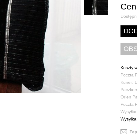
Cena
Dostępn
Koszty w
Poczta P
Kurier: 1
Paczkoma
Orlen Pa
Poczta P
Wysyłka 
Wysyłka 
Zap