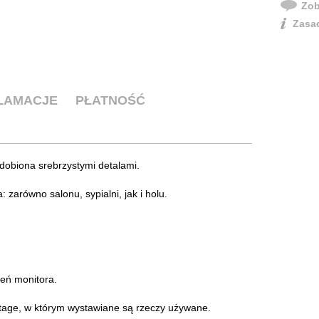
Zob
Zasad
KLAMACJE
PŁATNOŚĆ
dobiona srebrzystymi detalami.
zarówno salonu, sypialni, jak i holu.
ień monitora.
intage, w którym wystawiane są rzeczy używane.