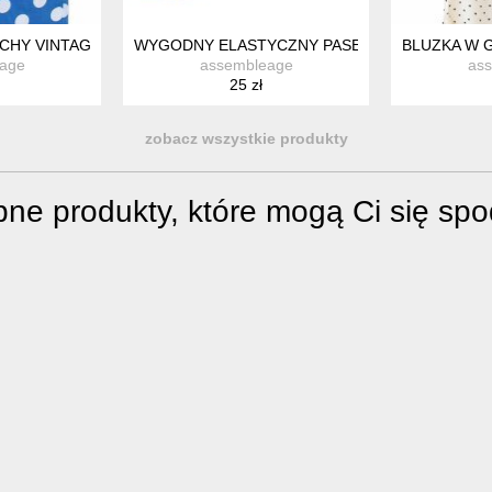
CHY VINTAGE PIN UP BAWEŁNA 40 KATE COOPER
WYGODNY ELASTYCZNY PASEK GUMOWY
BLUZKA W 
age
assembleage
as
25 zł
zobacz wszystkie produkty
ne produkty, które mogą Ci się sp