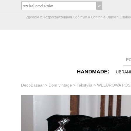
Zgodnie z Rozporządzeniem Ogólnym o Ochronie Danych Osobowych 
P
HANDMADE:
UBRAN
DecoBazaar
>
Dom vintage
>
Tekstylia
>
WELUROWA POSZ