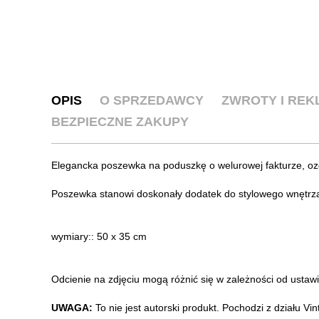
OPIS
O SPRZEDAWCY
ZWROTY I RE
BEZPIECZNE ZAKUPY
Elegancka poszewka na poduszkę o welurowej fakturze, oz
Poszewka stanowi doskonały dodatek do stylowego wnętrza: 
wymiary:: 50 x 35 cm
Odcienie na zdjęciu mogą różnić się w zależności od ustaw
UWAGA:
To nie jest autorski produkt. Pochodzi z działu V