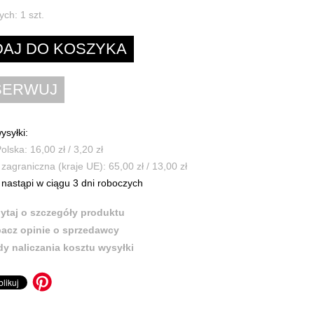
ych:
1
szt.
ysyłki:
olska: 16,00 zł / 3,20 zł
zagraniczna (kraje UE): 65,00 zł / 13,00 zł
nastąpi w ciągu 3 dni roboczych
ytaj o szczegóły produktu
acz opinie o sprzedawcy
y naliczania kosztu wysyłki