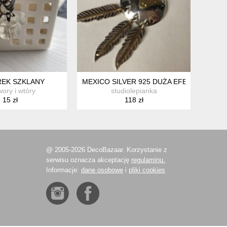
REK SZKLANY
MEXICO SILVER 925 DUŻA EFEKTOWNA Z
ory i wtóry
studiolepianka
15 zł
118 zł
@ 2005-2026 DecoBazaar. Korzystanie z
serwisu oznacza akceptację
regulaminu.
Informacje:
dane osobowe
i
pliki cookies