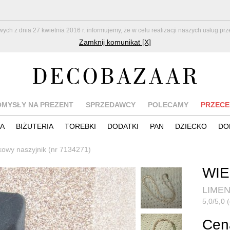
z dnia 27 kwietnia 2016 r. informujemy, że w celu realizacji naszych usług pr
Zamknij komunikat [X]
OMYSŁY NA PREZENT
SPRZEDAWCY
POLECAMY
PRZECE
IA
BIŻUTERIA
TOREBKI
DODATKI
PAN
DZIECKO
DO
owy naszyjnik (nr 7134271)
WIE
LIME
5,0/5,0 
Cena