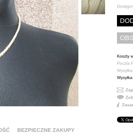
Dostępn
Koszty w
Poczta P
Wysyłka 
Wysyłka 
Zap
Zob
Zasad
OŚĆ
BEZPIECZNE ZAKUPY