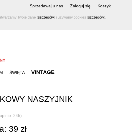
Sprzedawaj u nas
Zaloguj się
Koszyk
zetwarzamy Twoje dane (
szczegóły
) i używamy cookies (
szczegóły
).
NY
VINTAGE
M
ŚWIĘTA
KOWY NASZYJNIK
N
(opinie: 245)
: 39 zł