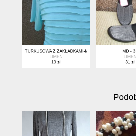
TURKUSOWA Z ZAKŁADKAMI-M(40/42)
MD - 3
LIMEN
LIME
19 zł
31 zł
Podob