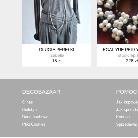
DŁUGIE PEREŁKI
LEGAL YUE PERŁ
Izabelia
studiolepi
15 zł
228 zł
DECOBAZAAR
POMOC
O nas
Jak kupowa
Biuletyn
Jak sprzed
Dane osobowe
Kontakt
Pliki Cookies
Sprzedawaj