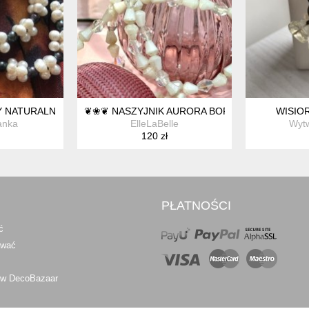
Y NATURALNE EFEKTOWNY NASZYJNIK
❦❀❦ NASZYJNIK AURORA BOREALIS ❦❀❦
WISIO
anka
ElleLaBelle
Wytw
120 zł
PŁATNOŚCI
ć
awać
 w DecoBazaar