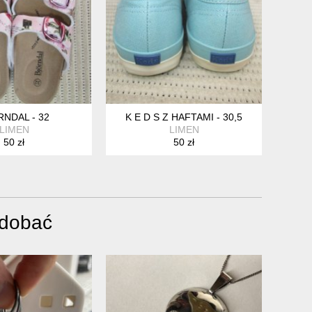
RNDAL - 32
K E D S Z HAFTAMI - 30,5
LIMEN
LIMEN
50 zł
50 zł
odobać