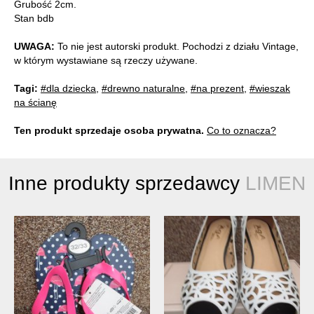
Grubość 2cm.
Stan bdb
UWAGA:
To nie jest autorski produkt. Pochodzi z działu Vintage,
w którym wystawiane są rzeczy używane.
Tagi:
#dla dziecka
,
#drewno naturalne
,
#na prezent
,
#wieszak
na ścianę
Ten produkt sprzedaje osoba prywatna.
Co to oznacza?
Inne produkty sprzedawcy
LIMEN