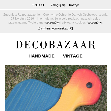
SZUKAJ
Zaloguj się
Koszyk
Zgodnie z Rozporządzeniem Ogólnym o Ochronie Danych Osobowych z dnia
27 kwietnia 2016 r. informujemy, że w celu realizacji naszych usług
przetwarzamy Twoje dane (
szczegóły
) i używamy cookies (
szczegóły
).
Zamknij komunikat [X]
HANDMADE
VINTAGE