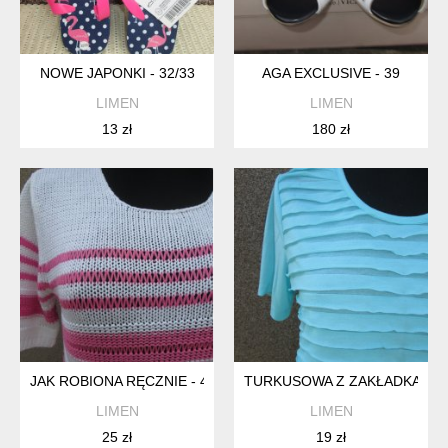
NOWE JAPONKI - 32/33
AGA EXCLUSIVE - 39
LIMEN
LIMEN
13 zł
180 zł
JAK ROBIONA RĘCZNIE - 42/44
TURKUSOWA Z ZAKŁADKAMI-M
LIMEN
LIMEN
25 zł
19 zł